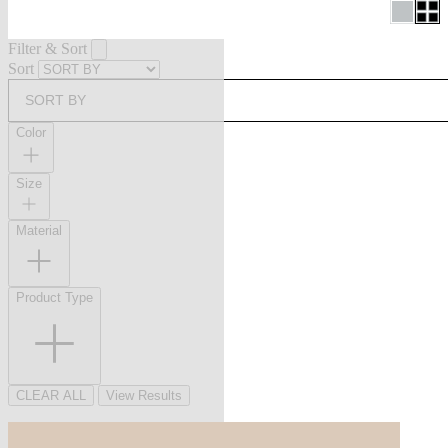
Filter & Sort
Sort
SORT BY
Color
Size
Material
Product Type
CLEAR ALL
View Results