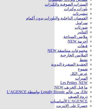
السترات الصوفية والكنزات
بلوزات وكنزات
تيشيرتات
القمصان الداخلية والبلوزات بدون أكمام
سراويل
شورتات
التنانير
ملابس السباحة
أحزمة
NEW
قبعات
مجموعات متناسقة
NEW
الملابس الخارجية
نشط
الحقيبة الصغيرة اليدوية
شموع
عرض الكل
الميزات
Les Petites
NEW
ما قبل الخريف
NEW
Elle، من عالم Legally Blonde بواسطة L’AGENCE
ذروة الصيف
L'AGENCE الأساسيات
حصريًا على الإنترنت