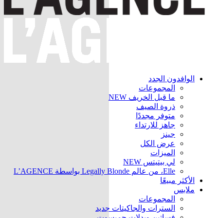
الوافدون الجدد
المجموعات
ما قبل الخريف
NEW
ذروة الصيف
متوفر مجددًا
جاهز للارتداء
جينز
عرض الكل
الميزات
لي بيتيتس
NEW
Elle، من عالم Legally Blonde بواسطة L’AGENCE
الأكثر مبيعًا
ملابس
المجموعات
السترات والجاكيتات
جديد
فساتين وبدلات جمبسوت