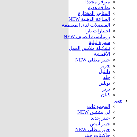
متوفر مجددًا
بطاقة هدية
المتاجر المختارة
الساعة الذهبية
NEW
المفضلات لدى المصممة
اختيارات تارا
رومانسية الصيف
NEW
سهرة ليلية
تشكيلة ملابس العمل
الأقمشة
جينز مطلي
NEW
حرير
دانتيل
جلد
بوبلين
ترتر
كتان
جينز
المجموعات
لي بيتيتس
NEW
جينز جديد
جينز أبيض
جينز مطلي
NEW
جاكيتات جينز