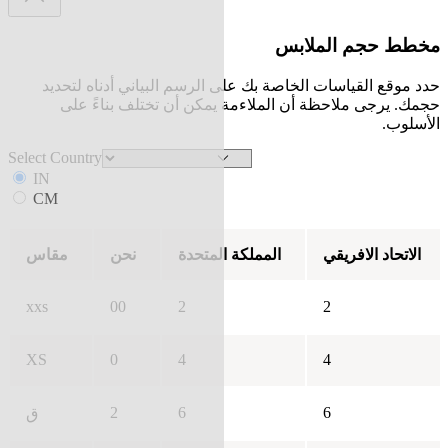
مخطط حجم الملابس
حدد موقع القياسات الخاصة بك على الرسم البياني أدناه لتحديد
حجمك. يرجى ملاحظة أن الملاءمة يمكن أن تختلف بناءً على
الأسلوب.
Select Country
IN
CM
الاتحاد الافريقي
المملكة المتحدة
نحن
مقاس
xxs
00
2
2
XS
0
4
4
2
6
6
ق