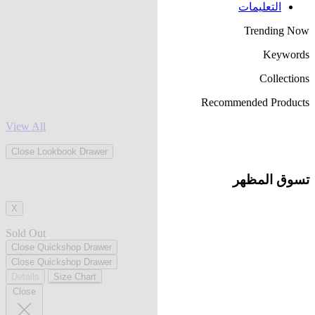
التعليمات
Trending Now
Keywords
Collections
Recommended Products
View All
Close Lookbook Drawer
تسوق المظهر
X
Sold Out
Close Quickshop Drawer
Close Quickshop Drawer
Details
Size Chart
Close