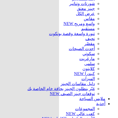
شورتات وتنانير
جينز معتق
عرض الكل
مقاس
واسع ومريح
NEW
مستقيم
تنورة واسعة وقصة بوتكوت
نحيف
مقصّر
أحدث الصيحات
سكوتي
مارغريت
سلمى
كلايتون
كيندرا
NEW
الميزات
دليل مقاسات الجينز
غيّر بنطلون الجينز بحافة خام الخاصة بك
توقعات جينز الصيف
NEW
ملابس السباحة
أحذية
المجموعات
كعب عالي
NEW