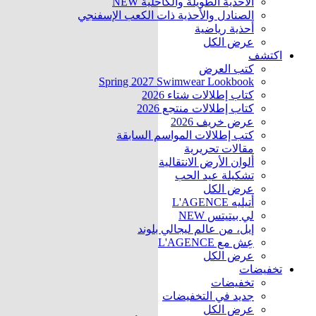
الأحذية الطويلة والكاحلية
NEW
الصنادل والأحذية ذات الكعب الإسفنجي
أحذية رياضية
عرض الكل
اكتشف
كتب العرض
Spring 2027 Swimwear Lookbook
كتاب إطلالات شتاء 2026
كتاب إطلالات منتجع 2026
عرض خريف 2026
كتب إطلالات المواسم السابقة
مقالات تحريرية
ألوان الأرض الانتقالية
تشكيلة عيد الحب
عرض الكل
أتيليه L'AGENCE
لي بيتيتس
NEW
إيل، من عالم ليجالي بلوند
عِش مع L'AGENCE
عرض الكل
تخفيضات
تخفيضات
جديد في التخفيضات
عرض الكل