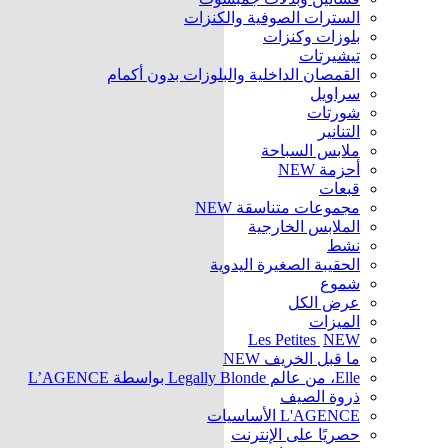
السترات الصوفية والكنزات
بلوزات وكنزات
تيشيرتات
القمصان الداخلية والبلوزات بدون أكمام
سراويل
شورتات
التنانير
ملابس السباحة
أحزمة
NEW
قبعات
مجموعات متناسقة
NEW
الملابس الخارجية
نشط
الحقيبة الصغيرة اليدوية
شموع
عرض الكل
الميزات
Les Petites
NEW
ما قبل الخريف
NEW
Elle، من عالم Legally Blonde بواسطة L’AGENCE
ذروة الصيف
L'AGENCE الأساسيات
حصريًا على الإنترنت