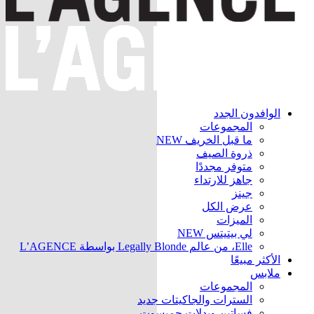
الوافدون الجدد
المجموعات
ما قبل الخريف
NEW
ذروة الصيف
متوفر مجددًا
جاهز للارتداء
جينز
عرض الكل
الميزات
لي بيتيتس
NEW
Elle، من عالم Legally Blonde بواسطة L’AGENCE
الأكثر مبيعًا
ملابس
المجموعات
السترات والجاكيتات
جديد
فساتين وبدلات جمبسوت