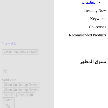
التعليمات
Trending Now
Keywords
Collections
Recommended Products
View All
Close Lookbook Drawer
تسوق المظهر
X
Sold Out
Close Quickshop Drawer
Close Quickshop Drawer
Details
Size Chart
Close