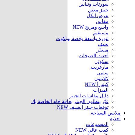
شورتات وتنانير
جينز معتق
عرض الكل
مقاس
واسع ومريح
NEW
مستقيم
تنورة واسعة وقصة بوتكوت
نحيف
مقصّر
أحدث الصيحات
سكوتي
مارغريت
سلمى
كلايتون
كيندرا
NEW
الميزات
دليل مقاسات الجينز
غيّر بنطلون الجينز بحافة خام الخاصة بك
توقعات جينز الصيف
NEW
ملابس السباحة
أحذية
المجموعات
كعب عالي
NEW