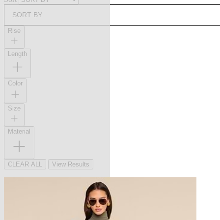
SORT BY
Rise
Length
Color
Size
Material
CLEAR ALL
View Results