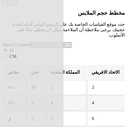
مخطط حجم الملابس
حدد موقع القياسات الخاصة بك على الرسم البياني أدناه لتحديد
حجمك. يرجى ملاحظة أن الملاءمة يمكن أن تختلف بناءً على
الأسلوب.
Select Country
IN
CM
الاتحاد الافريقي
المملكة المتحدة
نحن
مقاس
xxs
00
2
2
XS
0
4
4
2
6
6
ق