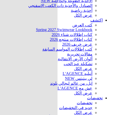
الأحذية الطويلة والكاحلية
NEW
الصنادل والأحذية ذات الكعب الإسفنجي
أحذية رياضية
عرض الكل
اكتشف
كتب العرض
Spring 2027 Swimwear Lookbook
كتاب إطلالات شتاء 2026
كتاب إطلالات منتجع 2026
عرض خريف 2026
كتب إطلالات المواسم السابقة
مقالات تحريرية
ألوان الأرض الانتقالية
تشكيلة عيد الحب
عرض الكل
أتيليه L'AGENCE
لي بيتيتس
NEW
إيل، من عالم ليجالي بلوند
عِش مع L'AGENCE
عرض الكل
تخفيضات
تخفيضات
جديد في التخفيضات
عرض الكل