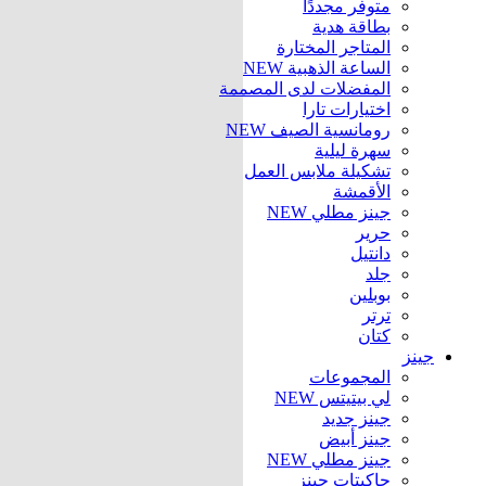
متوفر مجددًا
بطاقة هدية
المتاجر المختارة
الساعة الذهبية
NEW
المفضلات لدى المصممة
اختيارات تارا
رومانسية الصيف
NEW
سهرة ليلية
تشكيلة ملابس العمل
الأقمشة
جينز مطلي
NEW
حرير
دانتيل
جلد
بوبلين
ترتر
كتان
جينز
المجموعات
لي بيتيتس
NEW
جينز جديد
جينز أبيض
جينز مطلي
NEW
جاكيتات جينز