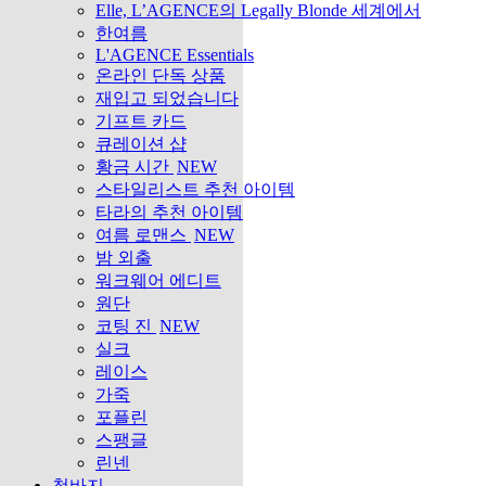
Elle, L’AGENCE의 Legally Blonde 세계에서
한여름
L'AGENCE Essentials
온라인 단독 상품
재입고 되었습니다
기프트 카드
큐레이션 샵
황금 시간
NEW
스타일리스트 추천 아이템
타라의 추천 아이템
여름 로맨스
NEW
밤 외출
워크웨어 에디트
원단
코팅 진
NEW
실크
레이스
가죽
포플린
스팽글
린넨
청바지