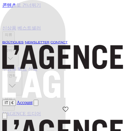
콘텐츠로 건너뛰기
신상품
베스트셀러
의류
BOUTIQUES
NEWSLETTER
CONTACT
청바지
수영복
벨트
신발
발견하기
세일
Account
IT
|
€
L'AGENCE 드디어