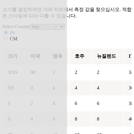
크기를 결정하려면 아래 차트에서 측정 값을 찾으십시오. 적합
은 스타일에 따라 다를 수 있습니다.
Select Country
IN
CM
크기
미국
영국
호주
뉴질랜드
IT
XXS
00
2
2
2
34
XS
0
4
4
4
36
S
2
6
6
6
38
S
4
8
8
8
40