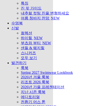
특징
진 핏 가이드
내추럴 컷팅 진을 변형하세요
여름 청바지 전망
NEW
수영복
신발
컬렉션
하이힐
NEW
부츠와 부티
NEW
샌들 & 웨지힐
스니커즈
모두 보기
발견하기
룩북
Spring 2027 Swimwear Lookbook
2026년 겨울 룩북
리조트 2026 룩북
2026년 가을 프레젠테이션
지난 시즌 룩북
에디토리얼
전환기 어스 톤