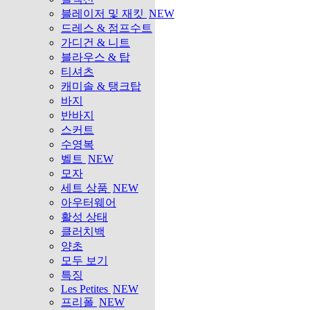
블레이저 및 재킷
NEW
드레스 & 점프수트
가디건 & 니트
블라우스 & 탑
티셔츠
캐미솔 & 탱크탑
바지
반바지
스커트
수영복
벨트
NEW
모자
세트 상품
NEW
아우터웨어
활성 상태
클러치백
양초
모두 보기
특징
Les Petites
NEW
프리폴
NEW