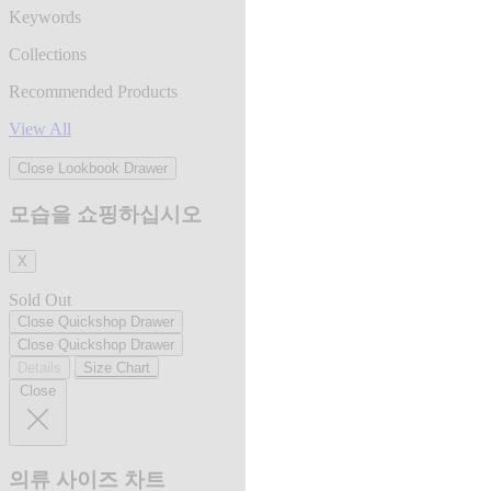
Keywords
Collections
Recommended Products
View All
Close Lookbook Drawer
모습을 쇼핑하십시오
X
Sold Out
Close Quickshop Drawer
Close Quickshop Drawer
Details
Size Chart
Close
의류 사이즈 차트