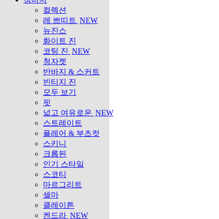
컬렉션
레 쁘띠트
NEW
뉴진스
화이트 진
코팅 진
NEW
청자켓
반바지 & 스커트
빈티지 진
모두 보기
핏
넓고 여유로운
NEW
스트레이트
플레어 & 부츠컷
스키니
크롭된
인기 스타일
스코티
마르그리트
셀마
클레이튼
켄드라
NEW