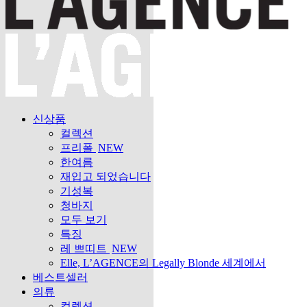
신상품
컬렉션
프리폴
NEW
한여름
재입고 되었습니다
기성복
청바지
모두 보기
특징
레 쁘띠트
NEW
Elle, L’AGENCE의 Legally Blonde 세계에서
베스트셀러
의류
컬렉션