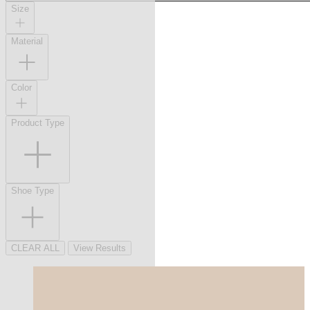
Size
Material
Color
Product Type
Shoe Type
CLEAR ALL
View Results