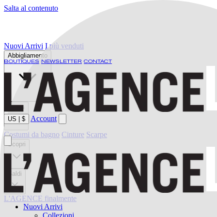
Salta al contenuto
Nuovi Arrivi
I più venduti
Abbigliamento
BOUTIQUES
NEWSLETTER
CONTACT
Jeans
Account
US
|
$
Costumi da bagno
Cinture
Scarpe
Scopri
Saldi
L'AGENCE finalmente
Nuovi Arrivi
Collezioni