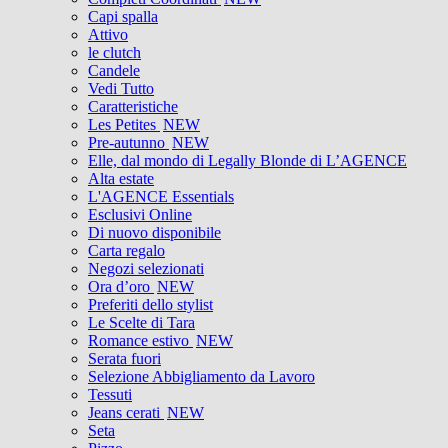
Capi spalla
Attivo
le clutch
Candele
Vedi Tutto
Caratteristiche
Les Petites
NEW
Pre-autunno
NEW
Elle, dal mondo di Legally Blonde di L’AGENCE
Alta estate
L'AGENCE Essentials
Esclusivi Online
Di nuovo disponibile
Carta regalo
Negozi selezionati
Ora d’oro
NEW
Preferiti dello stylist
Le Scelte di Tara
Romance estivo
NEW
Serata fuori
Selezione Abbigliamento da Lavoro
Tessuti
Jeans cerati
NEW
Seta