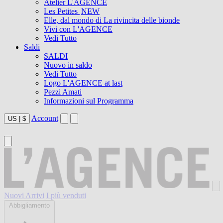
Atelier L'AGENCE
Les Petites
NEW
Elle, dal mondo di La rivincita delle bionde
Vivi con L'AGENCE
Vedi Tutto
Saldi
SALDI
Nuovo in saldo
Vedi Tutto
Logo L'AGENCE at last
Pezzi Amati
Informazioni sul Programma
Account
US
|
$
Nuovi Arrivi
I più venduti
Abbigliamento