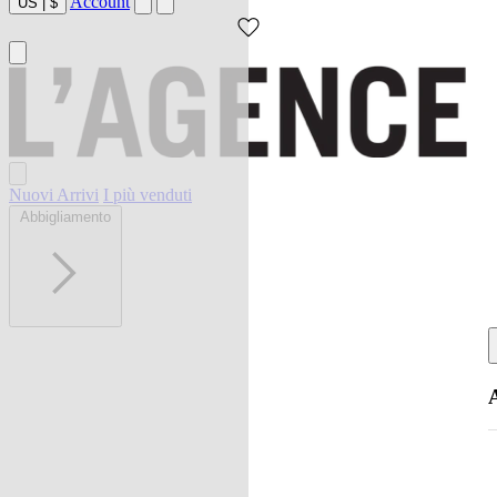
Account
US
|
$
Nuovi Arrivi
I più venduti
Abbigliamento