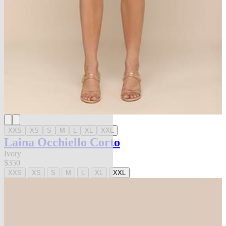
XXS
XS
S
M
L
XL
XXL
Laina Occhiello Corto
Ivory
$350
XXS
XS
S
M
L
XL
XXL