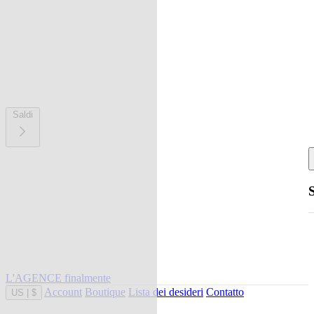
Saldi
L'AGENCE finalmente
Account
Boutique
Lista dei desideri
Contatto
US
|
$