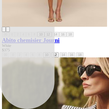
00
0
2
4
6
8
10
12
14
16
18
Abito chemisier Journi
White
$375
00
0
2
4
6
8
10
12
14
16
18