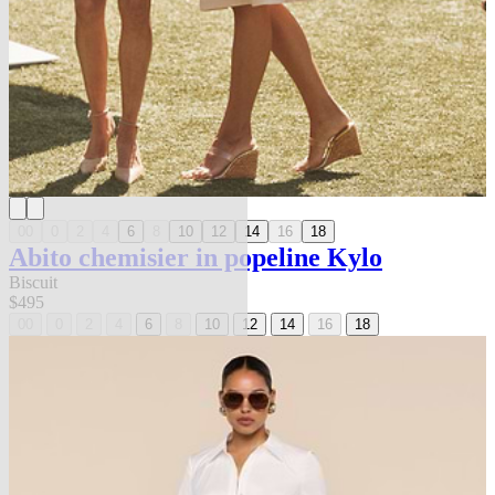
00
0
2
4
6
8
10
12
14
16
18
Abito chemisier in popeline Kylo
Biscuit
$495
00
0
2
4
6
8
10
12
14
16
18