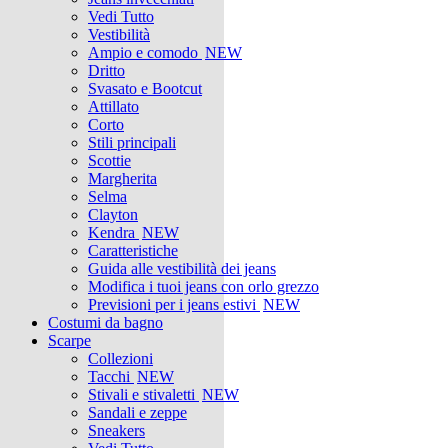
Vedi Tutto
Vestibilità
Ampio e comodo
NEW
Dritto
Svasato e Bootcut
Attillato
Corto
Stili principali
Scottie
Margherita
Selma
Clayton
Kendra
NEW
Caratteristiche
Guida alle vestibilità dei jeans
Modifica i tuoi jeans con orlo grezzo
Previsioni per i jeans estivi
NEW
Costumi da bagno
Scarpe
Collezioni
Tacchi
NEW
Stivali e stivaletti
NEW
Sandali e zeppe
Sneakers