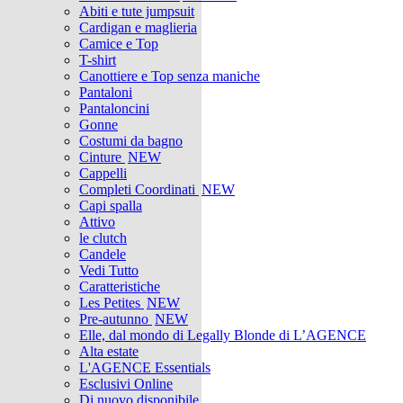
Abiti e tute jumpsuit
Cardigan e maglieria
Camice e Top
T-shirt
Canottiere e Top senza maniche
Pantaloni
Pantaloncini
Gonne
Costumi da bagno
Cinture
NEW
Cappelli
Completi Coordinati
NEW
Capi spalla
Attivo
le clutch
Candele
Vedi Tutto
Caratteristiche
Les Petites
NEW
Pre-autunno
NEW
Elle, dal mondo di Legally Blonde di L’AGENCE
Alta estate
L'AGENCE Essentials
Esclusivi Online
Di nuovo disponibile