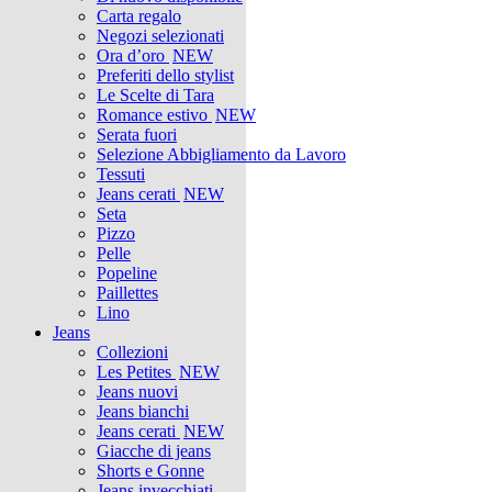
Carta regalo
Negozi selezionati
Ora d’oro
NEW
Preferiti dello stylist
Le Scelte di Tara
Romance estivo
NEW
Serata fuori
Selezione Abbigliamento da Lavoro
Tessuti
Jeans cerati
NEW
Seta
Pizzo
Pelle
Popeline
Paillettes
Lino
Jeans
Collezioni
Les Petites
NEW
Jeans nuovi
Jeans bianchi
Jeans cerati
NEW
Giacche di jeans
Shorts e Gonne
Jeans invecchiati