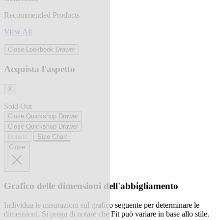
Recommended Products
View All
Close Lookbook Drawer
Acquista l'aspetto
X
Sold Out
Close Quickshop Drawer
Close Quickshop Drawer
Details
Size Chart
Close
Grafico delle dimensioni dell'abbigliamento
Individua le misurazioni sul grafico seguente per determinare le
dimensioni. Si prega di notare che Fit può variare in base allo stile.