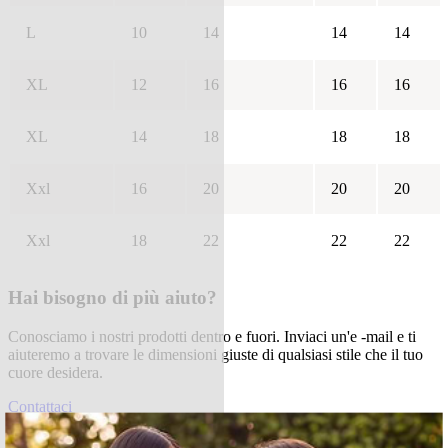
L
10
14
14
14
XL
12
16
16
16
XL
14
18
18
18
Xxl
16
20
20
20
Xxl
18
22
22
22
Hai bisogno di più aiuto?
Conosciamo i nostri prodotti dentro e fuori. Inviaci un'e -mail e ti
aiuteremo a trovare le dimensioni giuste di qualsiasi stile che il tuo
cuore desidera.
Contattaci