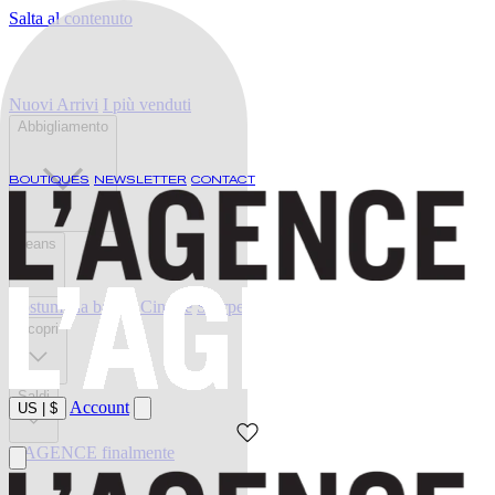
Salta al contenuto
Nuovi Arrivi
I più venduti
Abbigliamento
BOUTIQUES
NEWSLETTER
CONTACT
Jeans
Costumi da bagno
Cinture
Scarpe
Scopri
Saldi
Account
US
|
$
L'AGENCE finalmente