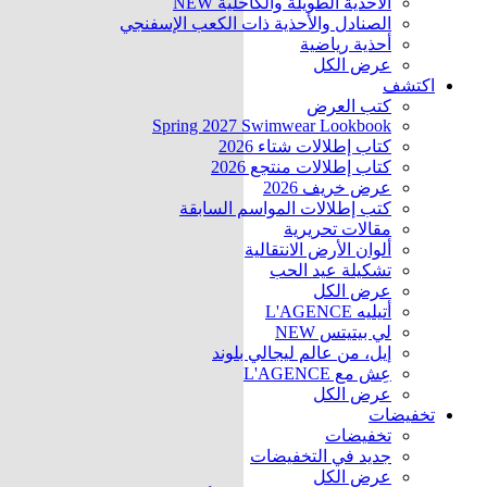
الأحذية الطويلة والكاحلية
NEW
الصنادل والأحذية ذات الكعب الإسفنجي
أحذية رياضية
عرض الكل
اكتشف
كتب العرض
Spring 2027 Swimwear Lookbook
كتاب إطلالات شتاء 2026
كتاب إطلالات منتجع 2026
عرض خريف 2026
كتب إطلالات المواسم السابقة
مقالات تحريرية
ألوان الأرض الانتقالية
تشكيلة عيد الحب
عرض الكل
أتيليه L'AGENCE
لي بيتيتس
NEW
إيل، من عالم ليجالي بلوند
عِش مع L'AGENCE
عرض الكل
تخفيضات
تخفيضات
جديد في التخفيضات
عرض الكل