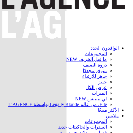
الوافدون الجدد
المجموعات
ما قبل الخريف
NEW
ذروة الصيف
متوفر مجددًا
جاهز للارتداء
جينز
عرض الكل
الميزات
لي بيتيتس
NEW
Elle، من عالم Legally Blonde بواسطة L’AGENCE
الأكثر مبيعًا
ملابس
المجموعات
السترات والجاكيتات
جديد
فساتين وبدلات جمبسوت