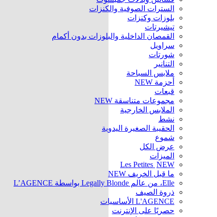
السترات الصوفية والكنزات
بلوزات وكنزات
تيشيرتات
القمصان الداخلية والبلوزات بدون أكمام
سراويل
شورتات
التنانير
ملابس السباحة
أحزمة
NEW
قبعات
مجموعات متناسقة
NEW
الملابس الخارجية
نشط
الحقيبة الصغيرة اليدوية
شموع
عرض الكل
الميزات
Les Petites
NEW
ما قبل الخريف
NEW
Elle، من عالم Legally Blonde بواسطة L’AGENCE
ذروة الصيف
L'AGENCE الأساسيات
حصريًا على الإنترنت