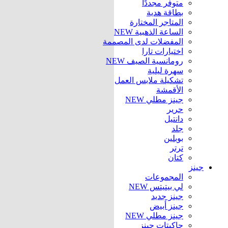
متوفر مجددًا
بطاقة هدية
المتاجر المختارة
الساعة الذهبية
NEW
المفضلات لدى المصممة
اختيارات تارا
رومانسية الصيف
NEW
سهرة ليلية
تشكيلة ملابس العمل
الأقمشة
جينز مطلي
NEW
حرير
دانتيل
جلد
بوبلين
ترتر
كتان
جينز
المجموعات
لي بيتيتس
NEW
جينز جديد
جينز أبيض
جينز مطلي
NEW
جاكيتات جينز