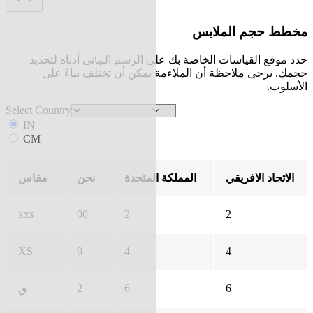
مخطط حجم الملابس
حدد موقع القياسات الخاصة بك على الرسم البياني أدناه لتحديد
حجمك. يرجى ملاحظة أن الملاءمة يمكن أن تختلف بناءً على
الأسلوب.
Select Country
IN
CM
الاتحاد الافريقي
المملكة المتحدة
نحن
مقاس
xxs
00
2
2
XS
0
4
4
2
6
6
ق