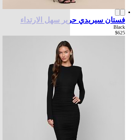
فستان سيريدي حرير سهل الارتداء
Black
$625