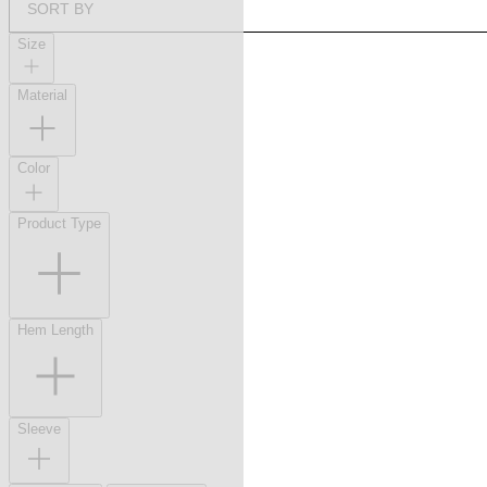
SORT BY
Size
Material
Color
Product Type
Hem Length
Sleeve