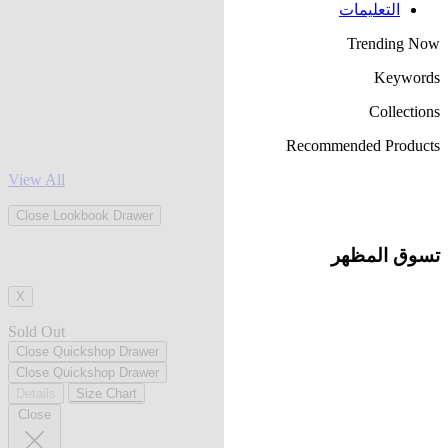
التعليمات
Trending Now
Keywords
Collections
Recommended Products
View All
Close Lookbook Drawer
تسوق المظهر
X
Sold Out
Close Quickshop Drawer
Close Quickshop Drawer
Details
Size Chart
Close