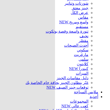
شورتات وتنانير
جينز معتق
عرض الكل
مقاس
واسع ومريح
NEW
مستقيم
تنورة واسعة وقصة بوتكوت
نحيف
مقصّر
أحدث الصيحات
سكوتي
مارغريت
سلمى
كلايتون
كيندرا
NEW
الميزات
دليل مقاسات الجينز
غيّر بنطلون الجينز بحافة خام الخاصة بك
توقعات جينز الصيف
NEW
ملابس السباحة
أحذية
المجموعات
كعب عالي
NEW