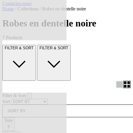
Contactez-nous
Home
/
Collections
/ Robes en dentelle noire
Robes en dentelle noire
7 Products
FILTER & SORT
FILTER & SORT
Filter & Sort
Sort
SORT BY
Size