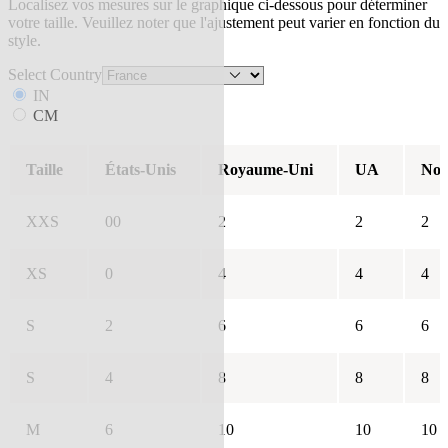
Localisez vos mesures sur le graphique ci-dessous pour déterminer
votre taille. Veuillez noter que l'ajustement peut varier en fonction du
style.
Select Country
IN
CM
Taille
États-Unis
Royaume-Uni
UA
Nou
XXS
00
2
2
2
XS
0
4
4
4
S
2
6
6
6
S
4
8
8
8
M
6
10
10
10