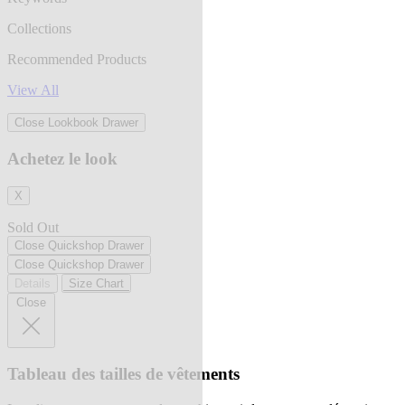
Collections
Recommended Products
View All
Close Lookbook Drawer
Achetez le look
X
Sold Out
Close Quickshop Drawer
Close Quickshop Drawer
Details
Size Chart
Close
Tableau des tailles de vêtements