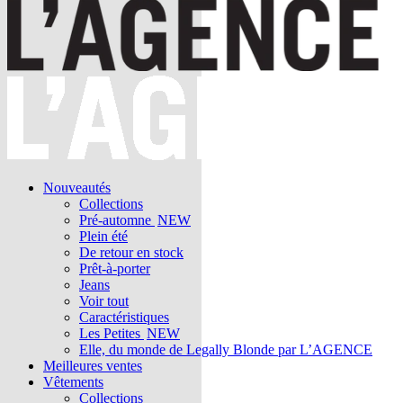
Nouveautés
Collections
Pré-automne
NEW
Plein été
De retour en stock
Prêt-à-porter
Jeans
Voir tout
Caractéristiques
Les Petites
NEW
Elle, du monde de Legally Blonde par L’AGENCE
Meilleures ventes
Vêtements
Collections