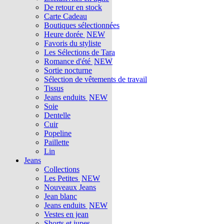
De retour en stock
Carte Cadeau
Boutiques sélectionnées
Heure dorée
NEW
Favoris du styliste
Les Sélections de Tara
Romance d'été
NEW
Sortie nocturne
Sélection de vêtements de travail
Tissus
Jeans enduits
NEW
Soie
Dentelle
Cuir
Popeline
Paillette
Lin
Jeans
Collections
Les Petites
NEW
Nouveaux Jeans
Jean blanc
Jeans enduits
NEW
Vestes en jean
Shorts et jupes