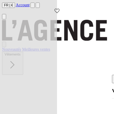
Account
FR
|
€
Nouveautés
Meilleures ventes
Vêtements