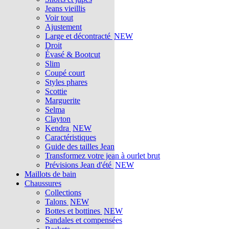
Jeans vieillis
Voir tout
Ajustement
Large et décontracté
NEW
Droit
Évasé & Bootcut
Slim
Coupé court
Styles phares
Scottie
Marguerite
Selma
Clayton
Kendra
NEW
Caractéristiques
Guide des tailles Jean
Transformez votre jean à ourlet brut
Prévisions Jean d'été
NEW
Maillots de bain
Chaussures
Collections
Talons
NEW
Bottes et bottines
NEW
Sandales et compensées