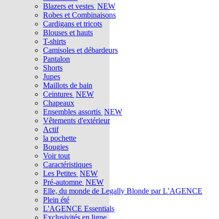
Blazers et vestes
NEW
Robes et Combinaisons
Cardigans et tricots
Blouses et hauts
T-shirts
Camisoles et débardeurs
Pantalon
Shorts
Jupes
Maillots de bain
Ceintures
NEW
Chapeaux
Ensembles assortis
NEW
Vêtements d'extérieur
Actif
la pochette
Bougies
Voir tout
Caractéristiques
Les Petites
NEW
Pré-automne
NEW
Elle, du monde de Legally Blonde par L’AGENCE
Plein été
L'AGENCE Essentials
Exclusivités en ligne