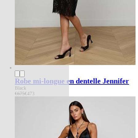
Robe mi-longue en dentelle Jennifer
Black
€675
€473