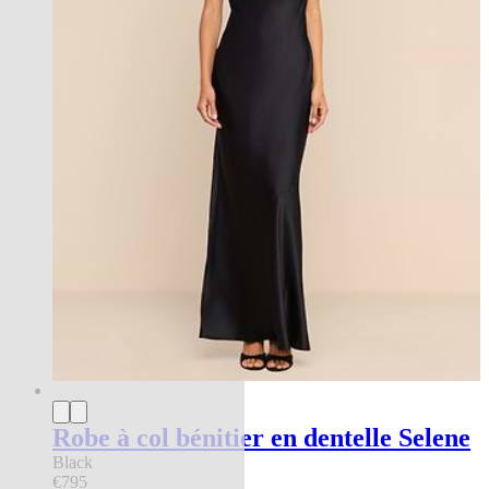
Robe à col bénitier en dentelle Selene
Black
€795