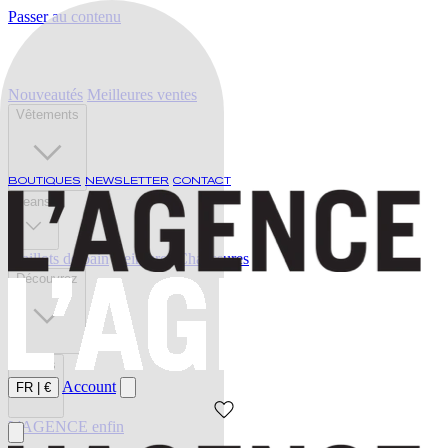
Passer au contenu
Nouveautés
Meilleures ventes
Vêtements
BOUTIQUES
NEWSLETTER
CONTACT
Jeans
Maillots de bain
Ceintures
Chaussures
Découvrez
Soldes
Account
FR
|
€
L'AGENCE enfin