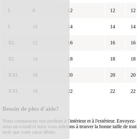
L
8
12
12
12
L
10
14
14
14
XL
12
16
16
16
XL
14
18
18
18
XXL
16
20
20
20
XXL
18
22
22
22
Besoin de plus d'aide?
Nous connaissons nos produits à l'intérieur et à l'extérieur. Envoyez-
nous un e-mail et nous vous aiderons à trouver la bonne taille de tout
style que votre cœur désire.