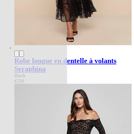
Robe longue en dentelle à volants
Seraphina
Black
€550