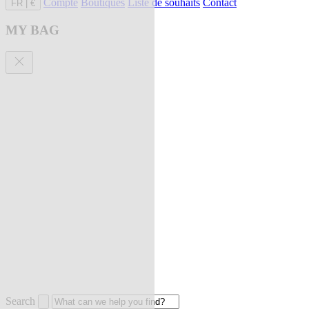
Compte
Boutiques
Liste de souhaits
Contact
FR
|
€
MY BAG
Search