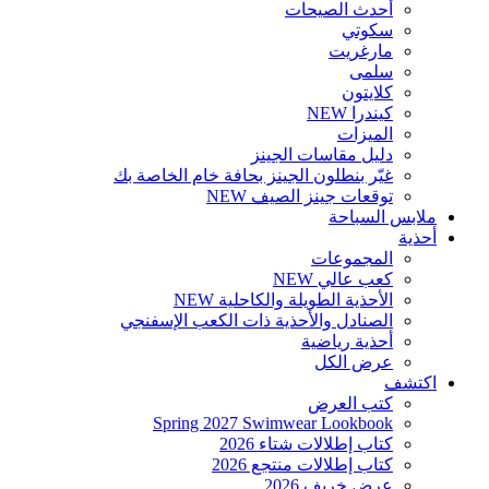
أحدث الصيحات
سكوتي
مارغريت
سلمى
كلايتون
كيندرا
NEW
الميزات
دليل مقاسات الجينز
غيّر بنطلون الجينز بحافة خام الخاصة بك
توقعات جينز الصيف
NEW
ملابس السباحة
أحذية
المجموعات
كعب عالي
NEW
الأحذية الطويلة والكاحلية
NEW
الصنادل والأحذية ذات الكعب الإسفنجي
أحذية رياضية
عرض الكل
اكتشف
كتب العرض
Spring 2027 Swimwear Lookbook
كتاب إطلالات شتاء 2026
كتاب إطلالات منتجع 2026
عرض خريف 2026