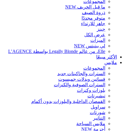
المجموعات
ما قبل الخريف
NEW
ذروة الصيف
متوفر مجددًا
جاهز للارتداء
جينز
عرض الكل
الميزات
لي بيتيتس
NEW
Elle، من عالم Legally Blonde بواسطة L’AGENCE
الأكثر مبيعًا
ملابس
المجموعات
السترات والجاكيتات
جديد
فساتين وبدلات جمبسوت
السترات الصوفية والكنزات
بلوزات وكنزات
تيشيرتات
القمصان الداخلية والبلوزات بدون أكمام
سراويل
شورتات
التنانير
ملابس السباحة
أحزمة
NEW