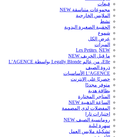
قبعات
مجموعات متناسقة
NEW
الملابس الخارجية
نشط
الحقيبة الصغيرة اليدوية
شموع
عرض الكل
الميزات
Les Petites
NEW
ما قبل الخريف
NEW
Elle، من عالم Legally Blonde بواسطة L’AGENCE
ذروة الصيف
L'AGENCE الأساسيات
حصريًا على الإنترنت
متوفر مجددًا
بطاقة هدية
المتاجر المختارة
الساعة الذهبية
NEW
المفضلات لدى المصممة
اختيارات تارا
رومانسية الصيف
NEW
سهرة ليلية
تشكيلة ملابس العمل