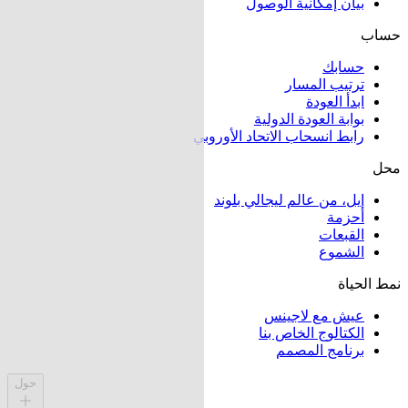
بيان إمكانية الوصول
حساب
حسابك
ترتيب المسار
ابدأ العودة
بوابة العودة الدولية
رابط انسحاب الاتحاد الأوروبي
محل
إيل، من عالم ليجالي بلوند
أحزمة
القبعات
الشموع
نمط الحياة
عيش مع لاجينس
الكتالوج الخاص بنا
برنامج المصمم
حول