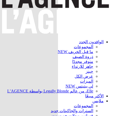
الوافدون الجدد
المجموعات
ما قبل الخريف
NEW
ذروة الصيف
متوفر مجددًا
جاهز للارتداء
جينز
عرض الكل
الميزات
لي بيتيتس
NEW
Elle، من عالم Legally Blonde بواسطة L’AGENCE
الأكثر مبيعًا
ملابس
المجموعات
السترات والجاكيتات
جديد
فساتين وبدلات جمبسوت