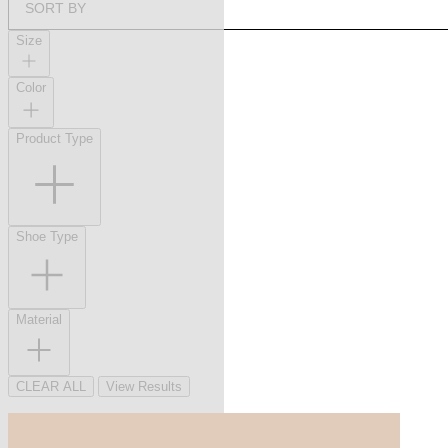
SORT BY
Size
Color
Product Type
Shoe Type
Material
CLEAR ALL
View Results