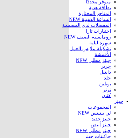
متوفر مجددًا
بطاقة هدية
المتاجر المختارة
الساعة الذهبية
NEW
المفضلات لدى المصممة
اختيارات تارا
رومانسية الصيف
NEW
سهرة ليلية
تشكيلة ملابس العمل
الأقمشة
جينز مطلي
NEW
حرير
دانتيل
جلد
بوبلين
ترتر
كتان
جينز
المجموعات
لي بيتيتس
NEW
جينز جديد
جينز أبيض
جينز مطلي
NEW
جاكيتات جينز