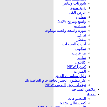
شورتات وتنانير
جينز معتق
عرض الكل
مقاس
واسع ومريح
NEW
مستقيم
تنورة واسعة وقصة بوتكوت
نحيف
مقصّر
أحدث الصيحات
سكوتي
مارغريت
سلمى
كلايتون
كيندرا
NEW
الميزات
دليل مقاسات الجينز
غيّر بنطلون الجينز بحافة خام الخاصة بك
توقعات جينز الصيف
NEW
ملابس السباحة
أحذية
المجموعات
كعب عالي
NEW