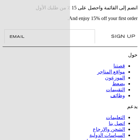
انضم إلى القائمة واحصل على 15 ٪ من طلبك الأول
And enjoy 15% off your first order.
il
SIGN UP
حول
قصتنا
مواقع المتاجر
الموزعون
يضعط
التقييمات
وظائف
يدعم
التعليمات
اتصل بنا
الشحن والإرجاع
السياسات الدولية