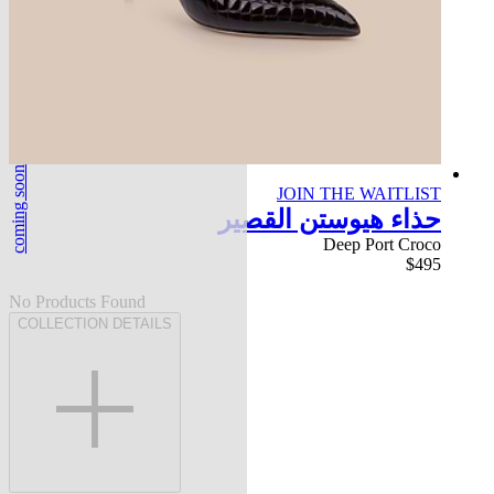
coming soon
JOIN THE WAITLIST
حذاء هيوستن القصير
Deep Port Croco
$495
No Products Found
COLLECTION DETAILS