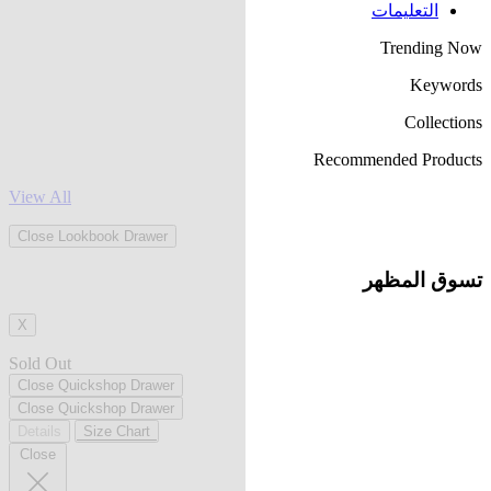
التعليمات
Trending Now
Keywords
Collections
Recommended Products
View All
Close Lookbook Drawer
تسوق المظهر
X
Sold Out
Close Quickshop Drawer
Close Quickshop Drawer
Details
Size Chart
Close