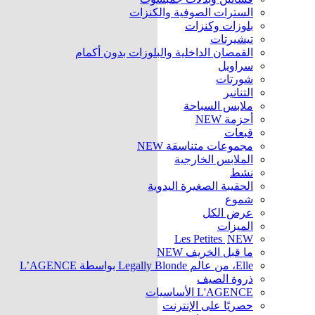
السترات الصوفية والكنزات
بلوزات وكنزات
تيشيرتات
القمصان الداخلية والبلوزات بدون أكمام
سراويل
شورتات
التنانير
ملابس السباحة
أحزمة
NEW
قبعات
مجموعات متناسقة
NEW
الملابس الخارجية
نشط
الحقيبة الصغيرة اليدوية
شموع
عرض الكل
الميزات
Les Petites
NEW
ما قبل الخريف
NEW
Elle، من عالم Legally Blonde بواسطة L’AGENCE
ذروة الصيف
L'AGENCE الأساسيات
حصريًا على الإنترنت