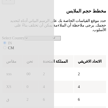
مخطط حجم الملابس
حدد موقع القياسات الخاصة بك على الرسم البياني أدناه لتحديد
حجمك. يرجى ملاحظة أن الملاءمة يمكن أن تختلف بناءً على
الأسلوب.
Select Country
IN
CM
الاتحاد الافريقي
المملكة المتحدة
نحن
مقاس
xxs
00
2
2
XS
0
4
4
2
6
6
ق