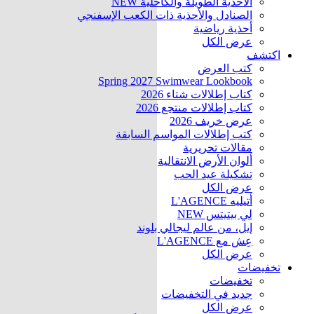
الأحذية الطويلة والكاحلية
NEW
الصنادل والأحذية ذات الكعب الإسفنجي
أحذية رياضية
عرض الكل
اكتشف
كتب العرض
Spring 2027 Swimwear Lookbook
كتاب إطلالات شتاء 2026
كتاب إطلالات منتجع 2026
عرض خريف 2026
كتب إطلالات المواسم السابقة
مقالات تحريرية
ألوان الأرض الانتقالية
تشكيلة عيد الحب
عرض الكل
أتيليه L'AGENCE
لي بيتيتس
NEW
إيل، من عالم ليجالي بلوند
عِش مع L'AGENCE
عرض الكل
تخفيضات
تخفيضات
جديد في التخفيضات
عرض الكل