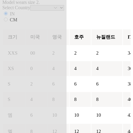
Model wears size 2.
Select Country
IN
CM
크기
미국
영국
호주
뉴질랜드
IT
XXS
00
2
2
2
34
XS
0
4
4
4
36
S
2
6
6
6
38
S
4
8
8
8
40
엠
6
10
10
10
42
엘
8
12
12
12
44