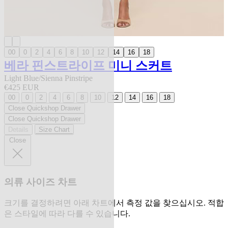
00
0
2
4
6
8
10
12
14
16
18
베라 핀스트라이프 미니 스커트
Light Blue/Sienna Pinstripe
€425 EUR
00
0
2
4
6
8
10
12
14
16
18
Close Quickshop Drawer
Close Quickshop Drawer
Details
Size Chart
Close
의류 사이즈 차트
크기를 결정하려면 아래 차트에서 측정 값을 찾으십시오. 적합
은 스타일에 따라 다를 수 있습니다.