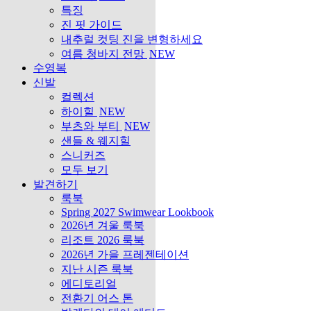
특징
진 핏 가이드
내추럴 컷팅 진을 변형하세요
여름 청바지 전망
NEW
수영복
신발
컬렉션
하이힐
NEW
부츠와 부티
NEW
샌들 & 웨지힐
스니커즈
모두 보기
발견하기
룩북
Spring 2027 Swimwear Lookbook
2026년 겨울 룩북
리조트 2026 룩북
2026년 가을 프레젠테이션
지난 시즌 룩북
에디토리얼
전환기 어스 톤