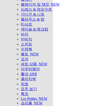
블레이저 및 재킷
NEW
드레스 & 점프수트
가디건 & 니트
블라우스 & 탑
티셔츠
캐미솔 & 탱크탑
바지
반바지
스커트
수영복
벨트
NEW
모자
세트 상품
NEW
아우터웨어
활성 상태
클러치백
양초
모두 보기
특징
Les Petites
NEW
프리폴
NEW