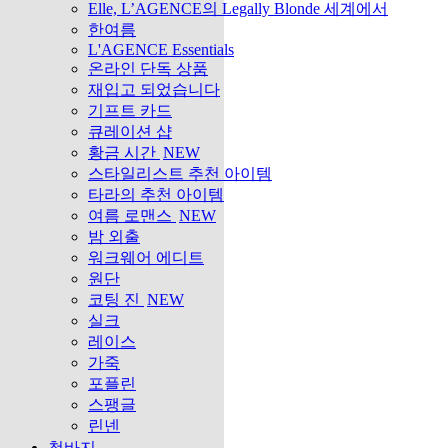
Elle, L’AGENCE의 Legally Blonde 세계에서
한여름
L'AGENCE Essentials
온라인 단독 상품
재입고 되었습니다
기프트 카드
큐레이션 샵
황금 시간
NEW
스타일리스트 추천 아이템
타라의 추천 아이템
여름 로맨스
NEW
밤 외출
워크웨어 에디트
원단
코팅 진
NEW
실크
레이스
가죽
포플린
스팽글
린넨
청바지