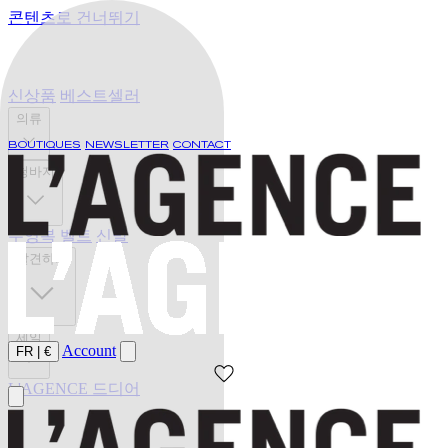
콘텐츠로 건너뛰기
신상품
베스트셀러
의류
BOUTIQUES
NEWSLETTER
CONTACT
청바지
수영복
벨트
신발
발견하기
세일
Account
FR
|
€
L'AGENCE 드디어