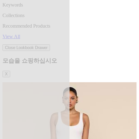
Keywords
Collections
Recommended Products
View All
Close Lookbook Drawer
모습을 쇼핑하십시오
X