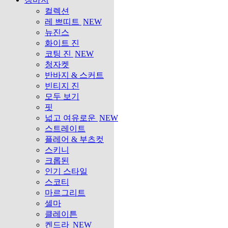
컬렉션
레 쁘띠트
NEW
뉴진스
화이트 진
코팅 진
NEW
청자켓
반바지 & 스커트
빈티지 진
모두 보기
핏
넓고 여유로운
NEW
스트레이트
플레어 & 부츠컷
스키니
크롭된
인기 스타일
스코티
마르그리트
셀마
클레이튼
켄드라
NEW