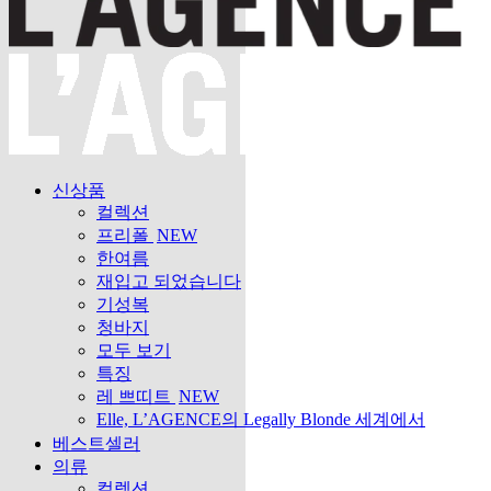
신상품
컬렉션
프리폴
NEW
한여름
재입고 되었습니다
기성복
청바지
모두 보기
특징
레 쁘띠트
NEW
Elle, L’AGENCE의 Legally Blonde 세계에서
베스트셀러
의류
컬렉션