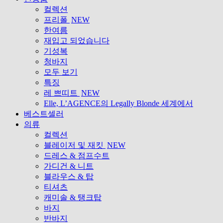
컬렉션
프리폴
NEW
한여름
재입고 되었습니다
기성복
청바지
모두 보기
특징
레 쁘띠트
NEW
Elle, L’AGENCE의 Legally Blonde 세계에서
베스트셀러
의류
컬렉션
블레이저 및 재킷
NEW
드레스 & 점프수트
가디건 & 니트
블라우스 & 탑
티셔츠
캐미솔 & 탱크탑
바지
반바지