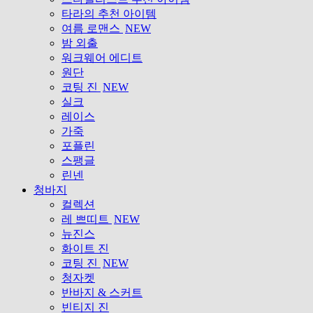
타라의 추천 아이템
여름 로맨스
NEW
밤 외출
워크웨어 에디트
원단
코팅 진
NEW
실크
레이스
가죽
포플린
스팽글
린넨
청바지
컬렉션
레 쁘띠트
NEW
뉴진스
화이트 진
코팅 진
NEW
청자켓
반바지 & 스커트
빈티지 진