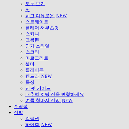
모두 보기
핏
넓고 여유로운
NEW
스트레이트
플레어 & 부츠컷
스키니
크롭된
인기 스타일
스코티
마르그리트
셀마
클레이튼
켄드라
NEW
특징
진 핏 가이드
내추럴 컷팅 진을 변형하세요
여름 청바지 전망
NEW
수영복
신발
컬렉션
하이힐
NEW