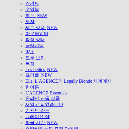
스커트
수영복
벨트
NEW
모자
세트 상품
NEW
아우터웨어
활성 상태
클러치백
양초
모두 보기
특징
Les Petites
NEW
프리폴
NEW
Elle, L’AGENCE의 Legally Blonde 세계에서
한여름
L'AGENCE Essentials
온라인 단독 상품
재입고 되었습니다
기프트 카드
큐레이션 샵
황금 시간
NEW
스타일리스트 추천 아이템