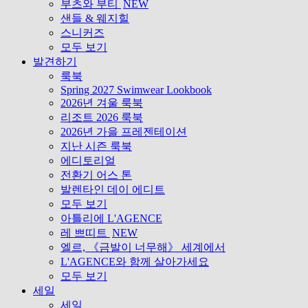
부츠와 부티
NEW
샌들 & 웨지힐
스니커즈
모두 보기
발견하기
룩북
Spring 2027 Swimwear Lookbook
2026년 겨울 룩북
리조트 2026 룩북
2026년 가을 프레젠테이션
지난 시즌 룩북
에디토리얼
전환기 어스 톤
발렌타인 데이 에디트
모두 보기
아틀리에 L'AGENCE
레 쁘띠트
NEW
엘르, 《금발이 너무해》 세계에서
L'AGENCE와 함께 살아가세요
모두 보기
세일
세일