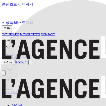
콘텐츠로 건너뛰기
신상품
베스트셀러
의류
BOUTIQUES
NEWSLETTER
CONTACT
청바지
수영복
벨트
신발
발견하기
Account
FR
|
€
세일
L'AGENCE 드디어
신상품