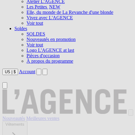
Atelier L'AGENCE
Les Petites
NEW
Elle, du monde de La Revanche d'une blonde
Vivez avec L'AGENCE
Voir tout
Soldes
SOLDES
Nouveautés en promotion
Voir tout
Logo L'AGENCE at last
Pièces d'occasion
À propos du programme
Account
US
|
$
Nouveautés
Meilleures ventes
Vêtements