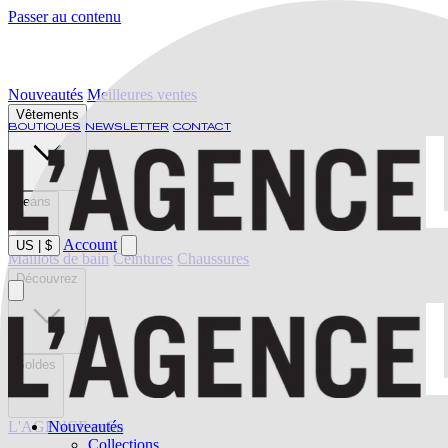
Passer au contenu
Nouveautés
Meilleures ventes
Vêtements
BOUTIQUES
NEWSLETTER
CONTACT
Jeans
Account
US
|
$
Maillots de bain
Ceintures
Chaussures
Découvrez
Soldes
L'AGENCE enfin
Nouveautés
Collections