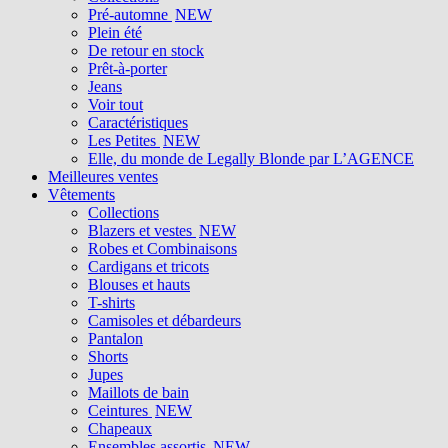
Pré-automne
NEW
Plein été
De retour en stock
Prêt-à-porter
Jeans
Voir tout
Caractéristiques
Les Petites
NEW
Elle, du monde de Legally Blonde par L’AGENCE
Meilleures ventes
Vêtements
Collections
Blazers et vestes
NEW
Robes et Combinaisons
Cardigans et tricots
Blouses et hauts
T-shirts
Camisoles et débardeurs
Pantalon
Shorts
Jupes
Maillots de bain
Ceintures
NEW
Chapeaux
Ensembles assortis
NEW