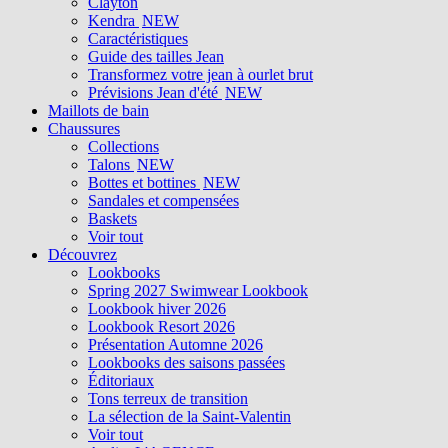
Clayton
Kendra
NEW
Caractéristiques
Guide des tailles Jean
Transformez votre jean à ourlet brut
Prévisions Jean d'été
NEW
Maillots de bain
Chaussures
Collections
Talons
NEW
Bottes et bottines
NEW
Sandales et compensées
Baskets
Voir tout
Découvrez
Lookbooks
Spring 2027 Swimwear Lookbook
Lookbook hiver 2026
Lookbook Resort 2026
Présentation Automne 2026
Lookbooks des saisons passées
Éditoriaux
Tons terreux de transition
La sélection de la Saint-Valentin
Voir tout