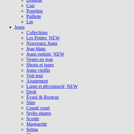
Dentelle
Cuir
Popeline
Paillette
Lin
Jeans
Collections
Les Petites
NEW
Nouveaux Jeans
Jean blanc
Jeans enduits
NEW
Vestes en jean
Shorts et jupes
Jeans vieillis
Voir tout
Ajustement
Large et décontracté
NEW
Droit
Évasé & Bootcut
Slim
Coupé court
Styles phares
Scottie
Marguerite
Selma