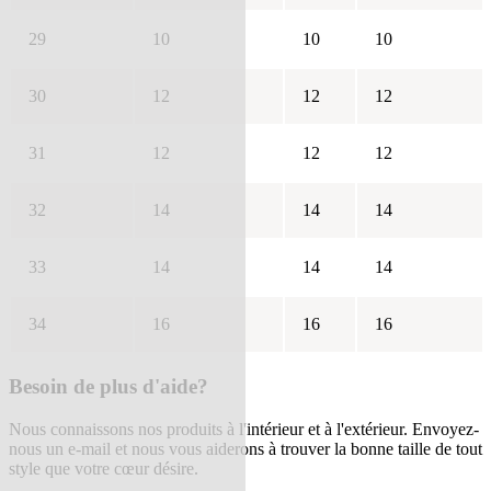
29
10
10
10
30
12
12
12
31
12
12
12
32
14
14
14
33
14
14
14
34
16
16
16
Besoin de plus d'aide?
Nous connaissons nos produits à l'intérieur et à l'extérieur. Envoyez-
nous un e-mail et nous vous aiderons à trouver la bonne taille de tout
style que votre cœur désire.