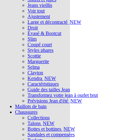
Jeans vieillis
Voir tout
Ajustement
Large et décontracté
NEW
Droit
Évasé & Bootcut
Slim
Coupé court
Styles phares
Scottie
Marguerite
Selma
Clayton
Kendra
NEW
Caractéristiques
Guide des tailles Jean
Transformez votre jean à ourlet brut
Prévisions Jean d'été
NEW
Maillots de bain
Chaussures
Collections
Talons
NEW
Bottes et bottines
NEW
Sandales et compensées