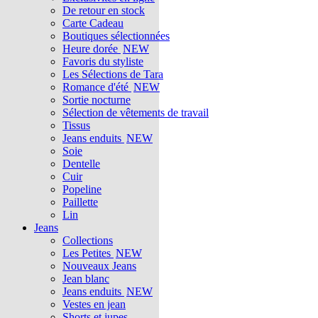
De retour en stock
Carte Cadeau
Boutiques sélectionnées
Heure dorée
NEW
Favoris du styliste
Les Sélections de Tara
Romance d'été
NEW
Sortie nocturne
Sélection de vêtements de travail
Tissus
Jeans enduits
NEW
Soie
Dentelle
Cuir
Popeline
Paillette
Lin
Jeans
Collections
Les Petites
NEW
Nouveaux Jeans
Jean blanc
Jeans enduits
NEW
Vestes en jean
Shorts et jupes