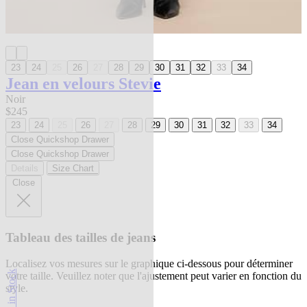
23
24
25
26
27
28
29
30
31
32
33
34
Jean en velours Stevie
Noir
$245
23
24
25
26
27
28
29
30
31
32
33
34
Close Quickshop Drawer
Close Quickshop Drawer
Details
Size Chart
Close
Tableau des tailles de jeans
Localisez vos mesures sur le graphique ci-dessous pour déterminer
Back in Stock
votre taille. Veuillez noter que l'ajustement peut varier en fonction du
style.