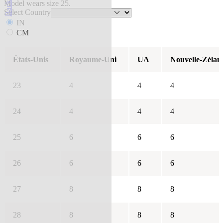
Model wears size 25.
Select Country
IN
CM
États-Unis
Royaume-Uni
UA
Nouvelle-Zélan
23
4
4
4
24
4
4
4
25
6
6
6
26
6
6
6
27
8
8
8
28
8
8
8