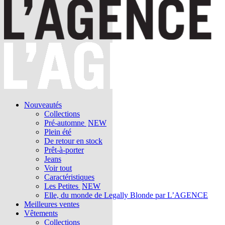
Nouveautés
Collections
Pré-automne
NEW
Plein été
De retour en stock
Prêt-à-porter
Jeans
Voir tout
Caractéristiques
Les Petites
NEW
Elle, du monde de Legally Blonde par L’AGENCE
Meilleures ventes
Vêtements
Collections