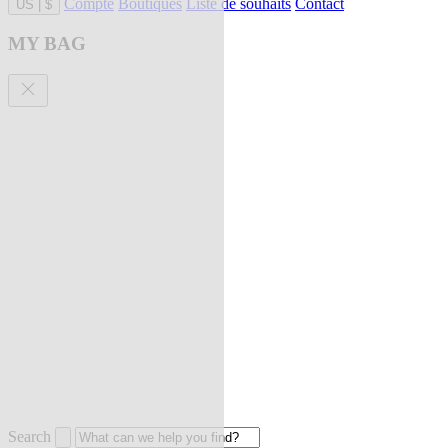
Compte
Boutiques
Liste de souhaits
Contact
US
|
$
MY BAG
Search