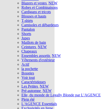
Blazers et vestes
NEW
Robes et Combinaisons
Cardigans et tricots
Blouses et hauts
T-shirts
Camisoles et débardeurs
Pantalon
Shorts
Jupes
Maillots de bain
Ceintures
NEW
Chapeaux
Ensembles assortis
NEW
Vêtements d'extérieur
Actif
la pochette
Bougies
Voir tout
Caractéristiques
Les Petites
NEW
Pré-automne
NEW
Elle, du monde de Legally Blonde par L’AGENCE
Plein été
L'AGENCE Essentials
Exclusivités en ligne