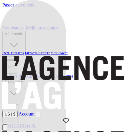
Passer au contenu
Nouveautés
Meilleures ventes
Vêtements
BOUTIQUES
NEWSLETTER
CONTACT
Jeans
Maillots de bain
Ceintures
Chaussures
Découvrez
Soldes
Account
US
|
$
L'AGENCE enfin