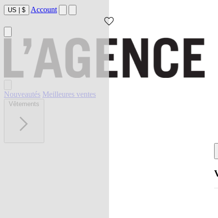
Account
US
|
$
Nouveautés
Meilleures ventes
Vêtements