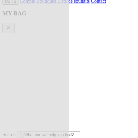
Compte
Boutiques
Liste de souhaits
Contact
US
|
$
MY BAG
Search