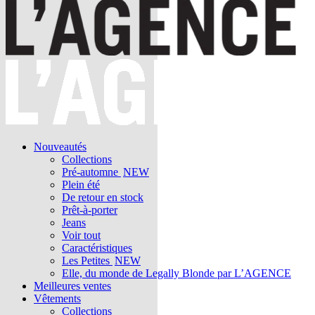
Nouveautés
Collections
Pré-automne
NEW
Plein été
De retour en stock
Prêt-à-porter
Jeans
Voir tout
Caractéristiques
Les Petites
NEW
Elle, du monde de Legally Blonde par L’AGENCE
Meilleures ventes
Vêtements
Collections