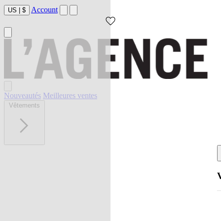
Account
US
|
$
Nouveautés
Meilleures ventes
Vêtements