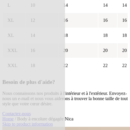
L
10
14
14
14
XL
12
16
16
16
XL
14
18
18
18
XXL
16
20
20
20
XXL
18
22
22
22
Besoin de plus d'aide?
Nous connaissons nos produits à l'intérieur et à l'extérieur. Envoyez-
nous un e-mail et nous vous aiderons à trouver la bonne taille de tout
style que votre cœur désire.
Contactez-nous
Home
/ Body à encolure dégagée Nica
Skip to product information