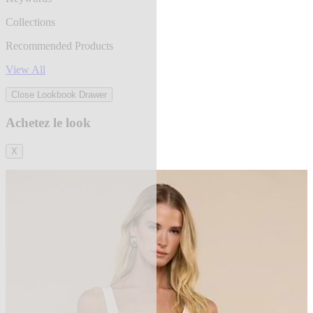
Collections
Recommended Products
View All
Close Lookbook Drawer
Achetez le look
X