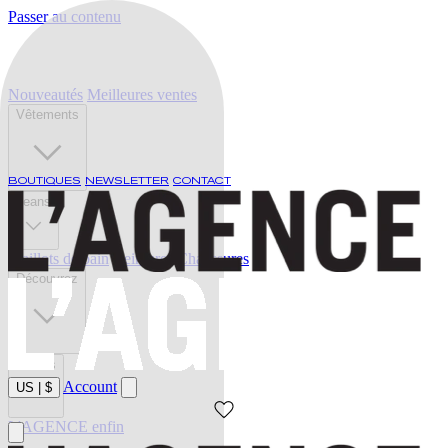
Passer au contenu
Nouveautés
Meilleures ventes
Vêtements
BOUTIQUES
NEWSLETTER
CONTACT
Jeans
Maillots de bain
Ceintures
Chaussures
Découvrez
Soldes
Account
US
|
$
L'AGENCE enfin