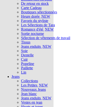
De retour en stock
Carte Cadeau
Boutiques sélectionnées
Heure dorée
NEW
Favoris du styliste
Les Sélections de Tara
Romance d'été
NEW
Sortie nocturne
Sélection de vêtements de travail
Tissus
Jeans enduits
NEW
Soie
Dentelle
Cuir
Popeline
Paillette
Lin
Jeans
Collections
Les Petites
NEW
Nouveaux Jeans
Jean blanc
Jeans enduits
NEW
Vestes en jean
Shorts et jupes