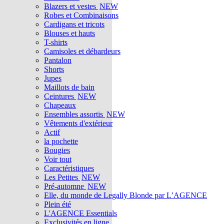
Blazers et vestes
NEW
Robes et Combinaisons
Cardigans et tricots
Blouses et hauts
T-shirts
Camisoles et débardeurs
Pantalon
Shorts
Jupes
Maillots de bain
Ceintures
NEW
Chapeaux
Ensembles assortis
NEW
Vêtements d'extérieur
Actif
la pochette
Bougies
Voir tout
Caractéristiques
Les Petites
NEW
Pré-automne
NEW
Elle, du monde de Legally Blonde par L’AGENCE
Plein été
L'AGENCE Essentials
Exclusivités en ligne