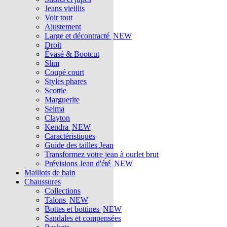
Jeans vieillis
Voir tout
Ajustement
Large et décontracté
NEW
Droit
Évasé & Bootcut
Slim
Coupé court
Styles phares
Scottie
Marguerite
Selma
Clayton
Kendra
NEW
Caractéristiques
Guide des tailles Jean
Transformez votre jean à ourlet brut
Prévisions Jean d'été
NEW
Maillots de bain
Chaussures
Collections
Talons
NEW
Bottes et bottines
NEW
Sandales et compensées