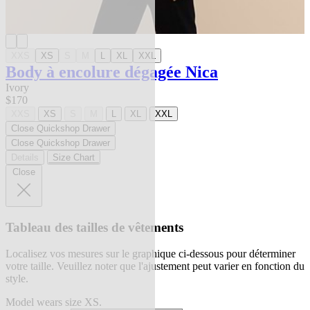
XXS
XS
S
M
L
XL
XXL
Body à encolure dégagée Nica
Ivory
$170
XXS
XS
S
M
L
XL
XXL
Close Quickshop Drawer
Close Quickshop Drawer
Details
Size Chart
Close
Tableau des tailles de vêtements
Localisez vos mesures sur le graphique ci-dessous pour déterminer
votre taille. Veuillez noter que l'ajustement peut varier en fonction du
style.
Model wears size XS.