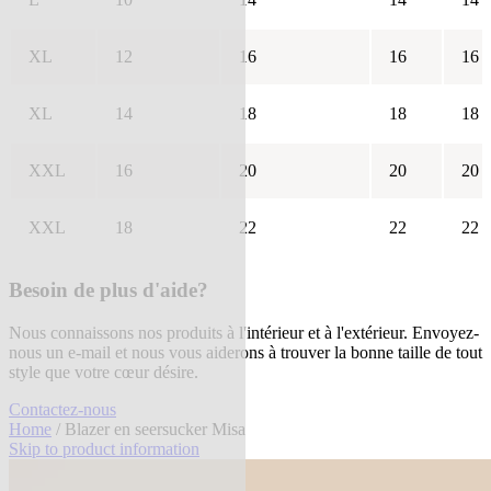
XL
12
16
16
16
XL
14
18
18
18
XXL
16
20
20
20
XXL
18
22
22
22
Besoin de plus d'aide?
Nous connaissons nos produits à l'intérieur et à l'extérieur. Envoyez-
nous un e-mail et nous vous aiderons à trouver la bonne taille de tout
style que votre cœur désire.
Contactez-nous
Home
/ Blazer en seersucker Misa
Skip to product information