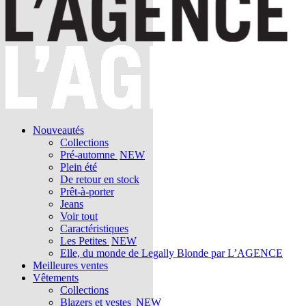
Nouveautés
Collections
Pré-automne
NEW
Plein été
De retour en stock
Prêt-à-porter
Jeans
Voir tout
Caractéristiques
Les Petites
NEW
Elle, du monde de Legally Blonde par L’AGENCE
Meilleures ventes
Vêtements
Collections
Blazers et vestes
NEW