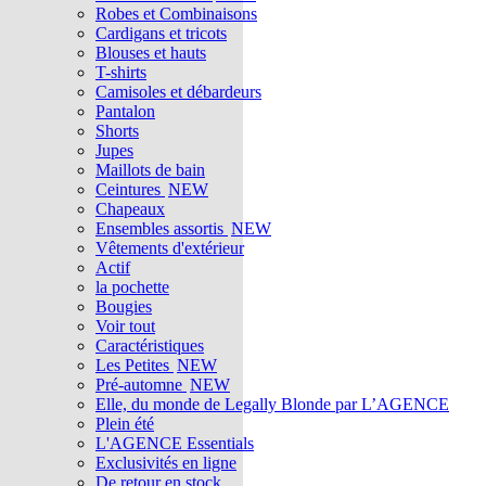
Robes et Combinaisons
Cardigans et tricots
Blouses et hauts
T-shirts
Camisoles et débardeurs
Pantalon
Shorts
Jupes
Maillots de bain
Ceintures
NEW
Chapeaux
Ensembles assortis
NEW
Vêtements d'extérieur
Actif
la pochette
Bougies
Voir tout
Caractéristiques
Les Petites
NEW
Pré-automne
NEW
Elle, du monde de Legally Blonde par L’AGENCE
Plein été
L'AGENCE Essentials
Exclusivités en ligne
De retour en stock