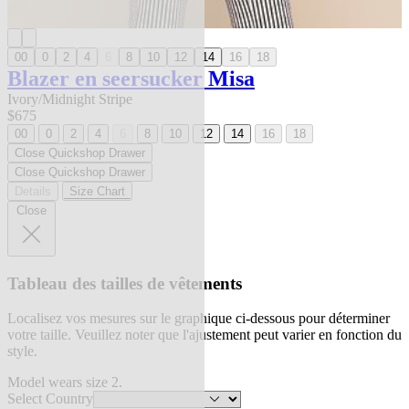
00
0
2
4
6
8
10
12
14
16
18
Blazer en seersucker Misa
Ivory/Midnight Stripe
$675
00
0
2
4
6
8
10
12
14
16
18
Close Quickshop Drawer
Close Quickshop Drawer
Details
Size Chart
Close
Tableau des tailles de vêtements
Localisez vos mesures sur le graphique ci-dessous pour déterminer
votre taille. Veuillez noter que l'ajustement peut varier en fonction du
style.
Model wears size 2.
Select Country