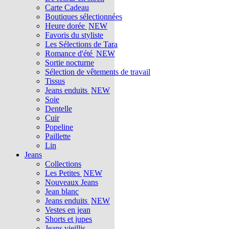
Carte Cadeau
Boutiques sélectionnées
Heure dorée
NEW
Favoris du styliste
Les Sélections de Tara
Romance d'été
NEW
Sortie nocturne
Sélection de vêtements de travail
Tissus
Jeans enduits
NEW
Soie
Dentelle
Cuir
Popeline
Paillette
Lin
Jeans
Collections
Les Petites
NEW
Nouveaux Jeans
Jean blanc
Jeans enduits
NEW
Vestes en jean
Shorts et jupes
Jeans vieillis