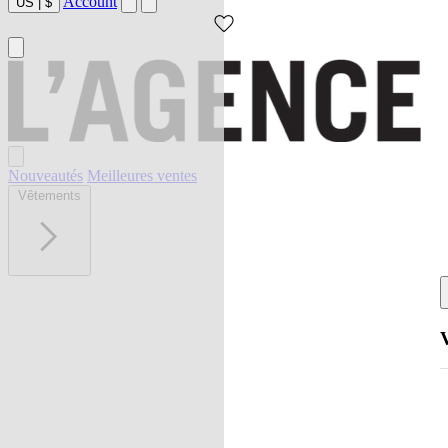
Account
US
|
$
Nouveautés
Meilleures ventes
Vêtements