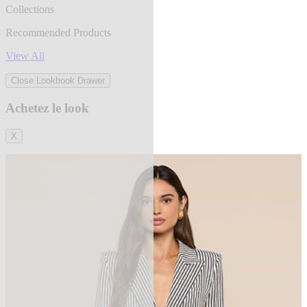
Collections
Recommended Products
View All
Close Lookbook Drawer
Achetez le look
X