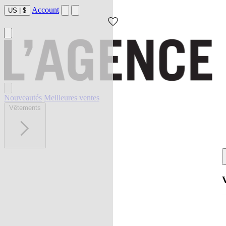
Account
US
|
$
Nouveautés
Meilleures ventes
Vêtements