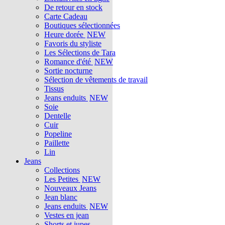
De retour en stock
Carte Cadeau
Boutiques sélectionnées
Heure dorée
NEW
Favoris du styliste
Les Sélections de Tara
Romance d'été
NEW
Sortie nocturne
Sélection de vêtements de travail
Tissus
Jeans enduits
NEW
Soie
Dentelle
Cuir
Popeline
Paillette
Lin
Jeans
Collections
Les Petites
NEW
Nouveaux Jeans
Jean blanc
Jeans enduits
NEW
Vestes en jean
Shorts et jupes