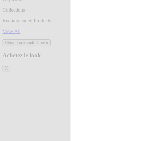
Collections
Recommended Products
View All
Close Lookbook Drawer
Achetez le look
X