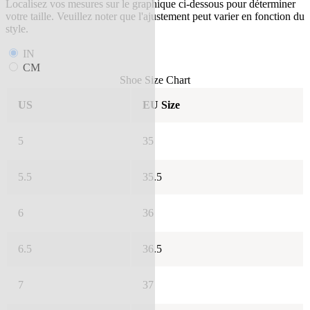
Localisez vos mesures sur le graphique ci-dessous pour déterminer
votre taille. Veuillez noter que l'ajustement peut varier en fonction du
style.
IN
CM
Shoe Size Chart
US
EU Size
5
35
5.5
35.5
6
36
6.5
36.5
7
37