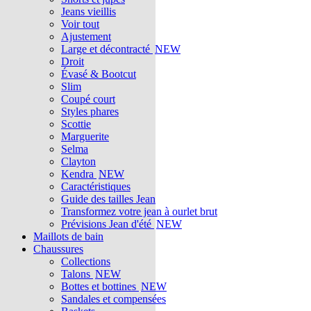
Jeans vieillis
Voir tout
Ajustement
Large et décontracté
NEW
Droit
Évasé & Bootcut
Slim
Coupé court
Styles phares
Scottie
Marguerite
Selma
Clayton
Kendra
NEW
Caractéristiques
Guide des tailles Jean
Transformez votre jean à ourlet brut
Prévisions Jean d'été
NEW
Maillots de bain
Chaussures
Collections
Talons
NEW
Bottes et bottines
NEW
Sandales et compensées