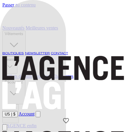
Passer au contenu
Nouveautés
Meilleures ventes
Vêtements
BOUTIQUES
NEWSLETTER
CONTACT
Jeans
Maillots de bain
Ceintures
Chaussures
Découvrez
Soldes
Account
US
|
$
L'AGENCE enfin