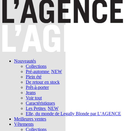
Nouveautés
Collections
Pré-automne
NEW
Plein été
De retour en stock
Prêt-à-porter
Jeans
Voir tout
Caractéristiques
Les Petites
NEW
Elle, du monde de Legally Blonde par L’AGENCE
Meilleures ventes
Vêtements
Collections