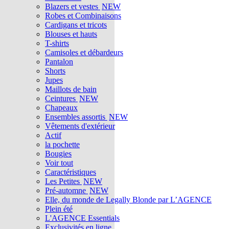
Blazers et vestes
NEW
Robes et Combinaisons
Cardigans et tricots
Blouses et hauts
T-shirts
Camisoles et débardeurs
Pantalon
Shorts
Jupes
Maillots de bain
Ceintures
NEW
Chapeaux
Ensembles assortis
NEW
Vêtements d'extérieur
Actif
la pochette
Bougies
Voir tout
Caractéristiques
Les Petites
NEW
Pré-automne
NEW
Elle, du monde de Legally Blonde par L’AGENCE
Plein été
L'AGENCE Essentials
Exclusivités en ligne