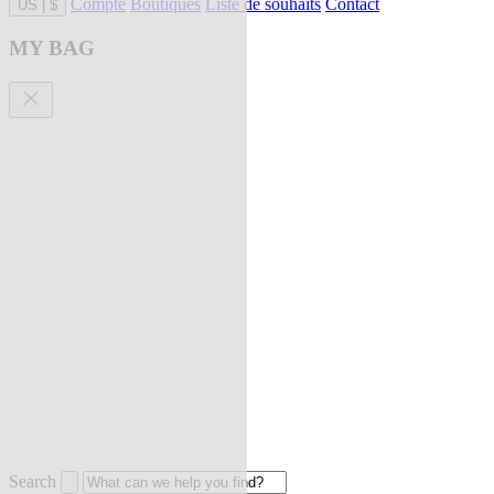
Compte
Boutiques
Liste de souhaits
Contact
US
|
$
MY BAG
Search