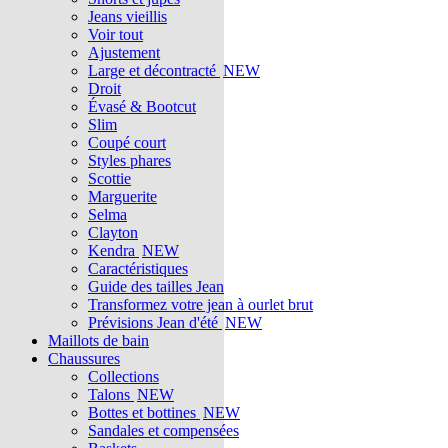
Jeans vieillis
Voir tout
Ajustement
Large et décontracté
NEW
Droit
Évasé & Bootcut
Slim
Coupé court
Styles phares
Scottie
Marguerite
Selma
Clayton
Kendra
NEW
Caractéristiques
Guide des tailles Jean
Transformez votre jean à ourlet brut
Prévisions Jean d'été
NEW
Maillots de bain
Chaussures
Collections
Talons
NEW
Bottes et bottines
NEW
Sandales et compensées