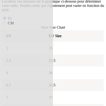
Localisez vos mesures sur le graphique ci-dessous pour déterminer
votre taille. Veuillez noter que l'ajustement peut varier en fonction du
style.
IN
CM
Shoe Size Chart
US
EU Size
5
35
5.5
35.5
6
36
6.5
36.5
7
37