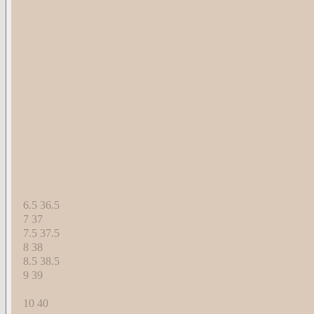
US
EU
Dark Denim
Size:
size:
Select A Size
Available Sizes
US
EU
6
36
6.5
36.5
7
37
7.5
37.5
8
38
8.5
38.5
9
39
9.5
39.5
10
40