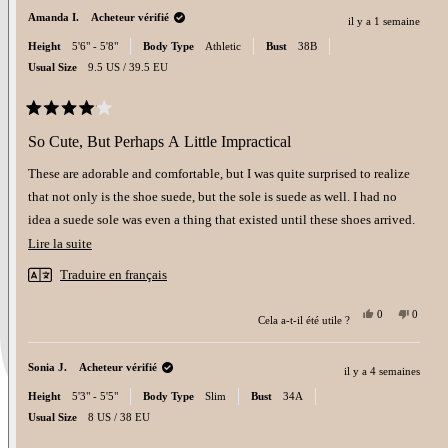
Amanda I.
Acheteur vérifié
il y a 1 semaine
Height
5'6" - 5'8"
Body Type
Athletic
Bust
38B
Usual Size
9.5 US / 39.5 EU
Noté
4
So Cute, But Perhaps A Little Impractical
sur
5
These are adorable and comfortable, but I was quite surprised to realize
étoiles
that not only is the shoe suede, but the sole is suede as well. I had no
idea a suede sole was even a thing that existed until these shoes arrived.
The sole protector was also peeling on arrival, so I couldn't keep it on
En
Lire la suite
long term without it looking a little trashy.
savoir
Traduire en français
plus
If your plan is to wear these anywhere other than on waxed dance floors,
sur
Oui,
Non,
you might want to consider getting them re-soled or buying sole
0
0
Cela a-t-il été utile ?
cet
personnes
cet
person
cet
protectors.
avis
ont
avis
ont
de
voté
de
voté
avis
Amanda
oui
Amand
non
I like to take public transit, so I'm planning to see a local cobbler about
Sonia J.
Acheteur vérifié
il y a 4 semaines
I.
I.
était
n'était
getting a more durable sole installed. But, just wanted to highlight this
Height
5'3" - 5'5"
Body Type
Slim
Bust
34A
utile.
pas
utile.
so people are aware and can make decisions aligned with their lifestyles.
Usual Size
8 US / 38 EU
Also, on recommendation, I ordered a half size down from my normal