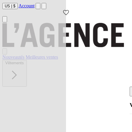
Account
US
|
$
Nouveautés
Meilleures ventes
Vêtements