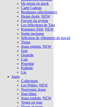
De retour en stock
Carte Cadeau
Boutiques sélectionnées
Heure dorée
NEW
Favoris du styliste
Les Sélections de Tara
Romance d'été
NEW
Sortie nocturne
Sélection de vêtements de travail
Tissus
Jeans enduits
NEW
Soie
Dentelle
Cuir
Popeline
Paillette
Lin
Jeans
Collections
Les Petites
NEW
Nouveaux Jeans
Jean blanc
Jeans enduits
NEW
Vestes en jean
Shorts et jupes