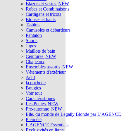
Blazers et vestes
NEW
Robes et Combinaisons
Cardigans et tricots
Blouses et hauts
T-shirts
Camisoles et débardeurs
Pantalon
Shorts
Jupes
Maillots de bain
Ceintures
NEW
Chapeaux
Ensembles assortis
NEW
Vêtements d'extérieur
Actif
la pochette
Bougies
Voir tout
Caractéristiques
Les Petites
NEW
Pré-automne
NEW
Elle, du monde de Legally Blonde par L’AGENCE
Plein été
L'AGENCE Essentials
Exclusivités en ligne