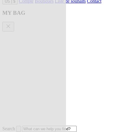
Compte
Boutiques
Liste de souhaits
Contact
US
|
$
MY BAG
Search