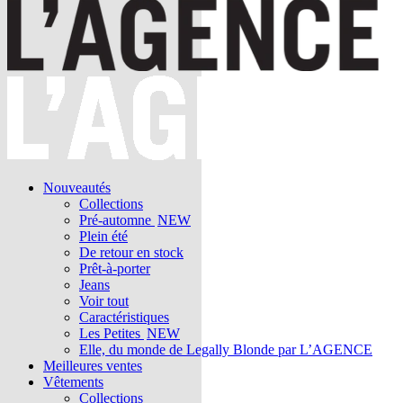
Nouveautés
Collections
Pré-automne
NEW
Plein été
De retour en stock
Prêt-à-porter
Jeans
Voir tout
Caractéristiques
Les Petites
NEW
Elle, du monde de Legally Blonde par L’AGENCE
Meilleures ventes
Vêtements
Collections