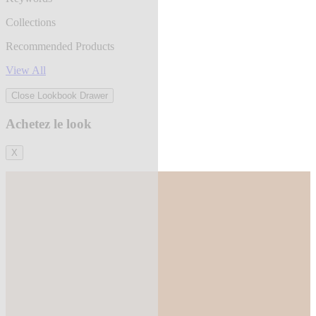
Collections
Recommended Products
View All
Close Lookbook Drawer
Achetez le look
X