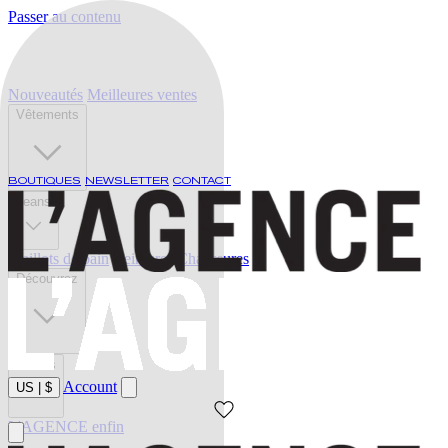
Passer au contenu
Nouveautés
Meilleures ventes
Vêtements
BOUTIQUES
NEWSLETTER
CONTACT
Jeans
Maillots de bain
Ceintures
Chaussures
Découvrez
Soldes
Account
US
|
$
L'AGENCE enfin