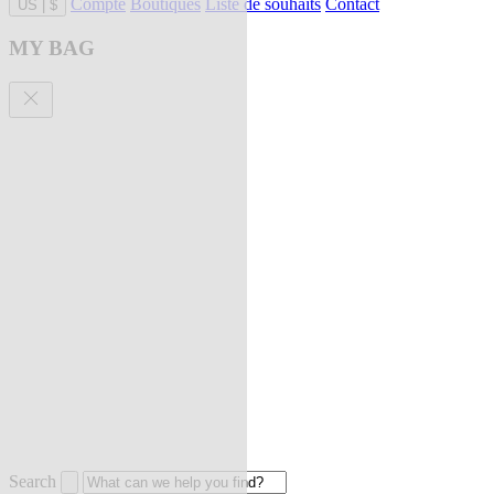
Compte
Boutiques
Liste de souhaits
Contact
US
|
$
MY BAG
Search