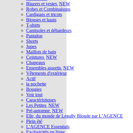
Blazers et vestes
NEW
Robes et Combinaisons
Cardigans et tricots
Blouses et hauts
T-shirts
Camisoles et débardeurs
Pantalon
Shorts
Jupes
Maillots de bain
Ceintures
NEW
Chapeaux
Ensembles assortis
NEW
Vêtements d'extérieur
Actif
la pochette
Bougies
Voir tout
Caractéristiques
Les Petites
NEW
Pré-automne
NEW
Elle, du monde de Legally Blonde par L’AGENCE
Plein été
L'AGENCE Essentials
Exclusivités en ligne