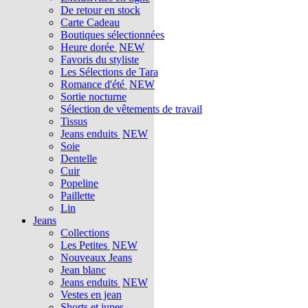
De retour en stock
Carte Cadeau
Boutiques sélectionnées
Heure dorée
NEW
Favoris du styliste
Les Sélections de Tara
Romance d'été
NEW
Sortie nocturne
Sélection de vêtements de travail
Tissus
Jeans enduits
NEW
Soie
Dentelle
Cuir
Popeline
Paillette
Lin
Jeans
Collections
Les Petites
NEW
Nouveaux Jeans
Jean blanc
Jeans enduits
NEW
Vestes en jean
Shorts et jupes