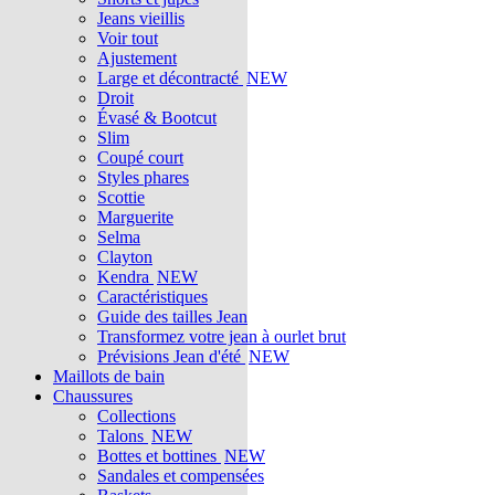
Jeans vieillis
Voir tout
Ajustement
Large et décontracté
NEW
Droit
Évasé & Bootcut
Slim
Coupé court
Styles phares
Scottie
Marguerite
Selma
Clayton
Kendra
NEW
Caractéristiques
Guide des tailles Jean
Transformez votre jean à ourlet brut
Prévisions Jean d'été
NEW
Maillots de bain
Chaussures
Collections
Talons
NEW
Bottes et bottines
NEW
Sandales et compensées