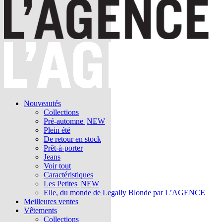
Nouveautés
Collections
Pré-automne
NEW
Plein été
De retour en stock
Prêt-à-porter
Jeans
Voir tout
Caractéristiques
Les Petites
NEW
Elle, du monde de Legally Blonde par L’AGENCE
Meilleures ventes
Vêtements
Collections