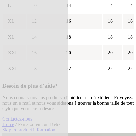
L
10
14
14
14
XL
12
16
16
16
XL
14
18
18
18
XXL
16
20
20
20
XXL
18
22
22
22
Besoin de plus d'aide?
Nous connaissons nos produits à l'intérieur et à l'extérieur. Envoyez-
nous un e-mail et nous vous aiderons à trouver la bonne taille de tout
style que votre cœur désire.
Contactez-nous
Home
/ Pantalon en cuir Ketra
Skip to product information