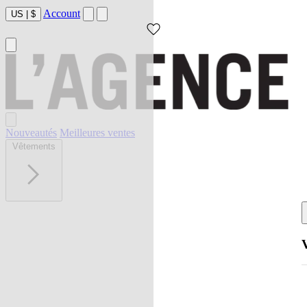
Account
US
|
$
Nouveautés
Meilleures ventes
Vêtements