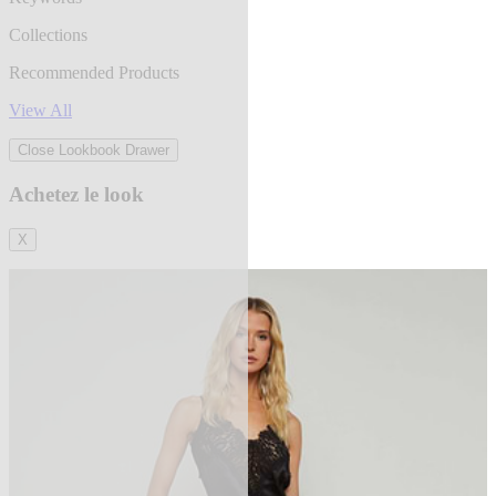
Collections
Recommended Products
View All
Close Lookbook Drawer
Achetez le look
X