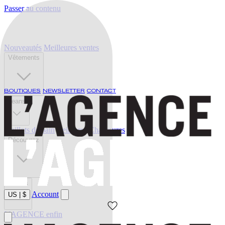
Passer au contenu
Nouveautés
Meilleures ventes
Vêtements
BOUTIQUES
NEWSLETTER
CONTACT
Jeans
Maillots de bain
Ceintures
Chaussures
Découvrez
Soldes
Account
US
|
$
L'AGENCE enfin