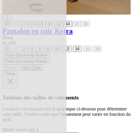
00
0
2
4
6
8
10
12
14
16
18
Pantalon en cuir Ketra
Black
$1,450
00
0
2
4
6
8
10
12
14
16
18
Close Quickshop Drawer
Close Quickshop Drawer
Details
Size Chart
Close
Tableau des tailles de vêtements
Localisez vos mesures sur le graphique ci-dessous pour déterminer
votre taille. Veuillez noter que l'ajustement peut varier en fonction du
style.
Model wears size 2.