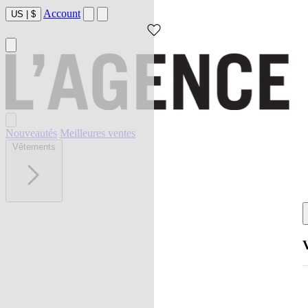
Account
US
|
$
Nouveautés
Meilleures ventes
Vêtements