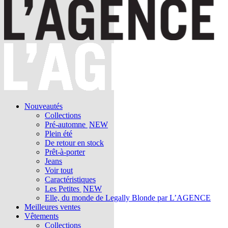
Nouveautés
Collections
Pré-automne
NEW
Plein été
De retour en stock
Prêt-à-porter
Jeans
Voir tout
Caractéristiques
Les Petites
NEW
Elle, du monde de Legally Blonde par L’AGENCE
Meilleures ventes
Vêtements
Collections