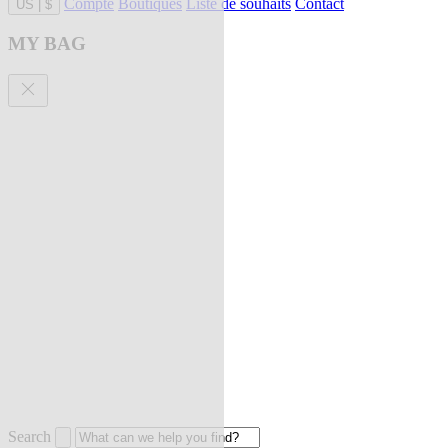
Compte
Boutiques
Liste de souhaits
Contact
US
|
$
MY BAG
Search