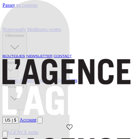
Passer au contenu
Nouveautés
Meilleures ventes
Vêtements
BOUTIQUES
NEWSLETTER
CONTACT
Jeans
Maillots de bain
Ceintures
Chaussures
Découvrez
Soldes
Account
US
|
$
L'AGENCE enfin