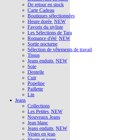
De retour en stock
Carte Cadeau
Boutiques sélectionnées
Heure dorée
NEW
Favoris du styliste
Les Sélections de Tara
Romance d'été
NEW
Sortie nocturne
Sélection de vêtements de travail
Tissus
Jeans enduits
NEW
Soie
Dentelle
Cuir
Popeline
Paillette
Lin
Jeans
Collections
Les Petites
NEW
Nouveaux Jeans
Jean blanc
Jeans enduits
NEW
Vestes en jean
Shorts et jupes