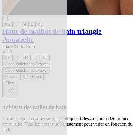
XS
S
M
L
XL
Haut de maillot de bain triangle
Annabelle
Black/Gold Coin
$195
XS
S
M
L
XL
Close Quickshop Drawer
Close Quickshop Drawer
Details
Size Chart
Close
Tableau des tailles de bain
Localisez vos mesures sur le graphique ci-dessous pour déterminer
votre taille. Veuillez noter que l'ajustement peut varier en fonction du
style.