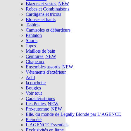
Blazers et vestes
NEW
Robes et Combinaisons
Cardigans et tricots
Blouses et hauts
T-shirts
Camisoles et débardeurs
Pantalon
Shorts
Jupes
Maillots de bain
Ceintures
NEW
Chapeaux
Ensembles assortis
NEW
Vêtements d'extérieur
Actif
la pochette
Bougies
Voir tout
Caractéristiques
Les Petites
NEW
Pré-automne
NEW
Elle, du monde de Legally Blonde par L’AGENCE
Plein été
L'AGENCE Essentials
Exclusivités en ligne