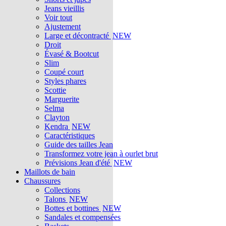
Jeans vieillis
Voir tout
Ajustement
Large et décontracté
NEW
Droit
Évasé & Bootcut
Slim
Coupé court
Styles phares
Scottie
Marguerite
Selma
Clayton
Kendra
NEW
Caractéristiques
Guide des tailles Jean
Transformez votre jean à ourlet brut
Prévisions Jean d'été
NEW
Maillots de bain
Chaussures
Collections
Talons
NEW
Bottes et bottines
NEW
Sandales et compensées