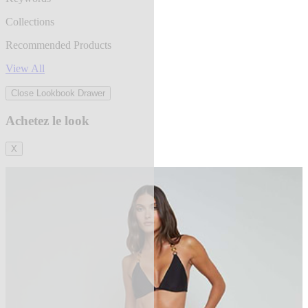
Collections
Recommended Products
View All
Close Lookbook Drawer
Achetez le look
X