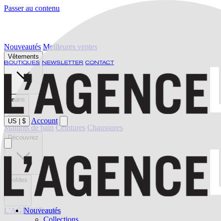
Passer au contenu
Nouveautés
Meilleures ventes
Vêtements
BOUTIQUES
NEWSLETTER
CONTACT
Jeans
Account
US
|
$
Maillots de bain
Ceintures
Chaussures
Découvrez
Soldes
L'AGENCE enfin
Nouveautés
Collections