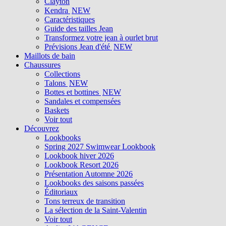
Clayton
Kendra
NEW
Caractéristiques
Guide des tailles Jean
Transformez votre jean à ourlet brut
Prévisions Jean d'été
NEW
Maillots de bain
Chaussures
Collections
Talons
NEW
Bottes et bottines
NEW
Sandales et compensées
Baskets
Voir tout
Découvrez
Lookbooks
Spring 2027 Swimwear Lookbook
Lookbook hiver 2026
Lookbook Resort 2026
Présentation Automne 2026
Lookbooks des saisons passées
Éditoriaux
Tons terreux de transition
La sélection de la Saint-Valentin
Voir tout