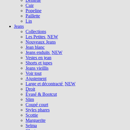
Dentelle
Cuir
Popeline
Paillette
Lin
Jeans
Collections
Les Petites
NEW
Nouveaux Jeans
Jean blanc
Jeans enduits
NEW
Vestes en jean
Shorts et jupes
Jeans vieillis
Voir tout
Ajustement
Large et décontracté
NEW
Droit
Évasé & Bootcut
Slim
Coupé court
Styles phares
Scottie
Marguerite
Selma