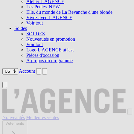
Atelier L'AGENCE
Les Petites
NEW
Elle, du monde de La Revanche d'une blonde
Vivez avec L'AGENCE
Voir tout
Soldes
SOLDES
Nouveautés en promotion
Voir tout
Logo L'AGENCE at last
Pièces d'occasion
À propos du programme
Account
US
|
$
Nouveautés
Meilleures ventes
Vêtements