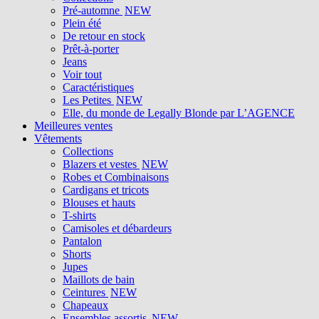
Pré-automne
NEW
Plein été
De retour en stock
Prêt-à-porter
Jeans
Voir tout
Caractéristiques
Les Petites
NEW
Elle, du monde de Legally Blonde par L’AGENCE
Meilleures ventes
Vêtements
Collections
Blazers et vestes
NEW
Robes et Combinaisons
Cardigans et tricots
Blouses et hauts
T-shirts
Camisoles et débardeurs
Pantalon
Shorts
Jupes
Maillots de bain
Ceintures
NEW
Chapeaux
Ensembles assortis
NEW