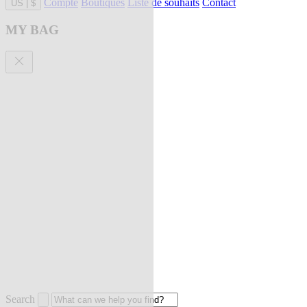
Compte
Boutiques
Liste de souhaits
Contact
US
|
$
MY BAG
Search