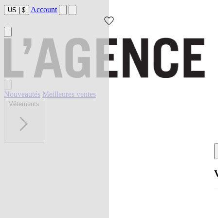
Account
US
|
$
Nouveautés
Meilleures ventes
Vêtements