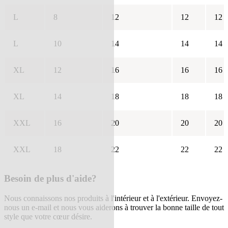
L
8
12
12
12
L
10
14
14
14
XL
12
16
16
16
XL
14
18
18
18
XXL
16
20
20
20
XXL
18
22
22
22
Besoin de plus d'aide?
Nous connaissons nos produits à l'intérieur et à l'extérieur. Envoyez-
nous un e-mail et nous vous aiderons à trouver la bonne taille de tout
style que votre cœur désire.