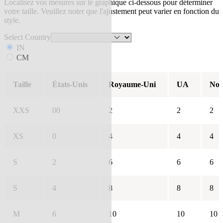
Localisez vos mesures sur le graphique ci-dessous pour déterminer
votre taille. Veuillez noter que l'ajustement peut varier en fonction du
style.
Select Country
IN
CM
Taille
États-Unis
Royaume-Uni
UA
Nou
XXS
00
2
2
2
XS
0
4
4
4
S
2
6
6
6
S
4
8
8
8
M
6
10
10
10