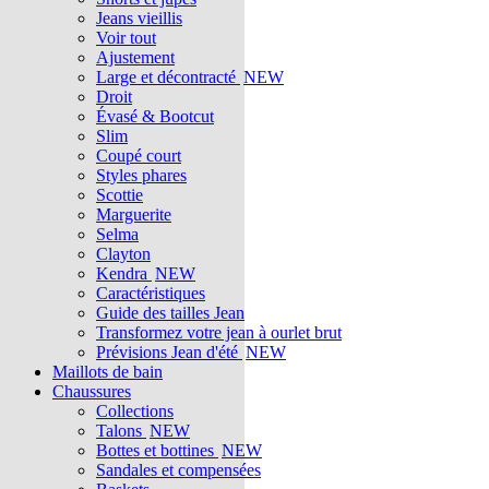
Jeans vieillis
Voir tout
Ajustement
Large et décontracté
NEW
Droit
Évasé & Bootcut
Slim
Coupé court
Styles phares
Scottie
Marguerite
Selma
Clayton
Kendra
NEW
Caractéristiques
Guide des tailles Jean
Transformez votre jean à ourlet brut
Prévisions Jean d'été
NEW
Maillots de bain
Chaussures
Collections
Talons
NEW
Bottes et bottines
NEW
Sandales et compensées