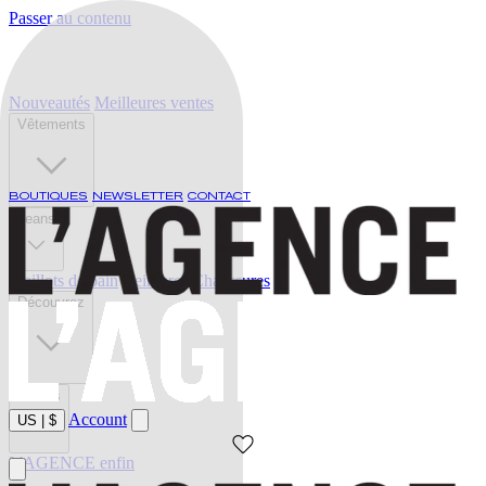
Passer au contenu
Nouveautés
Meilleures ventes
Vêtements
BOUTIQUES
NEWSLETTER
CONTACT
Jeans
Maillots de bain
Ceintures
Chaussures
Découvrez
Soldes
Account
US
|
$
L'AGENCE enfin