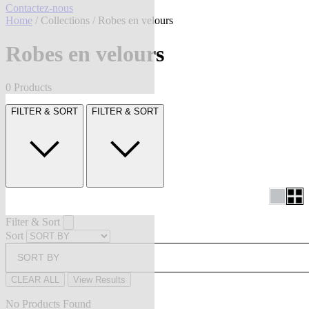
Contactez-nous
Home
/
Collections
/ Robes en velours
Robes en velours
0 Products
FILTER & SORT
FILTER & SORT
Filter & Sort
Sort
SORT BY
CLEAR ALL
View Results
No Products Found