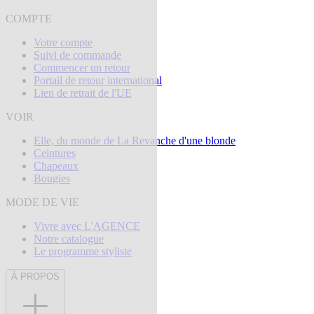
COMPTE
Votre compte
Suivi de commande
Commencer un retour
Portail de retour international
Lien de retrait de l'UE
VOIR
Elle, du monde de La Revanche d'une blonde
Ceintures
Chapeaux
Bougies
MODE DE VIE
Vivre avec L'AGENCE
Notre catalogue
Le programme styliste
À PROPOS