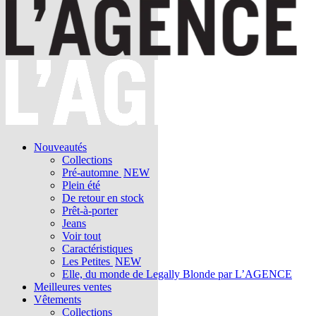
Nouveautés
Collections
Pré-automne
NEW
Plein été
De retour en stock
Prêt-à-porter
Jeans
Voir tout
Caractéristiques
Les Petites
NEW
Elle, du monde de Legally Blonde par L’AGENCE
Meilleures ventes
Vêtements
Collections