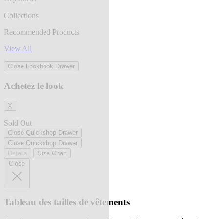
Collections
Recommended Products
View All
Close Lookbook Drawer
Achetez le look
X
Sold Out
Close Quickshop Drawer
Close Quickshop Drawer
Details
Size Chart
Close
Tableau des tailles de vêtements