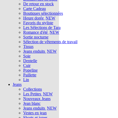
De retour en stock
Carte Cadeau
Boutiques sélectionnées
Heure dorée
NEW
Favoris du styliste
Les Sélections de Tara
Romance d'été
NEW
Sortie nocturne
Sélection de vêtements de travail
Tissus
Jeans enduits
NEW
Soie
Dentelle
Cuir
Popeline
Paillette
Lin
Jeans
Collections
Les Petites
NEW
Nouveaux Jeans
Jean blanc
Jeans enduits
NEW
Vestes en jean
Shorts et jupes