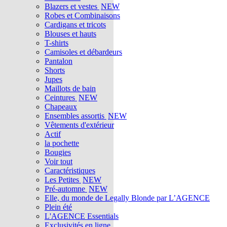
Blazers et vestes
NEW
Robes et Combinaisons
Cardigans et tricots
Blouses et hauts
T-shirts
Camisoles et débardeurs
Pantalon
Shorts
Jupes
Maillots de bain
Ceintures
NEW
Chapeaux
Ensembles assortis
NEW
Vêtements d'extérieur
Actif
la pochette
Bougies
Voir tout
Caractéristiques
Les Petites
NEW
Pré-automne
NEW
Elle, du monde de Legally Blonde par L’AGENCE
Plein été
L'AGENCE Essentials
Exclusivités en ligne