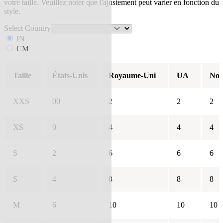
votre taille. Veuillez noter que l'ajustement peut varier en fonction du
style.
Select Country
IN
CM
Taille
États-Unis
Royaume-Uni
UA
Nou
XXS
00
2
2
2
XS
0
4
4
4
S
2
6
6
6
S
4
8
8
8
M
6
10
10
10