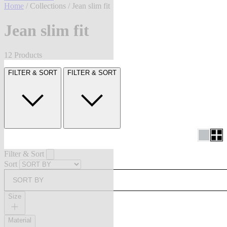
Home
/
Collections
/ Jean slim fit
Jean slim fit
12 Products
FILTER & SORT
FILTER & SORT
Filter & Sort
Sort
SORT BY
Size
Material