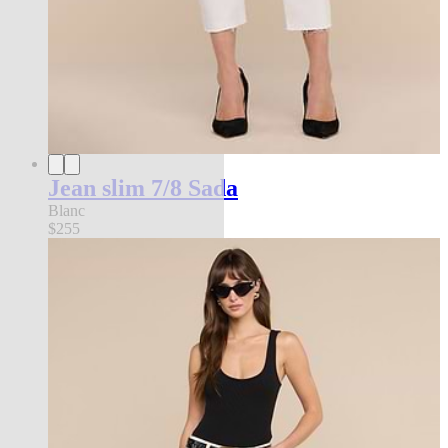
Jean slim 7/8 Sada
Blanc
$255