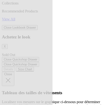
Collections
Recommended Products
View All
Close Lookbook Drawer
Achetez le look
X
Sold Out
Close Quickshop Drawer
Close Quickshop Drawer
Details
Size Chart
Close
Tableau des tailles de vêtements
Localisez vos mesures sur le graphique ci-dessous pour déterminer