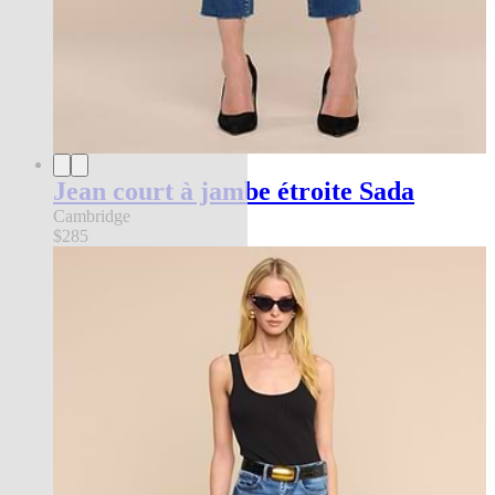
Jean court à jambe étroite Sada
Cambridge
$285