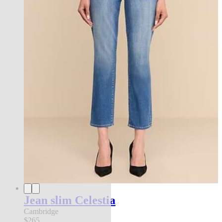
Jean slim Celestia
Cambridge
$265