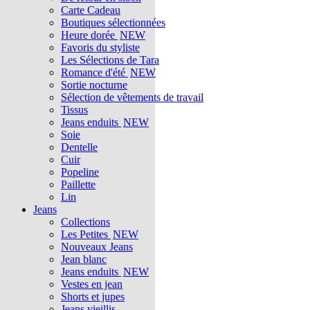
Carte Cadeau
Boutiques sélectionnées
Heure dorée
NEW
Favoris du styliste
Les Sélections de Tara
Romance d'été
NEW
Sortie nocturne
Sélection de vêtements de travail
Tissus
Jeans enduits
NEW
Soie
Dentelle
Cuir
Popeline
Paillette
Lin
Jeans
Collections
Les Petites
NEW
Nouveaux Jeans
Jean blanc
Jeans enduits
NEW
Vestes en jean
Shorts et jupes
Jeans vieillis