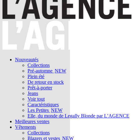
Nouveautés
Collections
Pré-automne
NEW
Plein été
De retour en stock
Prêt-à-porter
Jeans
Voir tout
Caractéristiques
Les Petites
NEW
Elle, du monde de Legally Blonde par L’AGENCE
Meilleures ventes
Vêtements
Collections
Blazers et vestes
NEW