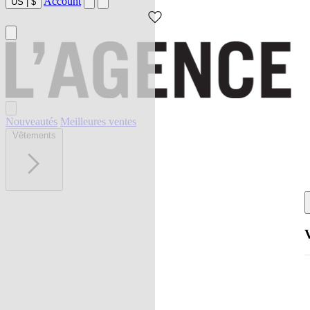
Account
US
|
$
Nouveautés
Meilleures ventes
Vêtements