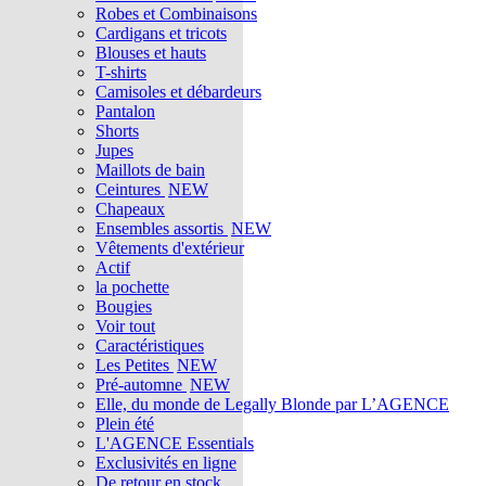
Robes et Combinaisons
Cardigans et tricots
Blouses et hauts
T-shirts
Camisoles et débardeurs
Pantalon
Shorts
Jupes
Maillots de bain
Ceintures
NEW
Chapeaux
Ensembles assortis
NEW
Vêtements d'extérieur
Actif
la pochette
Bougies
Voir tout
Caractéristiques
Les Petites
NEW
Pré-automne
NEW
Elle, du monde de Legally Blonde par L’AGENCE
Plein été
L'AGENCE Essentials
Exclusivités en ligne
De retour en stock