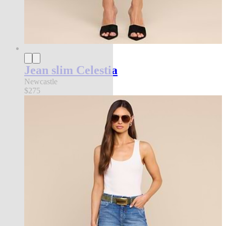
Jean slim Celestia
Newcastle
$275