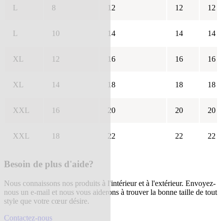
L
8
12
12
12
L
10
14
14
14
XL
12
16
16
16
XL
14
18
18
18
XXL
16
20
20
20
XXL
18
22
22
22
Besoin de plus d'aide?
Nous connaissons nos produits à l'intérieur et à l'extérieur. Envoyez-
nous un e-mail et nous vous aiderons à trouver la bonne taille de tout
style que votre cœur désire.
Contactez-nous