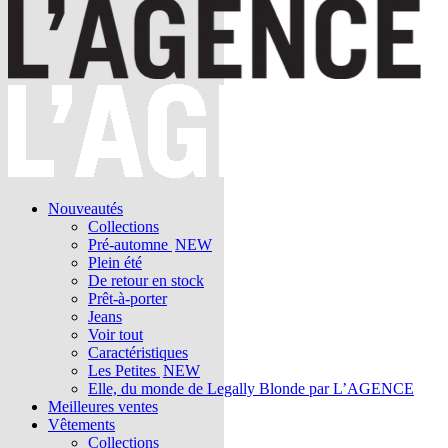
Nouveautés
Collections
Pré-automne
NEW
Plein été
De retour en stock
Prêt-à-porter
Jeans
Voir tout
Caractéristiques
Les Petites
NEW
Elle, du monde de Legally Blonde par L’AGENCE
Meilleures ventes
Vêtements
Collections