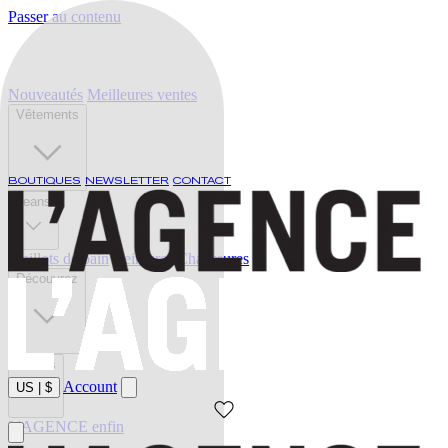
Passer au contenu
Nouveautés
Meilleures ventes
Vêtements
BOUTIQUES
NEWSLETTER
CONTACT
Jeans
Maillots de bain
Ceintures
Chaussures
Découvrez
Soldes
Account
US
|
$
L'AGENCE enfin