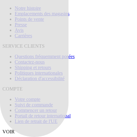
Notre histoire
Emplacements des magasins
Points de vente
Presse
Avis
Carrières
SERVICE CLIENTS
Questions fréquemment posées
Contactez-nous
Shipping et retours
Politiques internationales
Déclaration d'accessibilité
COMPTE
Votre compte
Suivi de commande
Commencer un retour
Portail de retour international
Lien de retrait de l'UE
VOIR