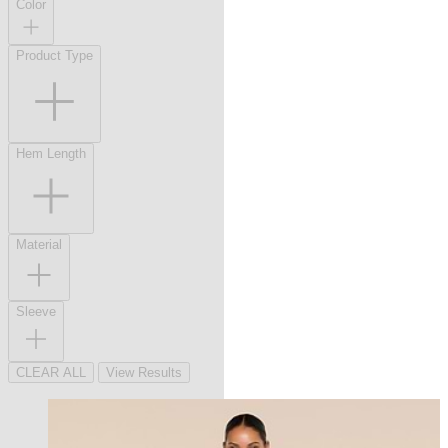
Color
Product Type
Hem Length
Material
Sleeve
CLEAR ALL
View Results