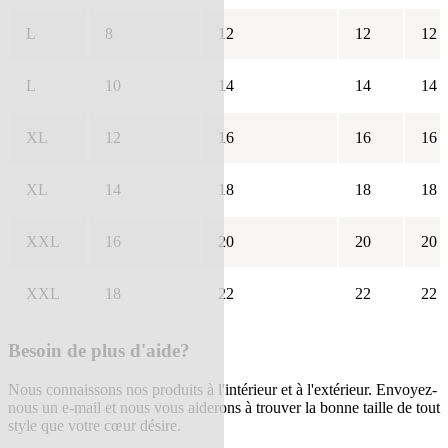
L
8
12
12
12
L
10
14
14
14
XL
12
16
16
16
XL
14
18
18
18
XXL
16
20
20
20
XXL
18
22
22
22
Besoin de plus d'aide?
Nous connaissons nos produits à l'intérieur et à l'extérieur. Envoyez-
nous un e-mail et nous vous aiderons à trouver la bonne taille de tout
style que votre cœur désire.