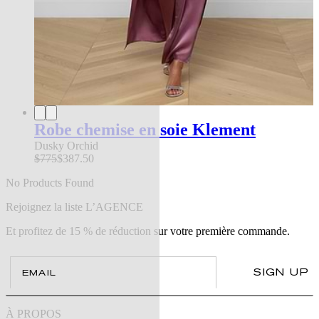
Robe chemise en soie Klement
Dusky Orchid
$775
$387.50
No Products Found
Rejoignez la liste L’AGENCE
Et profitez de 15 % de réduction sur votre première commande.
Email
SIGN UP
À PROPOS