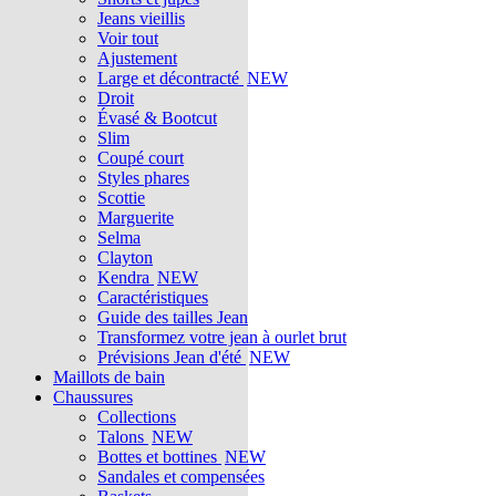
Jeans vieillis
Voir tout
Ajustement
Large et décontracté
NEW
Droit
Évasé & Bootcut
Slim
Coupé court
Styles phares
Scottie
Marguerite
Selma
Clayton
Kendra
NEW
Caractéristiques
Guide des tailles Jean
Transformez votre jean à ourlet brut
Prévisions Jean d'été
NEW
Maillots de bain
Chaussures
Collections
Talons
NEW
Bottes et bottines
NEW
Sandales et compensées