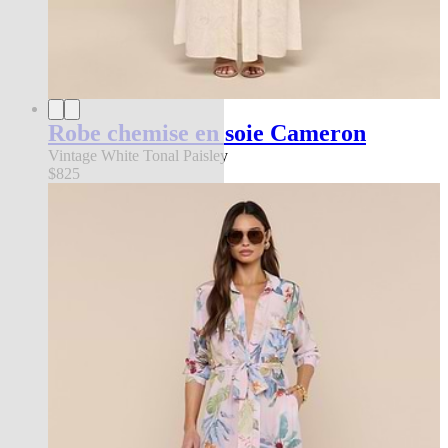
Robe chemise en soie Cameron
Vintage White Tonal Paisley
$825