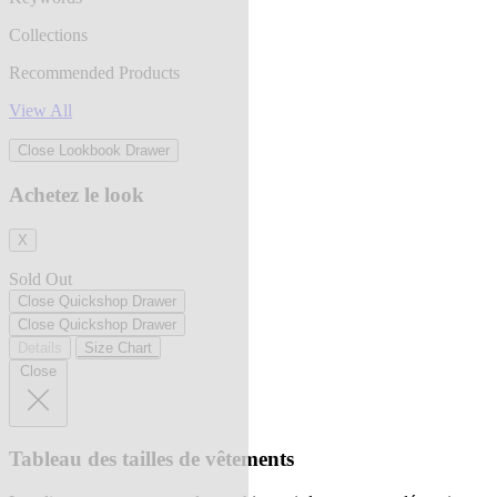
Collections
Recommended Products
View All
Close Lookbook Drawer
Achetez le look
X
Sold Out
Close Quickshop Drawer
Close Quickshop Drawer
Details
Size Chart
Close
Tableau des tailles de vêtements