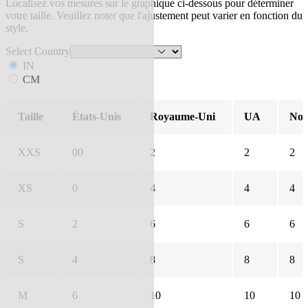
Localisez vos mesures sur le graphique ci-dessous pour déterminer
votre taille. Veuillez noter que l'ajustement peut varier en fonction du
style.
Select Country
IN
CM
Taille
États-Unis
Royaume-Uni
UA
Nou
XXS
00
2
2
2
XS
0
4
4
4
S
2
6
6
6
S
4
8
8
8
M
6
10
10
10