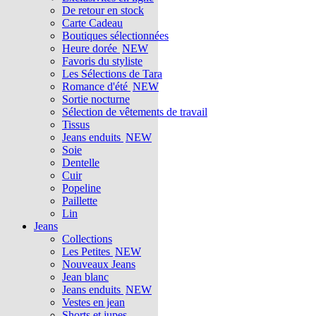
De retour en stock
Carte Cadeau
Boutiques sélectionnées
Heure dorée
NEW
Favoris du styliste
Les Sélections de Tara
Romance d'été
NEW
Sortie nocturne
Sélection de vêtements de travail
Tissus
Jeans enduits
NEW
Soie
Dentelle
Cuir
Popeline
Paillette
Lin
Jeans
Collections
Les Petites
NEW
Nouveaux Jeans
Jean blanc
Jeans enduits
NEW
Vestes en jean
Shorts et jupes