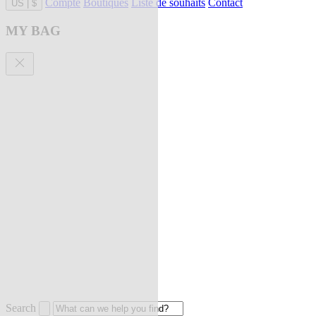
Compte
Boutiques
Liste de souhaits
Contact
US
|
$
MY BAG
Search