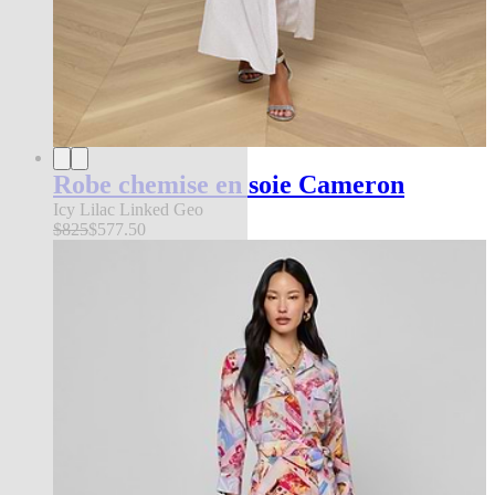
Robe chemise en soie Cameron
Icy Lilac Linked Geo
$825
$577.50