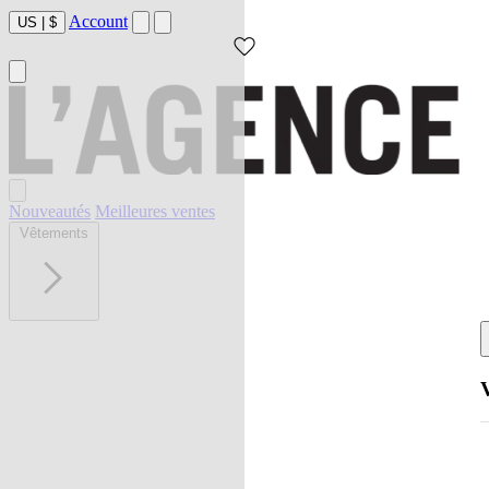
Account
US
|
$
Nouveautés
Meilleures ventes
Vêtements