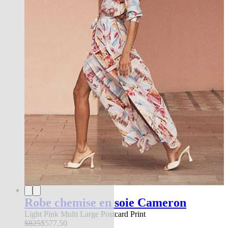
Robe chemise en soie Cameron
Light Pink Multi Large Postcard Print
$825
$577.50