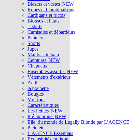
Blazers et vestes
NEW
Robes et Combinaisons
Cardigans et tricots
Blouses et hauts
T-shirts
Camisoles et débardeurs
Pantalon
Shorts
Jupes
Maillots de bain
Ceintures
NEW
Chapeaux
Ensembles assortis
NEW
Vêtements d'extérieur
Actif
la pochette
Bougies
Voir tout
Caractéristiques
Les Petites
NEW
Pré-automne
NEW
Elle, du monde de Legally Blonde par L’AGENCE
Plein été
L'AGENCE Essentials
Exclusivités en ligne