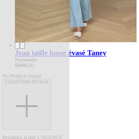
Jean taille basse évasé Taney
Normandie
$290
$203
No Products Found
COLLECTION DETAILS
Rejoignez la liste L’AGENCE