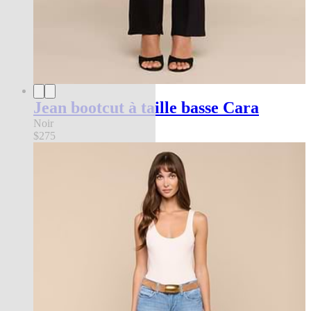
Jean bootcut à taille basse Cara
Noir
$275