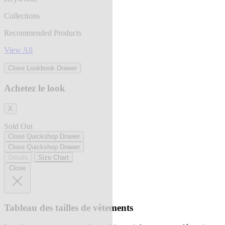
Collections
Recommended Products
View All
Close Lookbook Drawer
Achetez le look
X
Sold Out
Close Quickshop Drawer
Close Quickshop Drawer
Details
Size Chart
Close
Tableau des tailles de vêtements