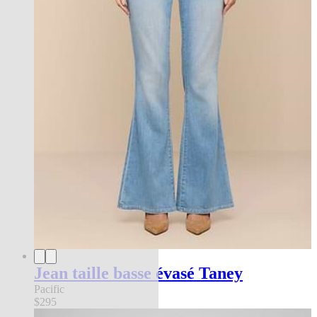
Jean taille basse évasé Taney
Pacific
$295