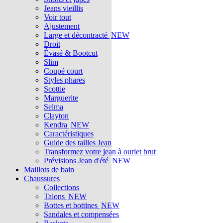
Jeans vieillis
Voir tout
Ajustement
Large et décontracté
NEW
Droit
Évasé & Bootcut
Slim
Coupé court
Styles phares
Scottie
Marguerite
Selma
Clayton
Kendra
NEW
Caractéristiques
Guide des tailles Jean
Transformez votre jean à ourlet brut
Prévisions Jean d'été
NEW
Maillots de bain
Chaussures
Collections
Talons
NEW
Bottes et bottines
NEW
Sandales et compensées