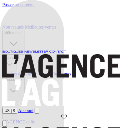
Passer au contenu
Nouveautés
Meilleures ventes
Vêtements
BOUTIQUES
NEWSLETTER
CONTACT
Jeans
Maillots de bain
Ceintures
Chaussures
Découvrez
Soldes
Account
US
|
$
L'AGENCE enfin