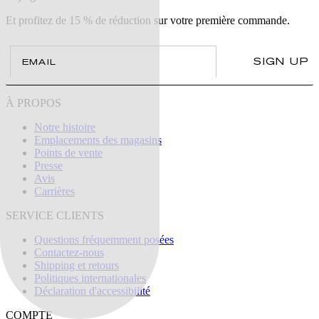
Et profitez de 15 % de réduction sur votre première commande.
Email
SIGN UP
À PROPOS
Notre histoire
Emplacements des magasins
Points de vente
Presse
Avis
Carrières
SERVICE CLIENTS
Questions fréquemment posées
Contactez-nous
Shipping et retours
Politiques internationales
Déclaration d'accessibilité
COMPTE