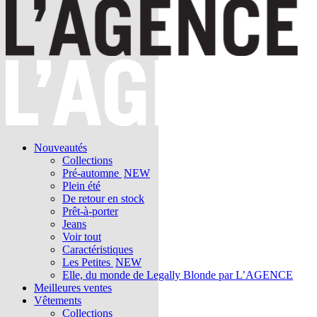
Nouveautés
Collections
Pré-automne
NEW
Plein été
De retour en stock
Prêt-à-porter
Jeans
Voir tout
Caractéristiques
Les Petites
NEW
Elle, du monde de Legally Blonde par L’AGENCE
Meilleures ventes
Vêtements
Collections