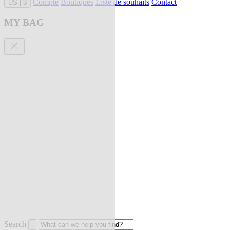
Compte
Boutiques
Liste de souhaits
Contact
US
|
$
MY BAG
Search