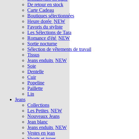
De retour en stock
Carte Cadeau
Boutiques sélectionnées
Heure dorée
NEW
Favoris du styliste
Les Sélections de Tara
Romance d'été
NEW
Sortie nocturne
Sélection de vêtements de travail
Tissus
Jeans enduits
NEW
Soie
Dentelle
Cuir
Popeline
Paillette
Lin
Jeans
Collections
Les Petites
NEW
Nouveaux Jeans
Jean blanc
Jeans enduits
NEW
Vestes en jean
Shorts et jupes