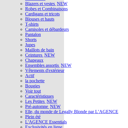
Blazers et vestes
NEW
Robes et Combinaisons
Cardigans et tricots
Blouses et hauts
T-shirts
Camisoles et débardeurs
Pantalon
Shorts
Jupes
Maillots de bain
Ceintures
NEW
Chapeaux
Ensembles assortis
NEW
Vêtements d'extérieur
Actif
la pochette
Bougies
Voir tout
Caractéristiques
Les Petites
NEW
Pré-automne
NEW
Elle, du monde de Legally Blonde par L’AGENCE
Plein été
L'AGENCE Essentials
Exclusivités en ligne