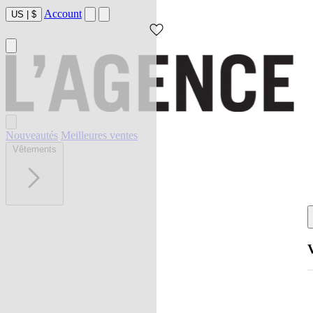
Account
US
|
$
Nouveautés
Meilleures ventes
Vêtements