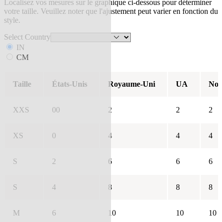
Localisez vos mesures sur le graphique ci-dessous pour déterminer
votre taille. Veuillez noter que l'ajustement peut varier en fonction du
style.
Select Country
IN
CM
Taille
États-Unis
Royaume-Uni
UA
Nou
XXS
00
2
2
2
XS
0
4
4
4
S
2
6
6
6
S
4
8
8
8
M
6
10
10
10