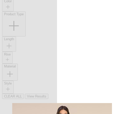
Color
Product Type
Length
Rise
Material
Style
CLEAR ALL
View Results