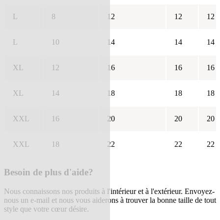
L
8
12
12
12
L
10
14
14
14
XL
12
16
16
16
XL
14
18
18
18
XXL
16
20
20
20
XXL
18
22
22
22
Besoin de plus d'aide?
Nous connaissons nos produits à l'intérieur et à l'extérieur. Envoyez-
nous un e-mail et nous vous aiderons à trouver la bonne taille de tout
style que votre cœur désire.