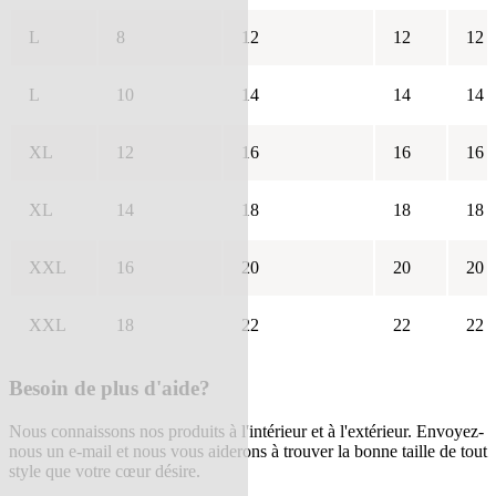
L
8
12
12
12
L
10
14
14
14
XL
12
16
16
16
XL
14
18
18
18
XXL
16
20
20
20
XXL
18
22
22
22
Besoin de plus d'aide?
Nous connaissons nos produits à l'intérieur et à l'extérieur. Envoyez-
nous un e-mail et nous vous aiderons à trouver la bonne taille de tout
style que votre cœur désire.