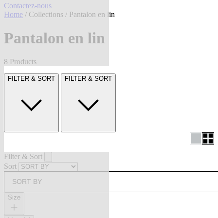
Contactez-nous
Home
/
Collections
/ Pantalon en lin
Pantalon en lin
8 Products
FILTER & SORT
FILTER & SORT
Filter & Sort
Sort
SORT BY
Size