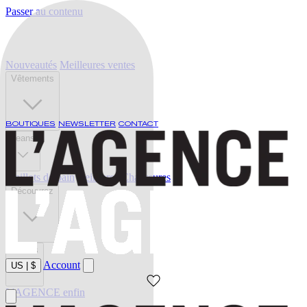
Passer au contenu
Nouveautés
Meilleures ventes
Vêtements
BOUTIQUES
NEWSLETTER
CONTACT
Jeans
Maillots de bain
Ceintures
Chaussures
Découvrez
Soldes
Account
US
|
$
L'AGENCE enfin