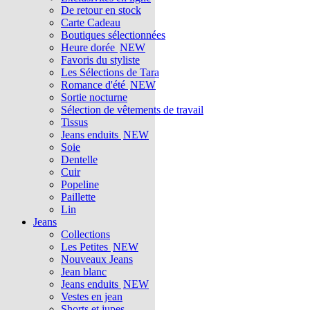
De retour en stock
Carte Cadeau
Boutiques sélectionnées
Heure dorée
NEW
Favoris du styliste
Les Sélections de Tara
Romance d'été
NEW
Sortie nocturne
Sélection de vêtements de travail
Tissus
Jeans enduits
NEW
Soie
Dentelle
Cuir
Popeline
Paillette
Lin
Jeans
Collections
Les Petites
NEW
Nouveaux Jeans
Jean blanc
Jeans enduits
NEW
Vestes en jean
Shorts et jupes