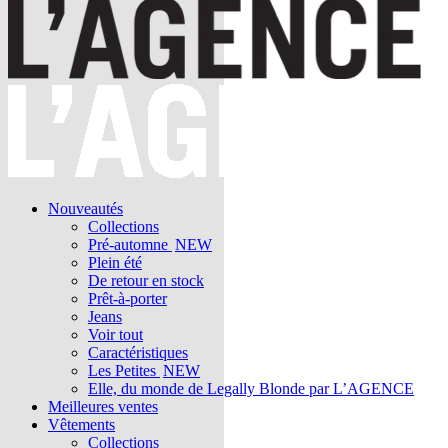
Nouveautés
Collections
Pré-automne
NEW
Plein été
De retour en stock
Prêt-à-porter
Jeans
Voir tout
Caractéristiques
Les Petites
NEW
Elle, du monde de Legally Blonde par L’AGENCE
Meilleures ventes
Vêtements
Collections