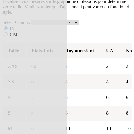
Localisez vos mesures sur le graphique ci-dessous pour déterminer
votre taille. Veuillez noter que l'ajustement peut varier en fonction du
style.
Select Country
IN
CM
Taille
États-Unis
Royaume-Uni
UA
Nou
XXS
00
2
2
2
XS
0
4
4
4
S
2
6
6
6
S
4
8
8
8
M
6
10
10
10