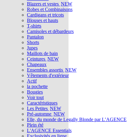
Blazers et vestes
NEW
Robes et Combinaisons
Cardigans et tricots
Blouses et hauts
T-shirts
Camisoles et débardeurs
Pantalon
Shorts
Jupes
Maillots de bain
Ceintures
NEW
Chapeaux
Ensembles assortis
NEW
Vêtements d'extérieur
Actif
la pochette
Bougies
Voir tout
Caractéristiques
Les Petites
NEW
Pré-automne
NEW
Elle, du monde de Legally Blonde par L’AGENCE
Plein été
L'AGENCE Essentials
Exclusivités en ligne