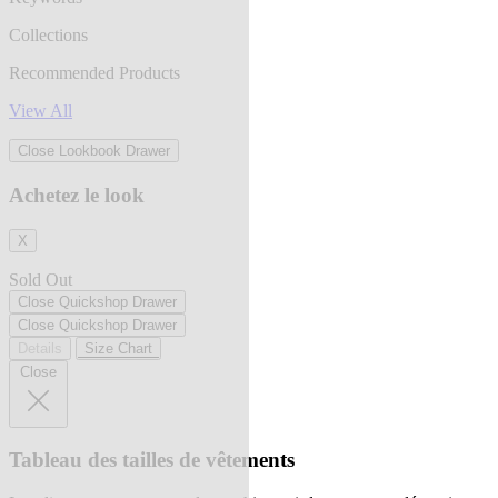
Collections
Recommended Products
View All
Close Lookbook Drawer
Achetez le look
X
Sold Out
Close Quickshop Drawer
Close Quickshop Drawer
Details
Size Chart
Close
Tableau des tailles de vêtements