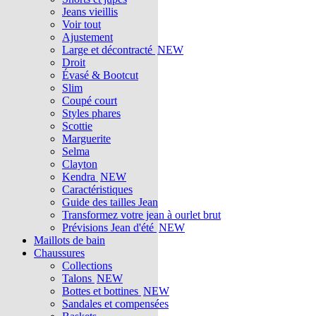
Jeans vieillis
Voir tout
Ajustement
Large et décontracté
NEW
Droit
Évasé & Bootcut
Slim
Coupé court
Styles phares
Scottie
Marguerite
Selma
Clayton
Kendra
NEW
Caractéristiques
Guide des tailles Jean
Transformez votre jean à ourlet brut
Prévisions Jean d'été
NEW
Maillots de bain
Chaussures
Collections
Talons
NEW
Bottes et bottines
NEW
Sandales et compensées