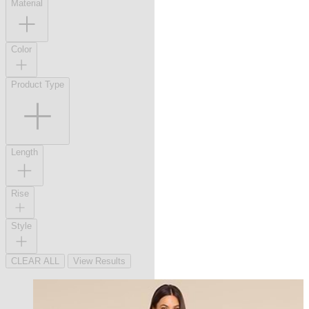
Material
Color
Product Type
Length
Rise
Style
CLEAR ALL
View Results