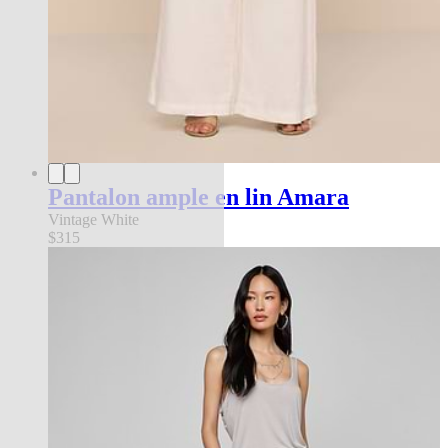
Pantalon ample en lin Amara
Vintage White
$315