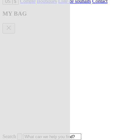
Compte
Boutiques
Liste de souhaits
Contact
US
|
$
MY BAG
Search