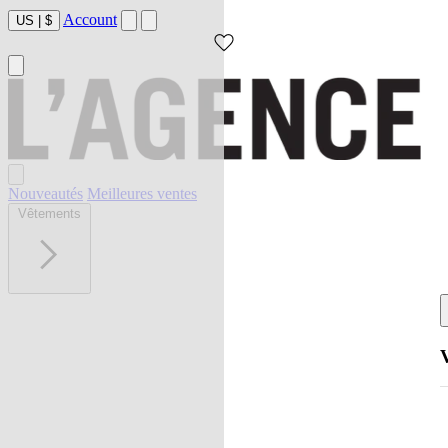
Account
US
|
$
Nouveautés
Meilleures ventes
Vêtements