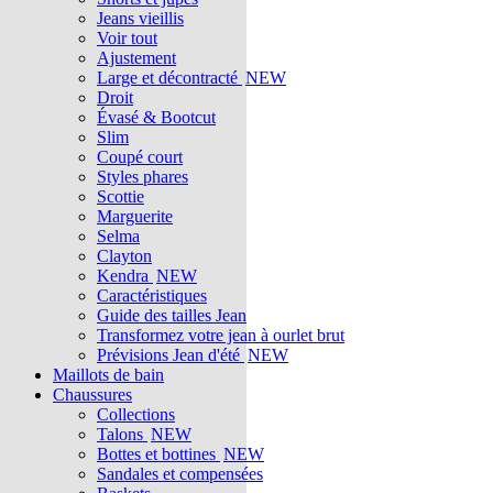
Jeans vieillis
Voir tout
Ajustement
Large et décontracté
NEW
Droit
Évasé & Bootcut
Slim
Coupé court
Styles phares
Scottie
Marguerite
Selma
Clayton
Kendra
NEW
Caractéristiques
Guide des tailles Jean
Transformez votre jean à ourlet brut
Prévisions Jean d'été
NEW
Maillots de bain
Chaussures
Collections
Talons
NEW
Bottes et bottines
NEW
Sandales et compensées