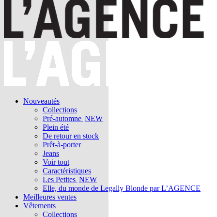
Nouveautés
Collections
Pré-automne
NEW
Plein été
De retour en stock
Prêt-à-porter
Jeans
Voir tout
Caractéristiques
Les Petites
NEW
Elle, du monde de Legally Blonde par L’AGENCE
Meilleures ventes
Vêtements
Collections