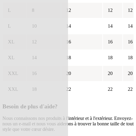
L
8
12
12
12
L
10
14
14
14
XL
12
16
16
16
XL
14
18
18
18
XXL
16
20
20
20
XXL
18
22
22
22
Besoin de plus d'aide?
Nous connaissons nos produits à l'intérieur et à l'extérieur. Envoyez-
nous un e-mail et nous vous aiderons à trouver la bonne taille de tout
style que votre cœur désire.