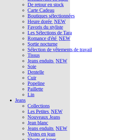
De retour en stock
Carte Cadeau
Boutiques sélectionnées
Heure dorée
NEW
Favoris du styliste
Les Sélections de Tara
Romance d'été
NEW
Sortie nocturne
Sélection de vêtements de travail
Tissus
Jeans enduits
NEW
Soie
Dentelle
Cuir
Popeline
Paillette
Lin
Jeans
Collections
Les Petites
NEW
Nouveaux Jeans
Jean blanc
Jeans enduits
NEW
Vestes en jean
Shorts et jupes