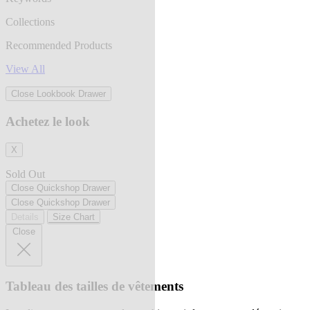
Collections
Recommended Products
View All
Close Lookbook Drawer
Achetez le look
X
Sold Out
Close Quickshop Drawer
Close Quickshop Drawer
Details
Size Chart
Close
Tableau des tailles de vêtements