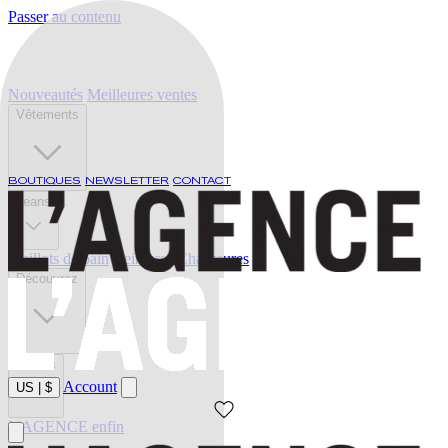
Passer au contenu
Nouveautés
Meilleures ventes
Vêtements
BOUTIQUES
NEWSLETTER
CONTACT
Jeans
Maillots de bain
Ceintures
Chaussures
Découvrez
Soldes
Account
US
|
$
L'AGENCE enfin