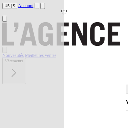
Account
US
|
$
Nouveautés
Meilleures ventes
Vêtements