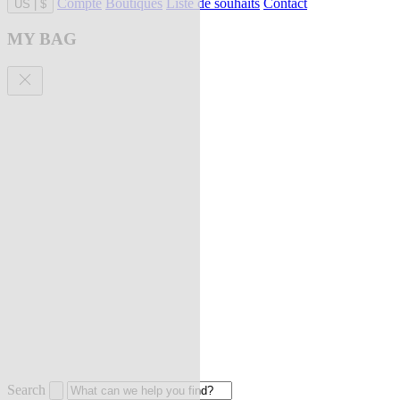
Compte
Boutiques
Liste de souhaits
Contact
US
|
$
MY BAG
Search