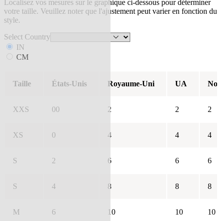
Localisez vos mesures sur le graphique ci-dessous pour déterminer
votre taille. Veuillez noter que l'ajustement peut varier en fonction du
style.
Select Country
IN
CM
Taille
États-Unis
Royaume-Uni
UA
Nou
XXS
00
2
2
2
XS
0
4
4
4
S
2
6
6
6
S
4
8
8
8
M
6
10
10
10