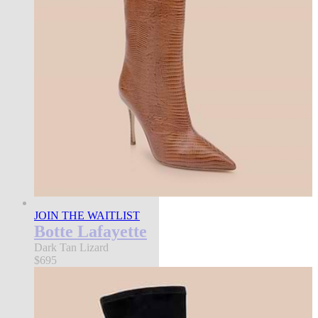
JOIN THE WAITLIST
Botte Lafayette
Dark Tan Lizard
$695