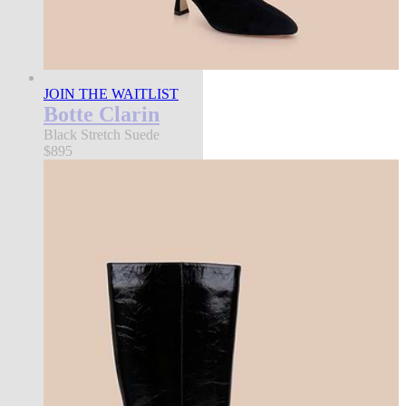
JOIN THE WAITLIST
Botte Clarin
Black Stretch Suede
$895
coming soon