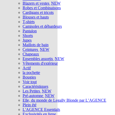
Blazers et vestes
NEW
Robes et Combinaisons
Cardigans et tricots
Blouses et hauts
T-shirts
Camisoles et débardeurs
Pantalon
Shorts
Jupes
Maillots de bain
Ceintures
NEW
Chapeaux
Ensembles assortis
NEW
Vêtements d'extérieur
Actif
la pochette
Bougies
Voir tout
Caractéristiques
Les Petites
NEW
Pré-automne
NEW
Elle, du monde de Legally Blonde par L’AGENCE
Plein été
L'AGENCE Essentials
Exclusivités en ligne