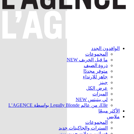
الوافدون الجدد
المجموعات
ما قبل الخريف
NEW
ذروة الصيف
متوفر مجددًا
جاهز للارتداء
جينز
عرض الكل
الميزات
لي بيتيتس
NEW
Elle، من عالم Legally Blonde بواسطة L’AGENCE
الأكثر مبيعًا
ملابس
المجموعات
السترات والجاكيتات
جديد
فساتين وبدلات جمبسوت