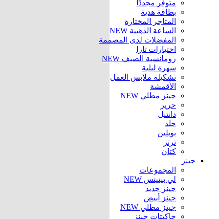
متوفر مجددًا
بطاقة هدية
المتاجر المختارة
الساعة الذهبية
NEW
المفضلات لدى المصممة
اختيارات تارا
رومانسية الصيف
NEW
سهرة ليلية
تشكيلة ملابس العمل
الأقمشة
جينز مطلي
NEW
حرير
دانتيل
جلد
بوبلين
ترتر
كتان
جينز
المجموعات
لي بيتيتس
NEW
جينز جديد
جينز أبيض
جينز مطلي
NEW
جاكيتات جينز