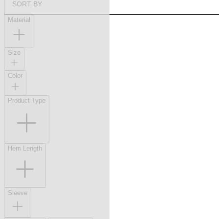
SORT BY
Material
Size
Color
Product Type
Hem Length
Sleeve