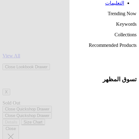
التعليمات
Trending Now
Keywords
Collections
Recommended Products
View All
Close Lookbook Drawer
تسوق المظهر
X
Sold Out
Close Quickshop Drawer
Close Quickshop Drawer
Details
Size Chart
Close