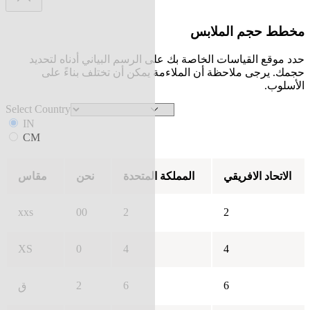
مخطط حجم الملابس
حدد موقع القياسات الخاصة بك على الرسم البياني أدناه لتحديد
حجمك. يرجى ملاحظة أن الملاءمة يمكن أن تختلف بناءً على
الأسلوب.
Select Country
IN
CM
الاتحاد الافريقي
المملكة المتحدة
نحن
مقاس
xxs
00
2
2
XS
0
4
4
2
6
6
ق