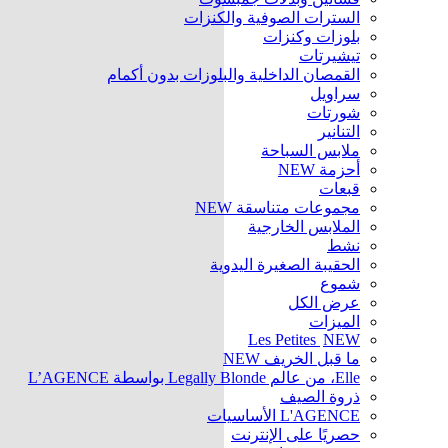
السترات الصوفية والكنزات
بلوزات وكنزات
تيشيرتات
القمصان الداخلية والبلوزات بدون أكمام
سراويل
شورتات
التنانير
ملابس السباحة
أحزمة
NEW
قبعات
مجموعات متناسقة
NEW
الملابس الخارجية
نشط
الحقيبة الصغيرة اليدوية
شموع
عرض الكل
الميزات
Les Petites
NEW
ما قبل الخريف
NEW
Elle، من عالم Legally Blonde بواسطة L’AGENCE
ذروة الصيف
L'AGENCE الأساسيات
حصريًا على الإنترنت