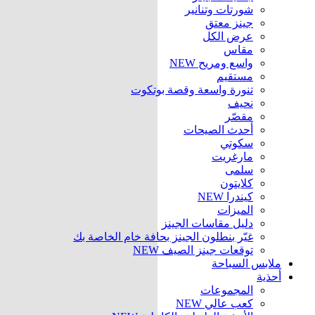
شورتات وتنانير
جينز معتق
عرض الكل
مقاس
واسع ومريح
NEW
مستقيم
تنورة واسعة وقصة بوتكوت
نحيف
مقصّر
أحدث الصيحات
سكوتي
مارغريت
سلمى
كلايتون
كيندرا
NEW
الميزات
دليل مقاسات الجينز
غيّر بنطلون الجينز بحافة خام الخاصة بك
توقعات جينز الصيف
NEW
ملابس السباحة
أحذية
المجموعات
كعب عالي
NEW