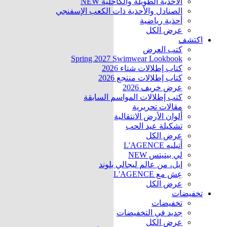
الأحذية الطويلة والكاحلية
NEW
الصنادل والأحذية ذات الكعب الإسفنجي
أحذية رياضية
عرض الكل
اكتشف
كتب العرض
Spring 2027 Swimwear Lookbook
كتاب إطلالات شتاء 2026
كتاب إطلالات منتجع 2026
عرض خريف 2026
كتب إطلالات المواسم السابقة
مقالات تحريرية
ألوان الأرض الانتقالية
تشكيلة عيد الحب
عرض الكل
أتيليه L'AGENCE
لي بيتيتس
NEW
إيل، من عالم ليجالي بلوند
عِش مع L'AGENCE
عرض الكل
تخفيضات
تخفيضات
جديد في التخفيضات
عرض الكل