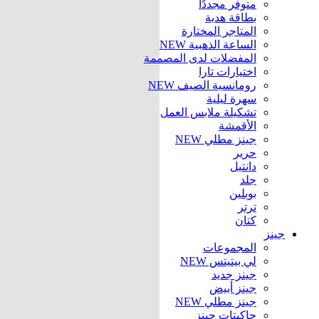
متوفر مجددًا
بطاقة هدية
المتاجر المختارة
الساعة الذهبية
NEW
المفضلات لدى المصممة
اختيارات تارا
رومانسية الصيف
NEW
سهرة ليلية
تشكيلة ملابس العمل
الأقمشة
جينز مطلي
NEW
حرير
دانتيل
جلد
بوبلين
ترتر
كتان
جينز
المجموعات
لي بيتيتس
NEW
جينز جديد
جينز أبيض
جينز مطلي
NEW
جاكيتات جينز