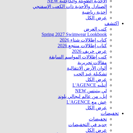
الأحذية الطويلة والكاحلية
NEW
الصنادل والأحذية ذات الكعب الإسفنجي
أحذية رياضية
عرض الكل
اكتشف
كتب العرض
Spring 2027 Swimwear Lookbook
كتاب إطلالات شتاء 2026
كتاب إطلالات منتجع 2026
عرض خريف 2026
كتب إطلالات المواسم السابقة
مقالات تحريرية
ألوان الأرض الانتقالية
تشكيلة عيد الحب
عرض الكل
أتيليه L'AGENCE
لي بيتيتس
NEW
إيل، من عالم ليجالي بلوند
عِش مع L'AGENCE
عرض الكل
تخفيضات
تخفيضات
جديد في التخفيضات
عرض الكل