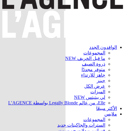
الوافدون الجدد
المجموعات
ما قبل الخريف
NEW
ذروة الصيف
متوفر مجددًا
جاهز للارتداء
جينز
عرض الكل
الميزات
لي بيتيتس
NEW
Elle، من عالم Legally Blonde بواسطة L’AGENCE
الأكثر مبيعًا
ملابس
المجموعات
السترات والجاكيتات
جديد
فساتين وبدلات جمبسوت