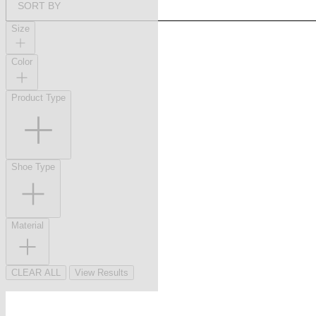
SORT BY
Size
Color
Product Type
Shoe Type
Material
CLEAR ALL
View Results