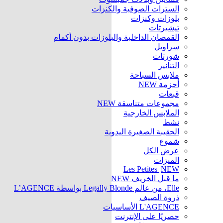
السترات الصوفية والكنزات
بلوزات وكنزات
تيشيرتات
القمصان الداخلية والبلوزات بدون أكمام
سراويل
شورتات
التنانير
ملابس السباحة
أحزمة
NEW
قبعات
مجموعات متناسقة
NEW
الملابس الخارجية
نشط
الحقيبة الصغيرة اليدوية
شموع
عرض الكل
الميزات
Les Petites
NEW
ما قبل الخريف
NEW
Elle، من عالم Legally Blonde بواسطة L’AGENCE
ذروة الصيف
L'AGENCE الأساسيات
حصريًا على الإنترنت