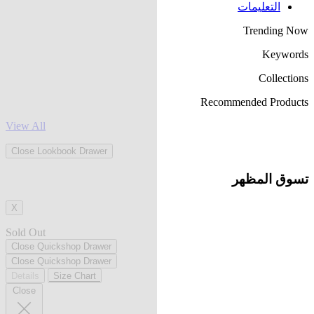
التعليمات
Trending Now
Keywords
Collections
Recommended Products
View All
Close Lookbook Drawer
تسوق المظهر
X
Sold Out
Close Quickshop Drawer
Close Quickshop Drawer
Details
Size Chart
Close