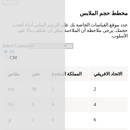
مخطط حجم الملابس
حدد موقع القياسات الخاصة بك على الرسم البياني أدناه لتحديد
حجمك. يرجى ملاحظة أن الملاءمة يمكن أن تختلف بناءً على
الأسلوب.
Select Country
IN
CM
الاتحاد الافريقي
المملكة المتحدة
نحن
مقاس
xxs
00
2
2
XS
0
4
4
2
6
6
ق