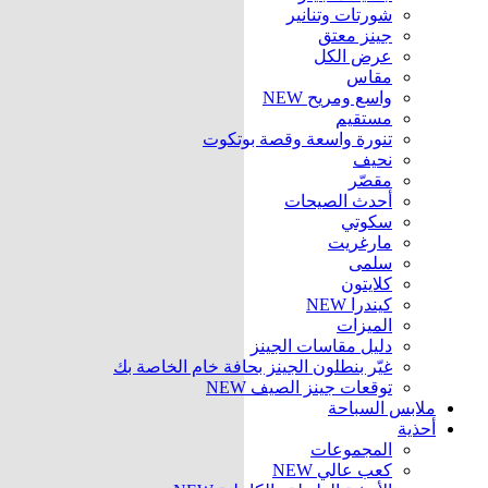
شورتات وتنانير
جينز معتق
عرض الكل
مقاس
واسع ومريح
NEW
مستقيم
تنورة واسعة وقصة بوتكوت
نحيف
مقصّر
أحدث الصيحات
سكوتي
مارغريت
سلمى
كلايتون
كيندرا
NEW
الميزات
دليل مقاسات الجينز
غيّر بنطلون الجينز بحافة خام الخاصة بك
توقعات جينز الصيف
NEW
ملابس السباحة
أحذية
المجموعات
كعب عالي
NEW