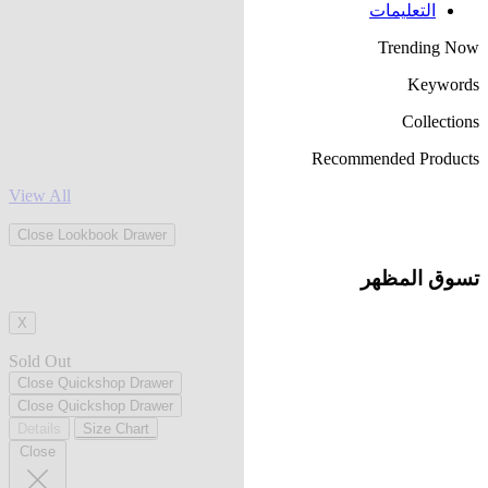
التعليمات
Trending Now
Keywords
Collections
Recommended Products
View All
Close Lookbook Drawer
تسوق المظهر
X
Sold Out
Close Quickshop Drawer
Close Quickshop Drawer
Details
Size Chart
Close