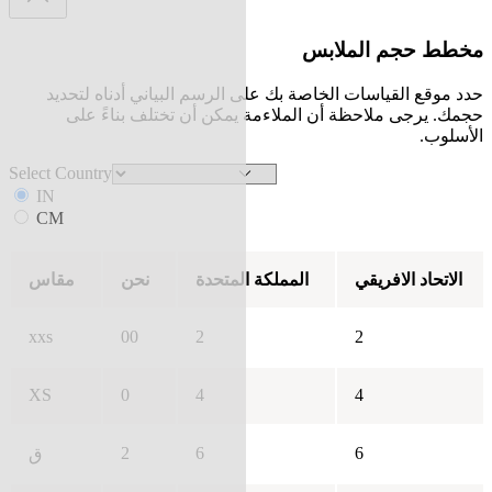
مخطط حجم الملابس
حدد موقع القياسات الخاصة بك على الرسم البياني أدناه لتحديد
حجمك. يرجى ملاحظة أن الملاءمة يمكن أن تختلف بناءً على
الأسلوب.
Select Country
IN
CM
الاتحاد الافريقي
المملكة المتحدة
نحن
مقاس
xxs
00
2
2
XS
0
4
4
2
6
6
ق