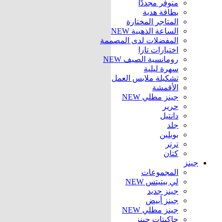
متوفر مجددًا
بطاقة هدية
المتاجر المختارة
الساعة الذهبية
NEW
المفضلات لدى المصممة
اختيارات تارا
رومانسية الصيف
NEW
سهرة ليلية
تشكيلة ملابس العمل
الأقمشة
جينز مطلي
NEW
حرير
دانتيل
جلد
بوبلين
ترتر
كتان
جينز
المجموعات
لي بيتيتس
NEW
جينز جديد
جينز أبيض
جينز مطلي
NEW
جاكيتات جينز