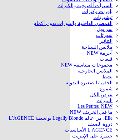
السترات الصوفية والكنزات
بلوزات وكنزات
تيشيرتات
القمصان الداخلية والبلوزات بدون أكمام
سراويل
شورتات
التنانير
ملابس السباحة
أحزمة
NEW
قبعات
مجموعات متناسقة
NEW
الملابس الخارجية
نشط
الحقيبة الصغيرة اليدوية
شموع
عرض الكل
الميزات
Les Petites
NEW
ما قبل الخريف
NEW
Elle، من عالم Legally Blonde بواسطة L’AGENCE
ذروة الصيف
L'AGENCE الأساسيات
حصريًا على الإنترنت