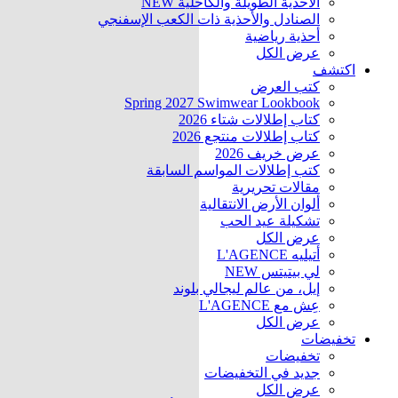
الأحذية الطويلة والكاحلية
NEW
الصنادل والأحذية ذات الكعب الإسفنجي
أحذية رياضية
عرض الكل
اكتشف
كتب العرض
Spring 2027 Swimwear Lookbook
كتاب إطلالات شتاء 2026
كتاب إطلالات منتجع 2026
عرض خريف 2026
كتب إطلالات المواسم السابقة
مقالات تحريرية
ألوان الأرض الانتقالية
تشكيلة عيد الحب
عرض الكل
أتيليه L'AGENCE
لي بيتيتس
NEW
إيل، من عالم ليجالي بلوند
عِش مع L'AGENCE
عرض الكل
تخفيضات
تخفيضات
جديد في التخفيضات
عرض الكل