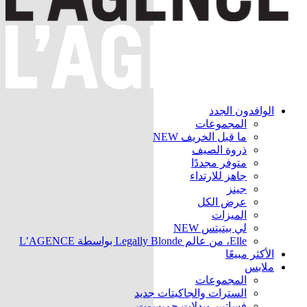
الوافدون الجدد
المجموعات
ما قبل الخريف
NEW
ذروة الصيف
متوفر مجددًا
جاهز للارتداء
جينز
عرض الكل
الميزات
لي بيتيتس
NEW
Elle، من عالم Legally Blonde بواسطة L’AGENCE
الأكثر مبيعًا
ملابس
المجموعات
السترات والجاكيتات
جديد
فساتين وبدلات جمبسوت