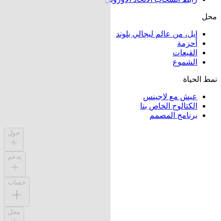
محل
إيل، من عالم ليجالي بلوند
أحزمة
القبعات
الشموع
نمط الحياة
عيش مع لاجينس
الكتالوج الخاص بنا
برنامج المصمم
حول
يدعم
حساب
محل