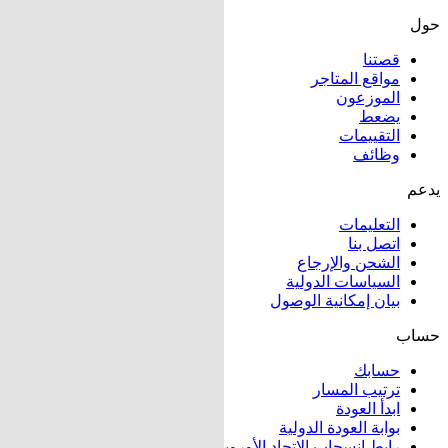
حول
قصتنا
مواقع المتاجر
الموزعون
يضعط
التقييمات
وظائف
يدعم
التعليمات
اتصل بنا
الشحن والإرجاع
السياسات الدولية
بيان إمكانية الوصول
حساب
حسابك
ترتيب المسار
ابدأ العودة
بوابة العودة الدولية
رابط انسحاب الاتحاد الأوروبي