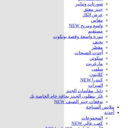
شورتات وتنانير
جينز معتق
عرض الكل
مقاس
واسع ومريح
NEW
مستقيم
تنورة واسعة وقصة بوتكوت
نحيف
مقصّر
أحدث الصيحات
سكوتي
مارغريت
سلمى
كلايتون
كيندرا
NEW
الميزات
دليل مقاسات الجينز
غيّر بنطلون الجينز بحافة خام الخاصة بك
توقعات جينز الصيف
NEW
ملابس السباحة
أحذية
المجموعات
كعب عالي
NEW