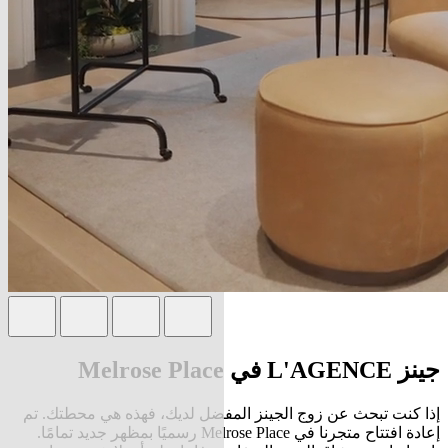
جينز L'AGENCE في Melrose Place
إذا كنت تبحث عن زوج الجينز المفضل لديك، فهذه هي محطتك. تم
إعادة افتتاح متجرنا في Melrose Place رسميًا بمظهر جديد تمامًا.