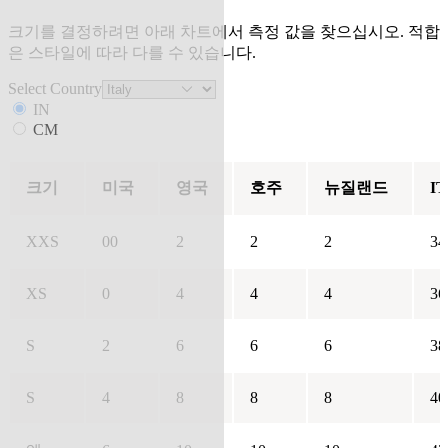
크기를 결정하려면 아래 차트에서 측정 값을 찾으십시오. 적합
은 스타일에 따라 다를 수 있습니다.
Select Country
IN
CM
크기
미국
영국
호주
뉴질랜드
IT
XXS
00
2
2
2
34
XS
0
4
4
4
36
S
2
6
6
6
38
S
4
8
8
8
40