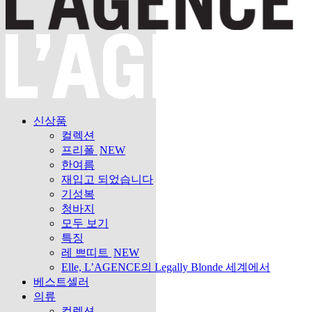
신상품
컬렉션
프리폴
NEW
한여름
재입고 되었습니다
기성복
청바지
모두 보기
특징
레 쁘띠트
NEW
Elle, L’AGENCE의 Legally Blonde 세계에서
베스트셀러
의류
컬렉션