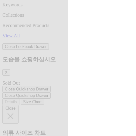
Keywords
Collections
Recommended Products
View All
Close Lookbook Drawer
모습을 쇼핑하십시오
X
Sold Out
Close Quickshop Drawer
Close Quickshop Drawer
Details
Size Chart
Close
의류 사이즈 차트