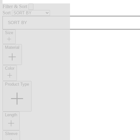
Filter & Sort
Sort
SORT BY
Size
Material
Color
Product Type
Length
Sleeve