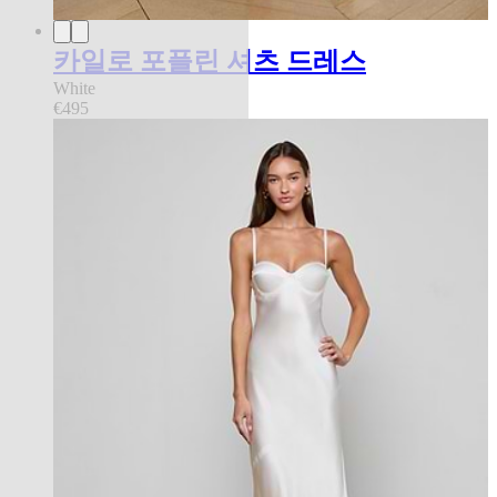
카일로 포플린 셔츠 드레스
White
€495