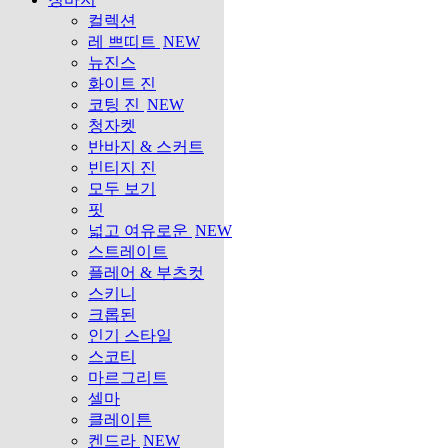
컬렉션
레 쁘띠트
NEW
뉴진스
화이트 진
코팅 진
NEW
청자켓
반바지 & 스커트
빈티지 진
모두 보기
핏
넓고 여유로운
NEW
스트레이트
플레어 & 부츠컷
스키니
크롭된
인기 스타일
스코티
마르그리트
셀마
클레이튼
켄드라
NEW