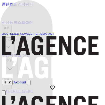
콘텐츠로 건너뛰기
신상품
베스트셀러
의류
BOUTIQUES
NEWSLETTER
CONTACT
청바지
수영복
벨트
신발
발견하기
세일
Account
IT
|
€
L'AGENCE 드디어