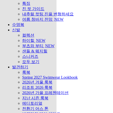
특징
진 핏 가이드
내추럴 컷팅 진을 변형하세요
여름 청바지 전망
NEW
수영복
신발
컬렉션
하이힐
NEW
부츠와 부티
NEW
샌들 & 웨지힐
스니커즈
모두 보기
발견하기
룩북
Spring 2027 Swimwear Lookbook
2026년 겨울 룩북
리조트 2026 룩북
2026년 가을 프레젠테이션
지난 시즌 룩북
에디토리얼
전환기 어스 톤