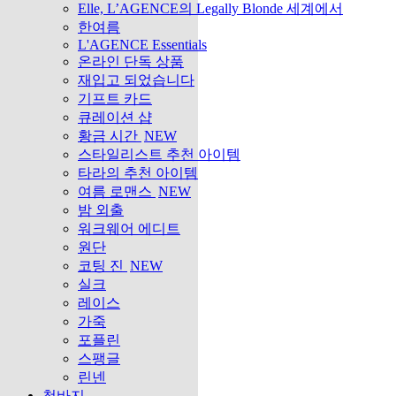
Elle, L’AGENCE의 Legally Blonde 세계에서
한여름
L'AGENCE Essentials
온라인 단독 상품
재입고 되었습니다
기프트 카드
큐레이션 샵
황금 시간
NEW
스타일리스트 추천 아이템
타라의 추천 아이템
여름 로맨스
NEW
밤 외출
워크웨어 에디트
원단
코팅 진
NEW
실크
레이스
가죽
포플린
스팽글
린넨
청바지