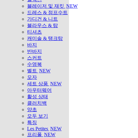
블레이저 및 재킷
NEW
드레스 & 점프수트
가디건 & 니트
블라우스 & 탑
티셔츠
캐미솔 & 탱크탑
바지
반바지
스커트
수영복
벨트
NEW
모자
세트 상품
NEW
아우터웨어
활성 상태
클러치백
양초
모두 보기
특징
Les Petites
NEW
프리폴
NEW