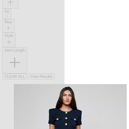
Fit
Rise
Style
Hem Length
CLEAR ALL
View Results