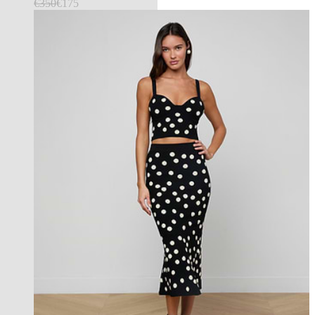
€350
€175