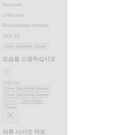
Keywords
Collections
Recommended Products
View All
Close Lookbook Drawer
모습을 쇼핑하십시오
X
Sold Out
Close Quickshop Drawer
Close Quickshop Drawer
Details
Size Chart
Close
의류 사이즈 차트