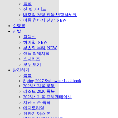
특징
진 핏 가이드
내추럴 컷팅 진을 변형하세요
여름 청바지 전망
NEW
수영복
신발
컬렉션
하이힐
NEW
부츠와 부티
NEW
샌들 & 웨지힐
스니커즈
모두 보기
발견하기
룩북
Spring 2027 Swimwear Lookbook
2026년 겨울 룩북
리조트 2026 룩북
2026년 가을 프레젠테이션
지난 시즌 룩북
에디토리얼
전환기 어스 톤