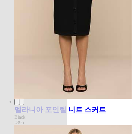
멜라니아 포인텔 니트 스커트
Black
€395