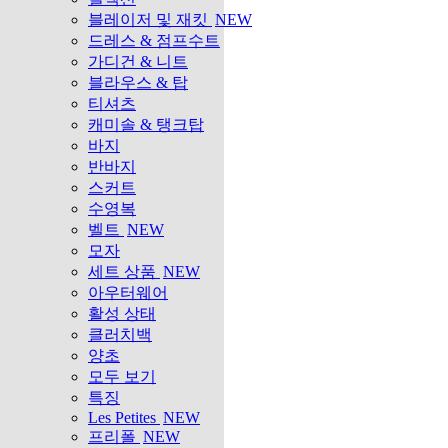
블레이저 및 재킷
NEW
드레스 & 점프수트
가디건 & 니트
블라우스 & 탑
티셔츠
캐미솔 & 탱크탑
바지
반바지
스커트
수영복
벨트
NEW
모자
세트 상품
NEW
아우터웨어
활성 상태
클러치백
양초
모두 보기
특징
Les Petites
NEW
프리폴
NEW