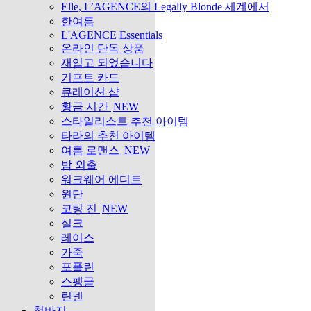
Elle, L’AGENCE의 Legally Blonde 세계에서
한여름
L'AGENCE Essentials
온라인 단독 상품
재입고 되었습니다
기프트 카드
큐레이션 샵
황금 시간
NEW
스타일리스트 추천 아이템
타라의 추천 아이템
여름 로맨스
NEW
밤 외출
워크웨어 에디트
원단
코팅 진
NEW
실크
레이스
가죽
포플린
스팽글
린넨
청바지