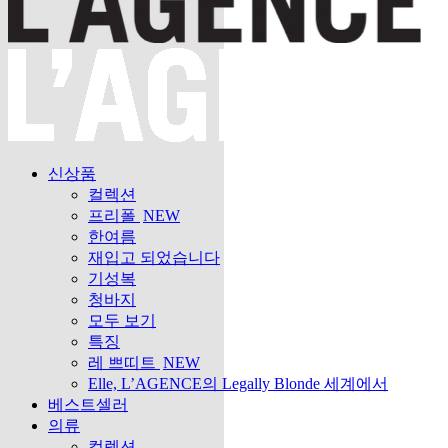
신상품
컬렉션
프리폴
NEW
한여름
재입고 되었습니다
기성복
청바지
모두 보기
특징
레 쁘띠트
NEW
Elle, L’AGENCE의 Legally Blonde 세계에서
베스트셀러
의류
컬렉션