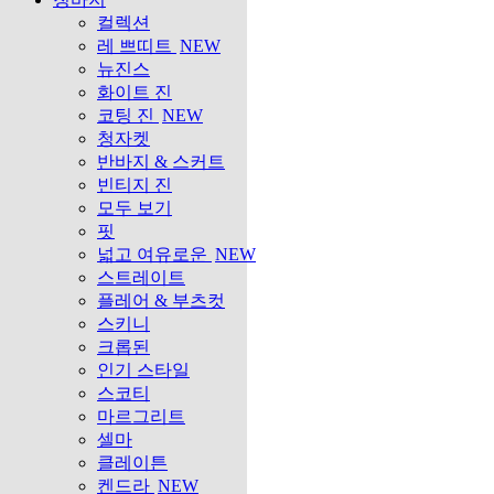
컬렉션
레 쁘띠트
NEW
뉴진스
화이트 진
코팅 진
NEW
청자켓
반바지 & 스커트
빈티지 진
모두 보기
핏
넓고 여유로운
NEW
스트레이트
플레어 & 부츠컷
스키니
크롭된
인기 스타일
스코티
마르그리트
셀마
클레이튼
켄드라
NEW