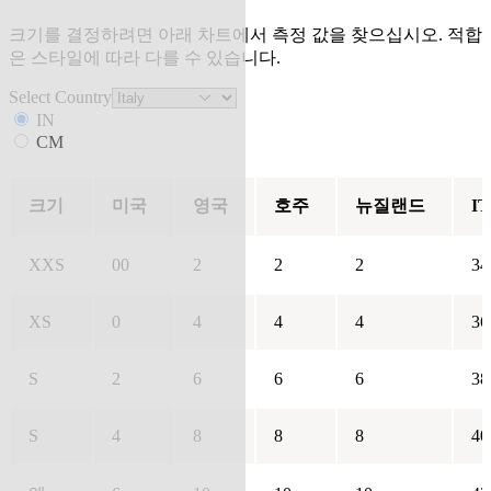
크기를 결정하려면 아래 차트에서 측정 값을 찾으십시오. 적합
은 스타일에 따라 다를 수 있습니다.
Select Country
IN
CM
크기
미국
영국
호주
뉴질랜드
IT
XXS
00
2
2
2
34
XS
0
4
4
4
36
S
2
6
6
6
38
S
4
8
8
8
40