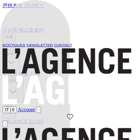
콘텐츠로 건너뛰기
신상품
베스트셀러
의류
BOUTIQUES
NEWSLETTER
CONTACT
청바지
수영복
벨트
신발
발견하기
세일
Account
IT
|
€
L'AGENCE 드디어