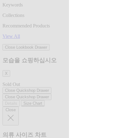
Keywords
Collections
Recommended Products
View All
Close Lookbook Drawer
모습을 쇼핑하십시오
X
Sold Out
Close Quickshop Drawer
Close Quickshop Drawer
Details
Size Chart
Close
의류 사이즈 차트