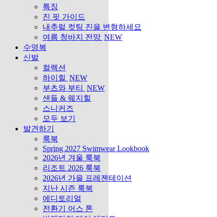
특징
진 핏 가이드
내추럴 컷팅 진을 변형하세요
여름 청바지 전망
NEW
수영복
신발
컬렉션
하이힐
NEW
부츠와 부티
NEW
샌들 & 웨지힐
스니커즈
모두 보기
발견하기
룩북
Spring 2027 Swimwear Lookbook
2026년 겨울 룩북
리조트 2026 룩북
2026년 가을 프레젠테이션
지난 시즌 룩북
에디토리얼
전환기 어스 톤