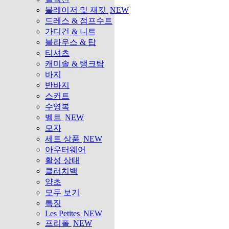
블레이저 및 재킷
NEW
드레스 & 점프수트
가디건 & 니트
블라우스 & 탑
티셔츠
캐미솔 & 탱크탑
바지
반바지
스커트
수영복
벨트
NEW
모자
세트 상품
NEW
아우터웨어
활성 상태
클러치백
양초
모두 보기
특징
Les Petites
NEW
프리폴
NEW