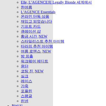
Elle, L’AGENCE의 Legally Blonde 세계에서
한여름
L'AGENCE Essentials
온라인 단독 상품
재입고 되었습니다
기프트 카드
큐레이션 샵
황금 시간
NEW
스타일리스트 추천 아이템
타라의 추천 아이템
여름 로맨스
NEW
밤 외출
워크웨어 에디트
원단
코팅 진
NEW
실크
레이스
가죽
포플린
스팽글
린넨
청바지