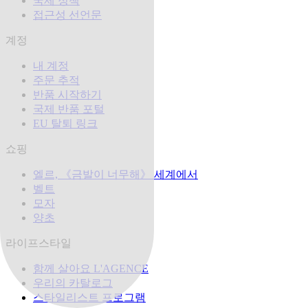
국제 정책
접근성 선언문
계정
내 계정
주문 추적
반품 시작하기
국제 반품 포털
EU 탈퇴 링크
쇼핑
엘르, 《금발이 너무해》 세계에서
벨트
모자
양초
라이프스타일
함께 살아요 L'AGENCE
우리의 카탈로그
스타일리스트 프로그램