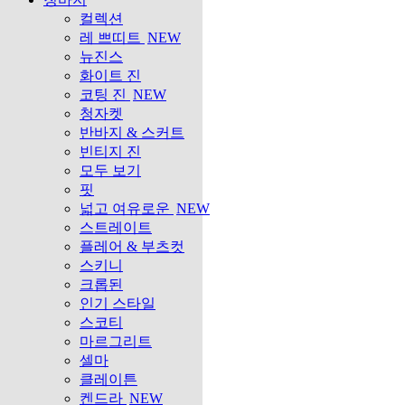
컬렉션
레 쁘띠트
NEW
뉴진스
화이트 진
코팅 진
NEW
청자켓
반바지 & 스커트
빈티지 진
모두 보기
핏
넓고 여유로운
NEW
스트레이트
플레어 & 부츠컷
스키니
크롭된
인기 스타일
스코티
마르그리트
셀마
클레이튼
켄드라
NEW