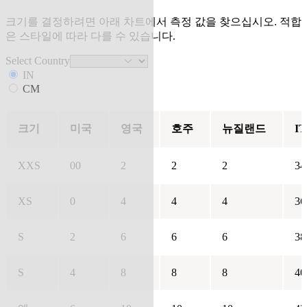
크기를 결정하려면 아래 차트에서 측정 값을 찾으십시오. 적합
은 스타일에 따라 다를 수 있습니다.
Select Country
IN
CM
크기
미국
영국
호주
뉴질랜드
IT
XXS
00
2
2
2
34
XS
0
4
4
4
36
S
2
6
6
6
38
S
4
8
8
8
40