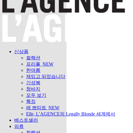
신상품
컬렉션
프리폴
NEW
한여름
재입고 되었습니다
기성복
청바지
모두 보기
특징
레 쁘띠트
NEW
Elle, L’AGENCE의 Legally Blonde 세계에서
베스트셀러
의류
컬렉션