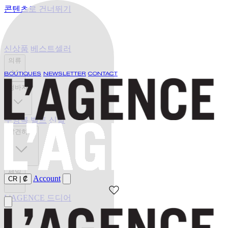
콘텐츠로 건너뛰기
신상품
베스트셀러
의류
BOUTIQUES
NEWSLETTER
CONTACT
청바지
수영복
벨트
신발
발견하기
세일
Account
CR
|
₡
L'AGENCE 드디어