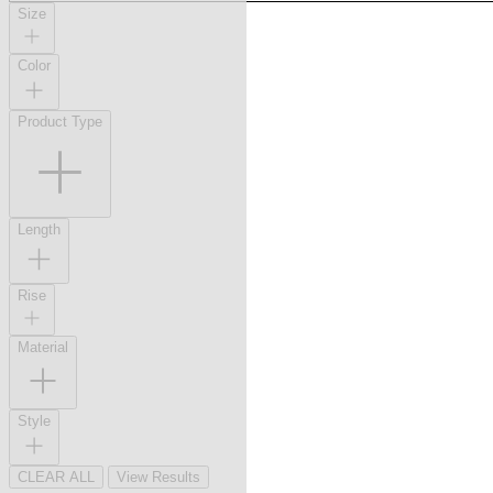
Size
Color
Product Type
Length
Rise
Material
Style
CLEAR ALL
View Results