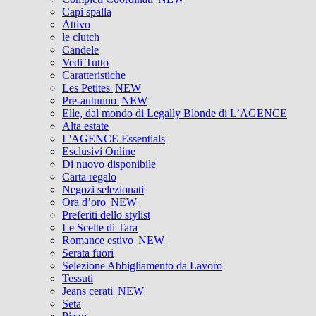
Capi spalla
Attivo
le clutch
Candele
Vedi Tutto
Caratteristiche
Les Petites
NEW
Pre-autunno
NEW
Elle, dal mondo di Legally Blonde di L’AGENCE
Alta estate
L'AGENCE Essentials
Esclusivi Online
Di nuovo disponibile
Carta regalo
Negozi selezionati
Ora d’oro
NEW
Preferiti dello stylist
Le Scelte di Tara
Romance estivo
NEW
Serata fuori
Selezione Abbigliamento da Lavoro
Tessuti
Jeans cerati
NEW
Seta