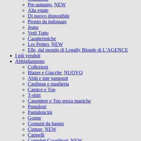
Pre-autunno
NEW
Alta estate
Di nuovo disponibile
Pronto da indossare
Jeans
Vedi Tutto
Caratteristiche
Les Petites
NEW
Elle, dal mondo di Legally Blonde di L’AGENCE
I più venduti
Abbigliamento
Collezioni
Blazer e Giacche
NUOVO
Abiti e tute jumpsuit
Cardigan e maglieria
Camice e Top
T-shirt
Canottiere e Top senza maniche
Pantaloni
Pantaloncini
Gonne
Costumi da bagno
Cinture
NEW
Cappelli
Completi Coordinati
NEW