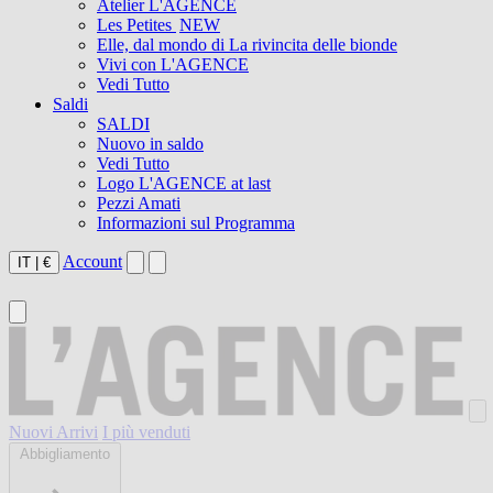
Atelier L'AGENCE
Les Petites
NEW
Elle, dal mondo di La rivincita delle bionde
Vivi con L'AGENCE
Vedi Tutto
Saldi
SALDI
Nuovo in saldo
Vedi Tutto
Logo L'AGENCE at last
Pezzi Amati
Informazioni sul Programma
Account
IT
|
€
Nuovi Arrivi
I più venduti
Abbigliamento