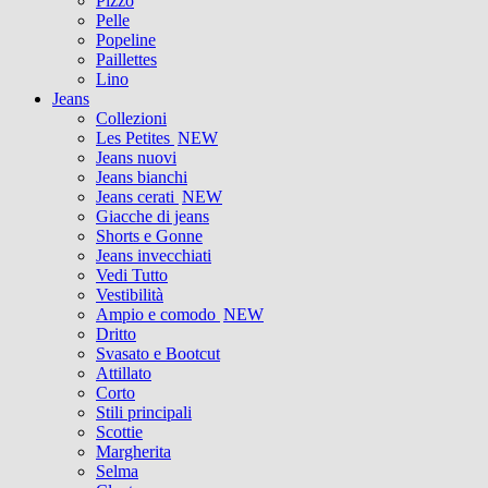
Pizzo
Pelle
Popeline
Paillettes
Lino
Jeans
Collezioni
Les Petites
NEW
Jeans nuovi
Jeans bianchi
Jeans cerati
NEW
Giacche di jeans
Shorts e Gonne
Jeans invecchiati
Vedi Tutto
Vestibilità
Ampio e comodo
NEW
Dritto
Svasato e Bootcut
Attillato
Corto
Stili principali
Scottie
Margherita
Selma