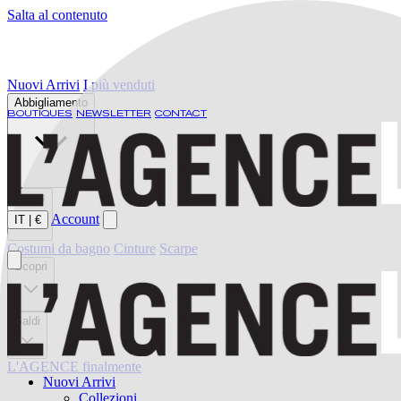
Salta al contenuto
Nuovi Arrivi
I più venduti
Abbigliamento
BOUTIQUES
NEWSLETTER
CONTACT
Jeans
Account
IT
|
€
Costumi da bagno
Cinture
Scarpe
Scopri
Saldi
L'AGENCE finalmente
Nuovi Arrivi
Collezioni