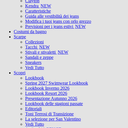
Clayton
Kendra
NEW
Caratteristiche
Guida alle vestibilità dei jeans
Modifica i tuoi jeans con orlo grezzo
Previsioni per i jeans estivi
NEW
Costumi da bagno
Scarpe
Collezioni
Tacchi
NEW
Stivali e stivaletti
NEW
Sandali e zeppe
Sneakers
Vedi Tutto
Scopri
Lookbook
Spring 2027 Swimwear Lookbook
Lookbook Inverno 2026
Lookbook Resort 2026
Presentazione Autunno 2026
Lookbook delle stagioni passate
Editoriali
Toni Terrosi di Transizione
La selezione per San Valentino
Vedi Tutto