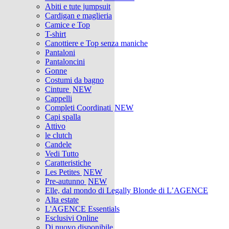
Abiti e tute jumpsuit
Cardigan e maglieria
Camice e Top
T-shirt
Canottiere e Top senza maniche
Pantaloni
Pantaloncini
Gonne
Costumi da bagno
Cinture
NEW
Cappelli
Completi Coordinati
NEW
Capi spalla
Attivo
le clutch
Candele
Vedi Tutto
Caratteristiche
Les Petites
NEW
Pre-autunno
NEW
Elle, dal mondo di Legally Blonde di L’AGENCE
Alta estate
L'AGENCE Essentials
Esclusivi Online
Di nuovo disponibile