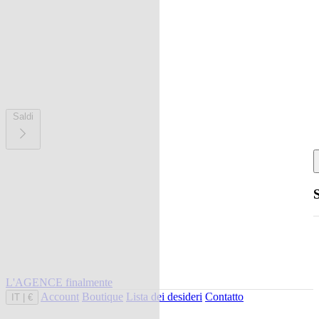
Saldi
L'AGENCE finalmente
Account
Boutique
Lista dei desideri
Contatto
IT
|
€