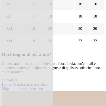
XL
12
16
16
16
XL
14
18
18
18
Xxl
16
20
20
20
Xxl
18
22
22
22
Hai bisogno di più aiuto?
Conosciamo i nostri prodotti dentro e fuori. Inviaci un'e -mail e ti
aiuteremo a trovare le dimensioni giuste di qualsiasi stile che il tuo
cuore desidera.
Contattaci
Home
/ Camicetta di seta Dani
Skip to product information