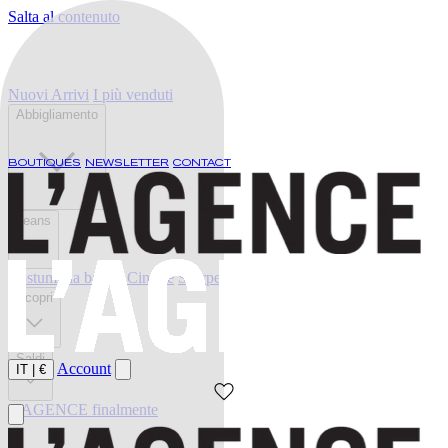
Salta al contenuto
Nuovi Arrivi
I più venduti
Abbigliamento
BOUTIQUES
NEWSLETTER
CONTACT
Jeans
Costumi da bagno
Cinture
Scarpe
Scopri
Saldi
Account
IT
|
€
L'AGENCE finalmente