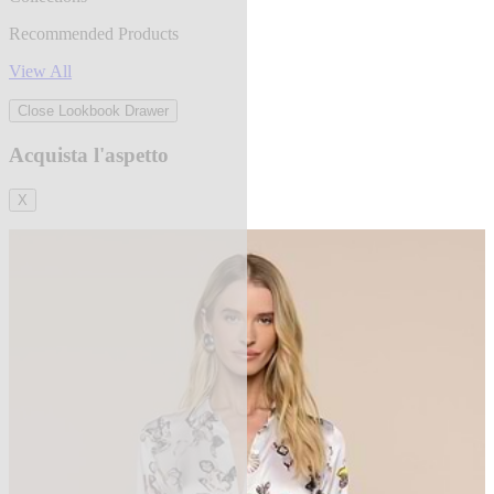
Recommended Products
View All
Close Lookbook Drawer
Acquista l'aspetto
X