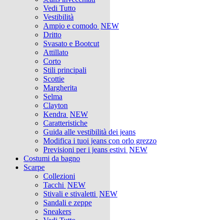
Vedi Tutto
Vestibilità
Ampio e comodo
NEW
Dritto
Svasato e Bootcut
Attillato
Corto
Stili principali
Scottie
Margherita
Selma
Clayton
Kendra
NEW
Caratteristiche
Guida alle vestibilità dei jeans
Modifica i tuoi jeans con orlo grezzo
Previsioni per i jeans estivi
NEW
Costumi da bagno
Scarpe
Collezioni
Tacchi
NEW
Stivali e stivaletti
NEW
Sandali e zeppe
Sneakers