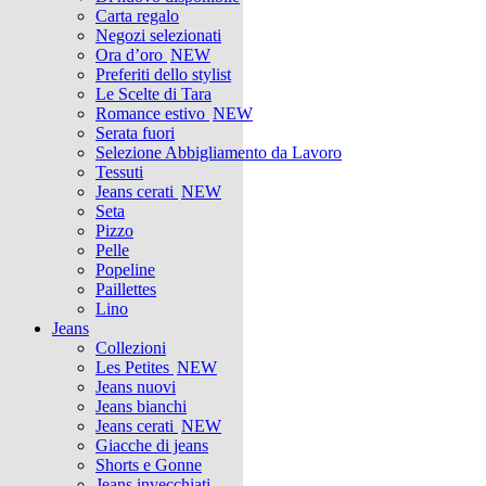
Carta regalo
Negozi selezionati
Ora d’oro
NEW
Preferiti dello stylist
Le Scelte di Tara
Romance estivo
NEW
Serata fuori
Selezione Abbigliamento da Lavoro
Tessuti
Jeans cerati
NEW
Seta
Pizzo
Pelle
Popeline
Paillettes
Lino
Jeans
Collezioni
Les Petites
NEW
Jeans nuovi
Jeans bianchi
Jeans cerati
NEW
Giacche di jeans
Shorts e Gonne
Jeans invecchiati