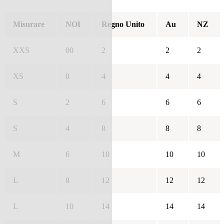
Misurare
NOI
Regno Unito
Au
NZ
XXS
00
2
2
2
XS
0
4
4
4
S
2
6
6
6
S
4
8
8
8
M
6
10
10
10
L
8
12
12
12
L
10
14
14
14