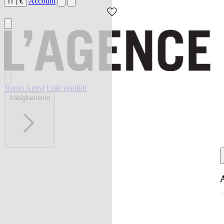
Account
IT
|
€
Nuovi Arrivi
I più venduti
Abbigliamento