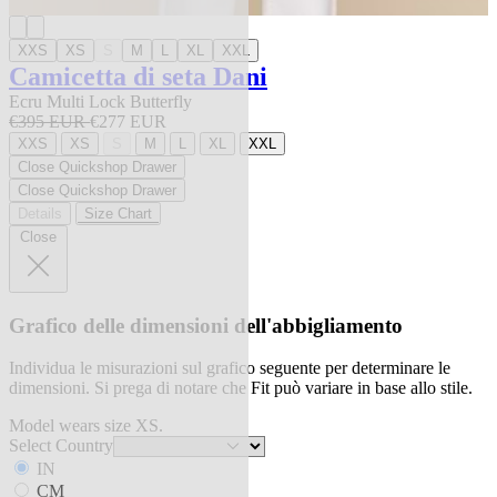
XXS
XS
S
M
L
XL
XXL
Camicetta di seta Dani
Ecru Multi Lock Butterfly
€395 EUR
€277 EUR
XXS
XS
S
M
L
XL
XXL
Close Quickshop Drawer
Close Quickshop Drawer
Details
Size Chart
Close
Grafico delle dimensioni dell'abbigliamento
Individua le misurazioni sul grafico seguente per determinare le
dimensioni. Si prega di notare che Fit può variare in base allo stile.
Model wears size XS.
Select Country
IN
CM