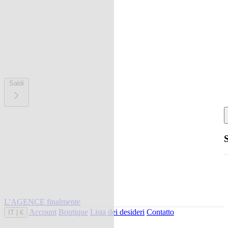
Saldi
L'AGENCE finalmente
Account
Boutique
Lista dei desideri
Contatto
IT
|
€