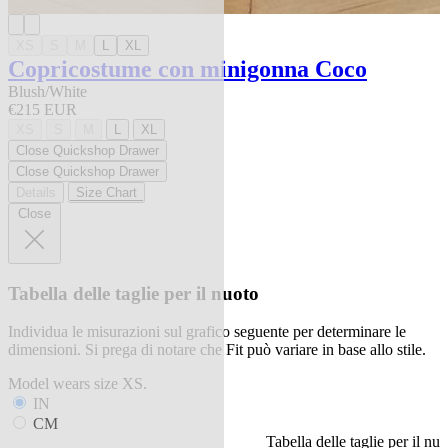
XS
S
M
L
XL
Copricostume con minigonna Coco
Blush/White
€215 EUR
XS
S
M
L
XL
Close Quickshop Drawer
Close Quickshop Drawer
Details
Size Chart
Close
Tabella delle taglie per il nuoto
Individua le misurazioni sul grafico seguente per determinare le
dimensioni. Si prega di notare che Fit può variare in base allo stile.
Model wears size XS.
IN
CM
Tabella delle taglie per il nuo