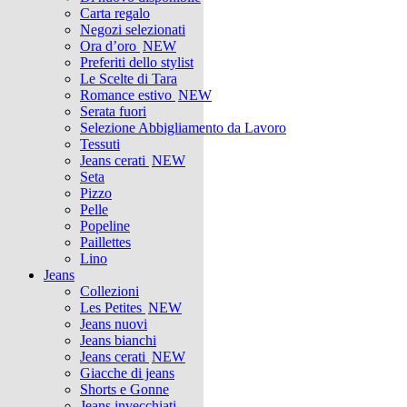
Carta regalo
Negozi selezionati
Ora d’oro
NEW
Preferiti dello stylist
Le Scelte di Tara
Romance estivo
NEW
Serata fuori
Selezione Abbigliamento da Lavoro
Tessuti
Jeans cerati
NEW
Seta
Pizzo
Pelle
Popeline
Paillettes
Lino
Jeans
Collezioni
Les Petites
NEW
Jeans nuovi
Jeans bianchi
Jeans cerati
NEW
Giacche di jeans
Shorts e Gonne
Jeans invecchiati