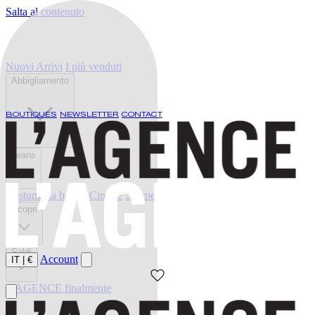
Salta al contenuto
Nuovi Arrivi
I più venduti
Abbigliamento
BOUTIQUES
NEWSLETTER
CONTACT
Jeans
Costumi da bagno
Cinture
Scarpe
Scopri
Saldi
Account
IT
|
€
L'AGENCE finalmente