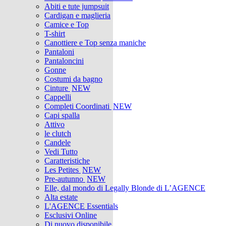
Abiti e tute jumpsuit
Cardigan e maglieria
Camice e Top
T-shirt
Canottiere e Top senza maniche
Pantaloni
Pantaloncini
Gonne
Costumi da bagno
Cinture
NEW
Cappelli
Completi Coordinati
NEW
Capi spalla
Attivo
le clutch
Candele
Vedi Tutto
Caratteristiche
Les Petites
NEW
Pre-autunno
NEW
Elle, dal mondo di Legally Blonde di L’AGENCE
Alta estate
L'AGENCE Essentials
Esclusivi Online
Di nuovo disponibile