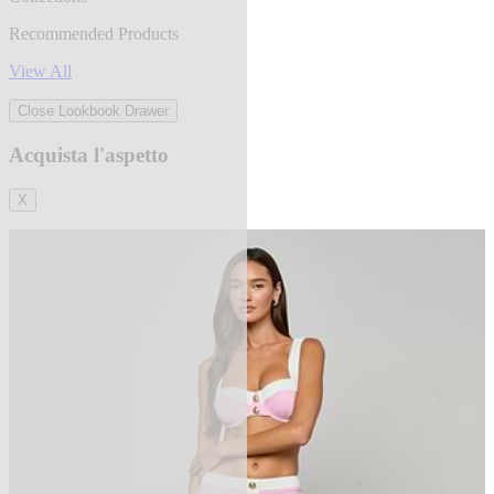
Recommended Products
View All
Close Lookbook Drawer
Acquista l'aspetto
X