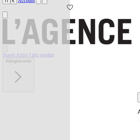
Account
IT
|
€
Nuovi Arrivi
I più venduti
Abbigliamento