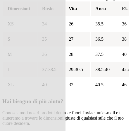
Dimensioni
Busto
Vita
Anca
EU
XS
34
26
35.5
36
S
35
27
36.5
38
M
36
28
37.5
40
l
37-38.5
29-30.5
38.5-40
42-4
XL
40
32
40.5
46
Hai bisogno di più aiuto?
Conosciamo i nostri prodotti dentro e fuori. Inviaci un'e -mail e ti
aiuteremo a trovare le dimensioni giuste di qualsiasi stile che il tuo
cuore desidera.