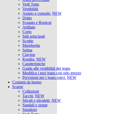
Vedi Tutto
Vestibilità
Ampio e comodo
NEW
Dritto
Svasato e Bootcut
Attillato
Corto
Stili principali
Scottie
Margherita
Selma
Clayton
Kendra
NEW
Caratteristiche
Guida alle vestibilità dei jeans
Modifica i tuoi jeans con orlo grezzo
Previsioni per i jeans estivi
NEW
Costumi da bagno
Scarpe
Collezioni
Tacchi
NEW
Stivali e stivaletti
NEW
Sandali e zeppe
Sneakers