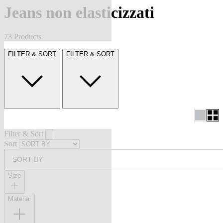
Jeans non elasticizzati
73 Products
FILTER & SORT
FILTER & SORT
Filter & Sort
Sort
SORT BY
Size
Material