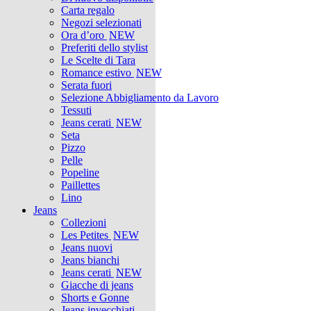
Carta regalo
Negozi selezionati
Ora d’oro
NEW
Preferiti dello stylist
Le Scelte di Tara
Romance estivo
NEW
Serata fuori
Selezione Abbigliamento da Lavoro
Tessuti
Jeans cerati
NEW
Seta
Pizzo
Pelle
Popeline
Paillettes
Lino
Jeans
Collezioni
Les Petites
NEW
Jeans nuovi
Jeans bianchi
Jeans cerati
NEW
Giacche di jeans
Shorts e Gonne
Jeans invecchiati