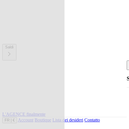
Saldi
L'AGENCE finalmente
Account
Boutique
Lista dei desideri
Contatto
FR
|
€