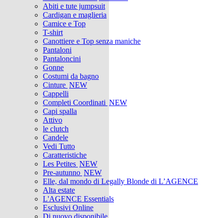
Abiti e tute jumpsuit
Cardigan e maglieria
Camice e Top
T-shirt
Canottiere e Top senza maniche
Pantaloni
Pantaloncini
Gonne
Costumi da bagno
Cinture
NEW
Cappelli
Completi Coordinati
NEW
Capi spalla
Attivo
le clutch
Candele
Vedi Tutto
Caratteristiche
Les Petites
NEW
Pre-autunno
NEW
Elle, dal mondo di Legally Blonde di L’AGENCE
Alta estate
L'AGENCE Essentials
Esclusivi Online
Di nuovo disponibile