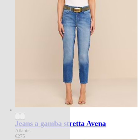
Jeans a gamba stretta Avena
Atlantis
€275