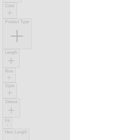
Color
Product Type
Length
Rise
Style
Sleeve
Fit
Hem Length