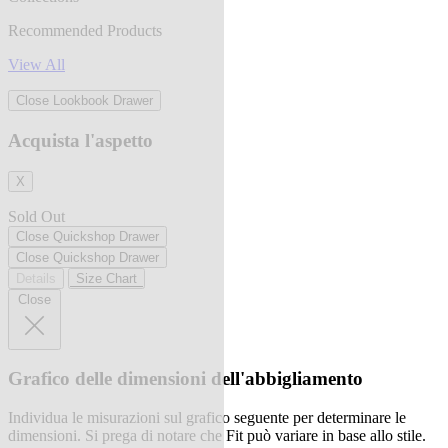
Recommended Products
View All
Close Lookbook Drawer
Acquista l'aspetto
X
Sold Out
Close Quickshop Drawer
Close Quickshop Drawer
Details
Size Chart
Close
Grafico delle dimensioni dell'abbigliamento
Individua le misurazioni sul grafico seguente per determinare le
dimensioni. Si prega di notare che Fit può variare in base allo stile.