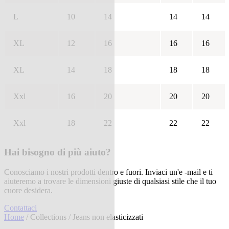
L
10
14
14
14
XL
12
16
16
16
XL
14
18
18
18
Xxl
16
20
20
20
Xxl
18
22
22
22
Hai bisogno di più aiuto?
Conosciamo i nostri prodotti dentro e fuori. Inviaci un'e -mail e ti
aiuteremo a trovare le dimensioni giuste di qualsiasi stile che il tuo
cuore desidera.
Contattaci
Home
/
Collections
/ Jeans non elasticizzati