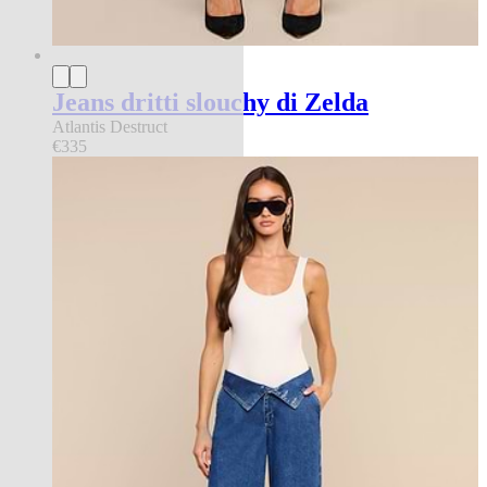
Jeans dritti slouchy di Zelda
Atlantis Destruct
€335
new in