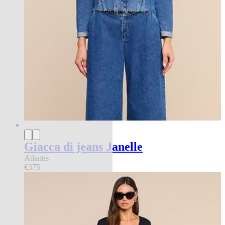
Giacca di jeans Janelle
Atlantis
€375