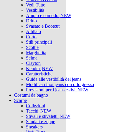
Vedi Tutto
Vestibilità
Ampio e comodo
NEW
Dritto
Svasato e Bootcut
Attillato
Corto
Stili principali
Scottie
Margherita
Selma
Clayton
Kendra
NEW
Caratteristiche
Guida alle vestibilità dei jeans
Modifica i tuoi jeans con orlo grezzo
Previsioni per i jeans estivi
NEW
Costumi da bagno
Scarpe
Collezioni
Tacchi
NEW
Stivali e stivaletti
NEW
Sandali e zeppe
Sneakers