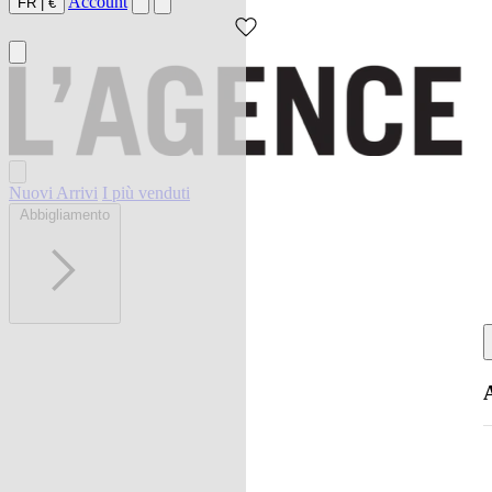
Account
FR
|
€
Nuovi Arrivi
I più venduti
Abbigliamento