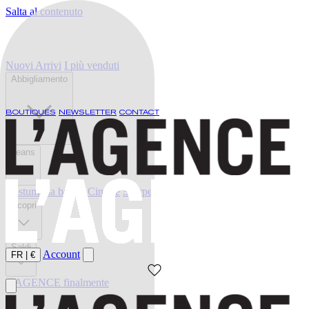
Salta al contenuto
Nuovi Arrivi
I più venduti
Abbigliamento
BOUTIQUES
NEWSLETTER
CONTACT
Jeans
Costumi da bagno
Cinture
Scarpe
Scopri
Saldi
Account
FR
|
€
L'AGENCE finalmente