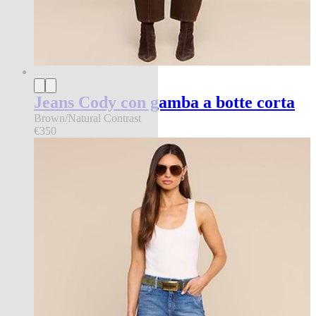
Jeans Cody con gamba a botte corta
Brown/Natural Contrast
€350