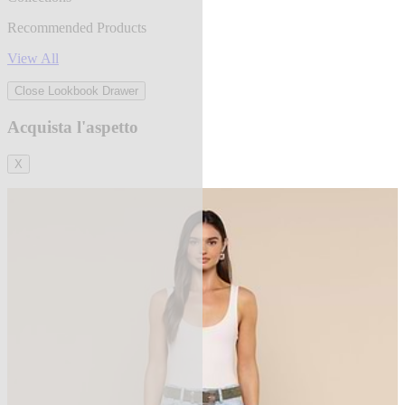
Recommended Products
View All
Close Lookbook Drawer
Acquista l'aspetto
X