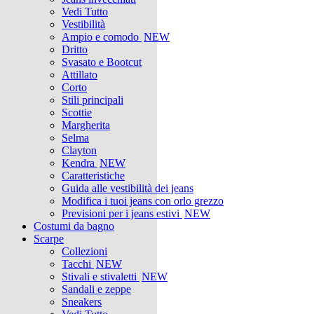
Vedi Tutto
Vestibilità
Ampio e comodo
NEW
Dritto
Svasato e Bootcut
Attillato
Corto
Stili principali
Scottie
Margherita
Selma
Clayton
Kendra
NEW
Caratteristiche
Guida alle vestibilità dei jeans
Modifica i tuoi jeans con orlo grezzo
Previsioni per i jeans estivi
NEW
Costumi da bagno
Scarpe
Collezioni
Tacchi
NEW
Stivali e stivaletti
NEW
Sandali e zeppe
Sneakers