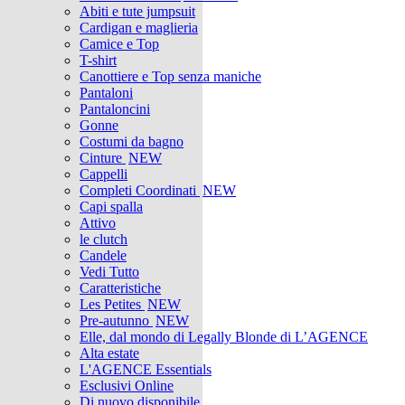
Abiti e tute jumpsuit
Cardigan e maglieria
Camice e Top
T-shirt
Canottiere e Top senza maniche
Pantaloni
Pantaloncini
Gonne
Costumi da bagno
Cinture
NEW
Cappelli
Completi Coordinati
NEW
Capi spalla
Attivo
le clutch
Candele
Vedi Tutto
Caratteristiche
Les Petites
NEW
Pre-autunno
NEW
Elle, dal mondo di Legally Blonde di L’AGENCE
Alta estate
L'AGENCE Essentials
Esclusivi Online
Di nuovo disponibile