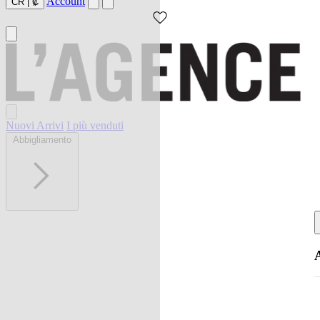
Account
CR
|
₡
Nuovi Arrivi
I più venduti
Abbigliamento