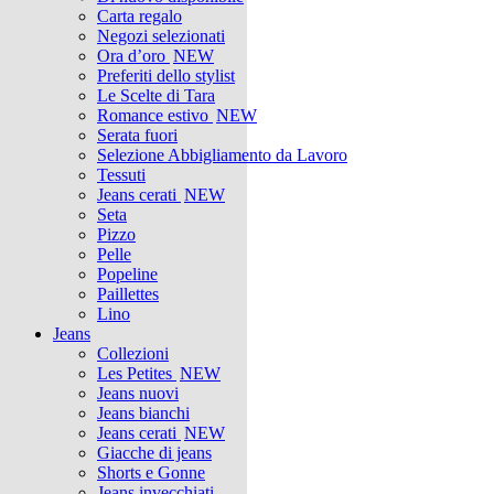
Carta regalo
Negozi selezionati
Ora d’oro
NEW
Preferiti dello stylist
Le Scelte di Tara
Romance estivo
NEW
Serata fuori
Selezione Abbigliamento da Lavoro
Tessuti
Jeans cerati
NEW
Seta
Pizzo
Pelle
Popeline
Paillettes
Lino
Jeans
Collezioni
Les Petites
NEW
Jeans nuovi
Jeans bianchi
Jeans cerati
NEW
Giacche di jeans
Shorts e Gonne
Jeans invecchiati