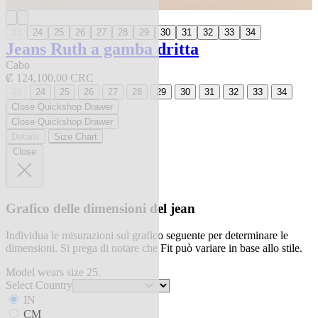
23
24
25
26
27
28
29
30
31
32
33
34
Jeans Ruth a gamba dritta
Cabo
₡ 124,100,00 CRC
23
24
25
26
27
28
29
30
31
32
33
34
Close Quickshop Drawer
Close Quickshop Drawer
Details
Size Chart
Close
Grafico delle dimensioni del jean
Individua le misurazioni sul grafico seguente per determinare le
dimensioni. Si prega di notare che Fit può variare in base allo stile.
Model wears size 25.
Select Country
IN
CM