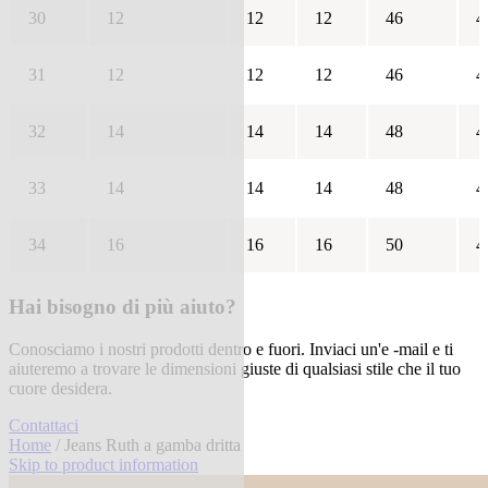
30
12
12
12
46
4
31
12
12
12
46
4
32
14
14
14
48
4
33
14
14
14
48
4
34
16
16
16
50
4
Hai bisogno di più aiuto?
Conosciamo i nostri prodotti dentro e fuori. Inviaci un'e -mail e ti
aiuteremo a trovare le dimensioni giuste di qualsiasi stile che il tuo
cuore desidera.
Contattaci
Home
/ Jeans Ruth a gamba dritta
Skip to product information