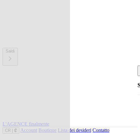
Saldi
L'AGENCE finalmente
Account
Boutique
Lista dei desideri
Contatto
CR
|
₡