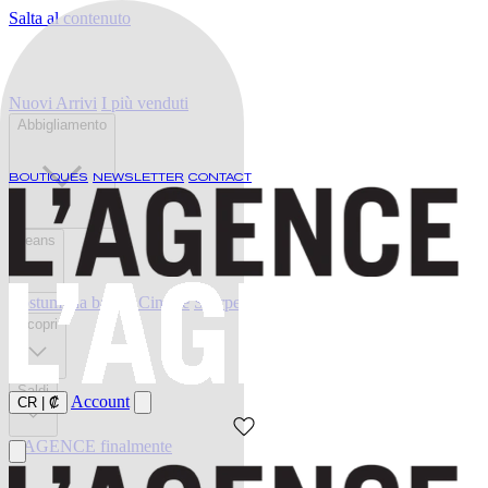
Salta al contenuto
Nuovi Arrivi
I più venduti
Abbigliamento
BOUTIQUES
NEWSLETTER
CONTACT
Jeans
Costumi da bagno
Cinture
Scarpe
Scopri
Saldi
Account
CR
|
₡
L'AGENCE finalmente