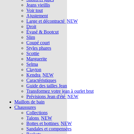
Jeans vieillis
Voir tout
Ajustement
Large et décontracté
NEW
Droit
Évasé & Bootcut
Slim
Coupé court
Styles phares
Scottie
Marguerite
Selma
Clayton
Kendra
NEW
Caractéristiques
Guide des tailles Jean
Transformez votre jean à ourlet brut
Prévisions Jean d'été
NEW
Maillots de bain
Chaussures
Collections
Talons
NEW
Bottes et bottines
NEW
Sandales et compensées