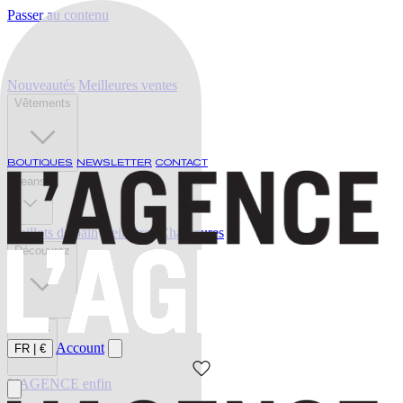
Passer au contenu
Nouveautés
Meilleures ventes
Vêtements
BOUTIQUES
NEWSLETTER
CONTACT
Jeans
Maillots de bain
Ceintures
Chaussures
Découvrez
Soldes
Account
FR
|
€
L'AGENCE enfin