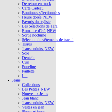
De retour en stock
Carte Cadeau
Boutiques sélectionnées
Heure dorée
NEW
Favoris du styliste
Les Sélections de Tara
Romance d'été
NEW
Sortie nocturne
Sélection de vêtements de travail
Tissus
Jeans enduits
NEW
Soie
Dentelle
Cuir
Popeline
Paillette
Lin
Jeans
Collections
Les Petites
NEW
Nouveaux Jeans
Jean blanc
Jeans enduits
NEW
Vestes en jean
Shorts et jupes