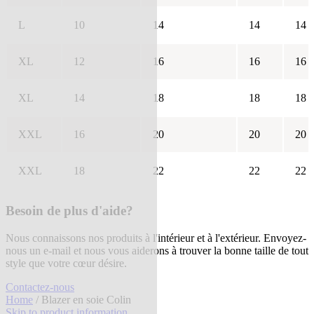
L
10
14
14
14
XL
12
16
16
16
XL
14
18
18
18
XXL
16
20
20
20
XXL
18
22
22
22
Besoin de plus d'aide?
Nous connaissons nos produits à l'intérieur et à l'extérieur. Envoyez-
nous un e-mail et nous vous aiderons à trouver la bonne taille de tout
style que votre cœur désire.
Contactez-nous
Home
/ Blazer en soie Colin
Skip to product information