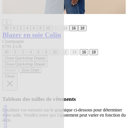
00
0
2
4
6
8
10
12
14
16
18
Blazer en soie Colin
Champagne
€795 EUR
00
0
2
4
6
8
10
12
14
16
18
Close Quickshop Drawer
Close Quickshop Drawer
Details
Size Chart
Close
Tableau des tailles de vêtements
l'agence exclusive
Localisez vos mesures sur le graphique ci-dessous pour déterminer
votre taille. Veuillez noter que l'ajustement peut varier en fonction du
style.