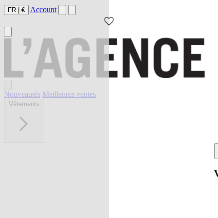
Account
FR
|
€
Nouveautés
Meilleures ventes
Vêtements