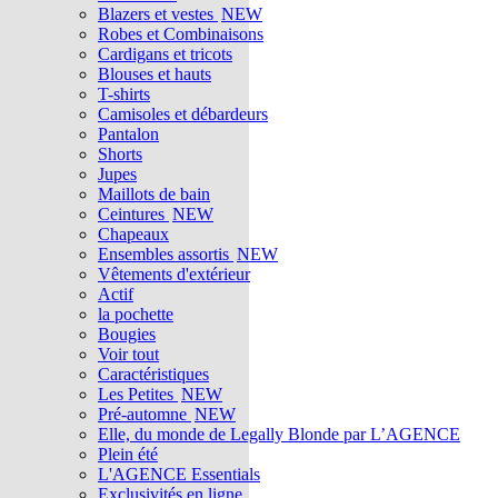
Blazers et vestes
NEW
Robes et Combinaisons
Cardigans et tricots
Blouses et hauts
T-shirts
Camisoles et débardeurs
Pantalon
Shorts
Jupes
Maillots de bain
Ceintures
NEW
Chapeaux
Ensembles assortis
NEW
Vêtements d'extérieur
Actif
la pochette
Bougies
Voir tout
Caractéristiques
Les Petites
NEW
Pré-automne
NEW
Elle, du monde de Legally Blonde par L’AGENCE
Plein été
L'AGENCE Essentials
Exclusivités en ligne