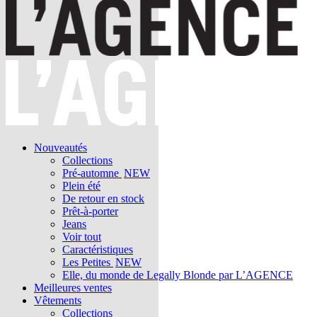
Nouveautés
Collections
Pré-automne
NEW
Plein été
De retour en stock
Prêt-à-porter
Jeans
Voir tout
Caractéristiques
Les Petites
NEW
Elle, du monde de Legally Blonde par L’AGENCE
Meilleures ventes
Vêtements
Collections