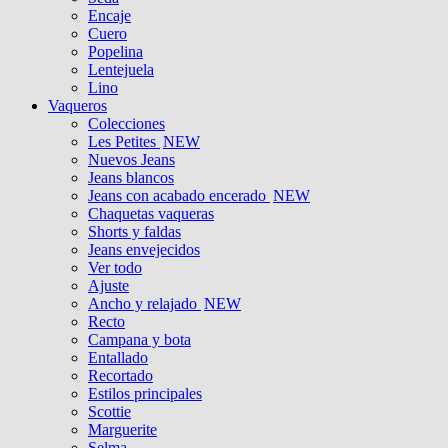
Encaje
Cuero
Popelina
Lentejuela
Lino
Vaqueros
Colecciones
Les Petites
NEW
Nuevos Jeans
Jeans blancos
Jeans con acabado encerado
NEW
Chaquetas vaqueras
Shorts y faldas
Jeans envejecidos
Ver todo
Ajuste
Ancho y relajado
NEW
Recto
Campana y bota
Entallado
Recortado
Estilos principales
Scottie
Marguerite
Selma