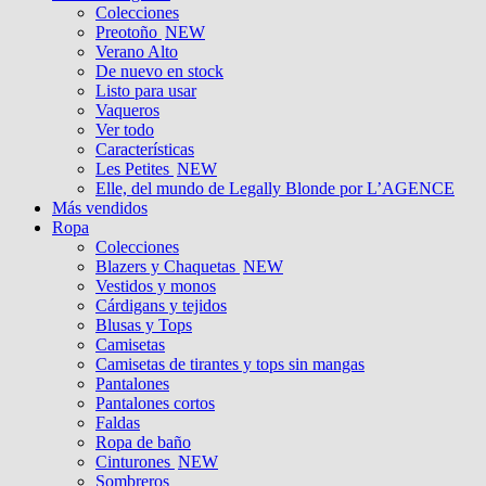
Colecciones
Preotoño
NEW
Verano Alto
De nuevo en stock
Listo para usar
Vaqueros
Ver todo
Características
Les Petites
NEW
Elle, del mundo de Legally Blonde por L’AGENCE
Más vendidos
Ropa
Colecciones
Blazers y Chaquetas
NEW
Vestidos y monos
Cárdigans y tejidos
Blusas y Tops
Camisetas
Camisetas de tirantes y tops sin mangas
Pantalones
Pantalones cortos
Faldas
Ropa de baño
Cinturones
NEW
Sombreros