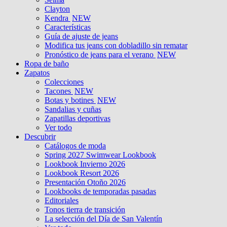
Clayton
Kendra
NEW
Características
Guía de ajuste de jeans
Modifica tus jeans con dobladillo sin rematar
Pronóstico de jeans para el verano
NEW
Ropa de baño
Zapatos
Colecciones
Tacones
NEW
Botas y botines
NEW
Sandalias y cuñas
Zapatillas deportivas
Ver todo
Descubrir
Catálogos de moda
Spring 2027 Swimwear Lookbook
Lookbook Invierno 2026
Lookbook Resort 2026
Presentación Otoño 2026
Lookbooks de temporadas pasadas
Editoriales
Tonos tierra de transición
La selección del Día de San Valentín