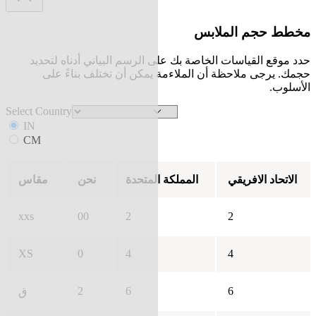
مخطط حجم الملابس
حدد موقع القياسات الخاصة بك على الرسم البياني أدناه لتحديد
حجمك. يرجى ملاحظة أن الملاءمة يمكن أن تختلف بناءً على
الأسلوب.
Select Country
IN
CM
الاتحاد الافريقي
المملكة المتحدة
نحن
مقاس
xxs
00
2
2
XS
0
4
4
2
6
6
ق