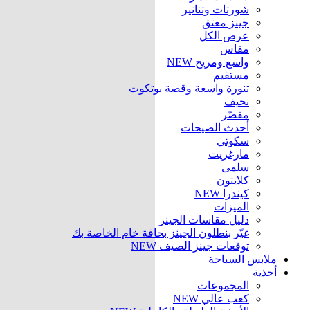
شورتات وتنانير
جينز معتق
عرض الكل
مقاس
واسع ومريح
NEW
مستقيم
تنورة واسعة وقصة بوتكوت
نحيف
مقصّر
أحدث الصيحات
سكوتي
مارغريت
سلمى
كلايتون
كيندرا
NEW
الميزات
دليل مقاسات الجينز
غيّر بنطلون الجينز بحافة خام الخاصة بك
توقعات جينز الصيف
NEW
ملابس السباحة
أحذية
المجموعات
كعب عالي
NEW