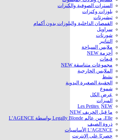
السترات الصوفية والكنزات
بلوزات وكنزات
تيشيرتات
القمصان الداخلية والبلوزات بدون أكمام
سراويل
شورتات
التنانير
ملابس السباحة
أحزمة
NEW
قبعات
مجموعات متناسقة
NEW
الملابس الخارجية
نشط
الحقيبة الصغيرة اليدوية
شموع
عرض الكل
الميزات
Les Petites
NEW
ما قبل الخريف
NEW
Elle، من عالم Legally Blonde بواسطة L’AGENCE
ذروة الصيف
L'AGENCE الأساسيات
حصريًا على الإنترنت