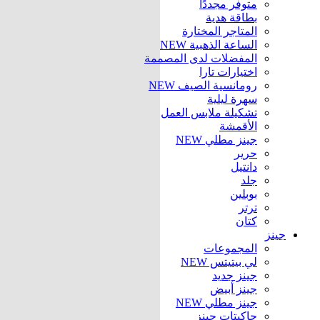
متوفر مجددًا
بطاقة هدية
المتاجر المختارة
الساعة الذهبية
NEW
المفضلات لدى المصممة
اختيارات تارا
رومانسية الصيف
NEW
سهرة ليلية
تشكيلة ملابس العمل
الأقمشة
جينز مطلي
NEW
حرير
دانتيل
جلد
بوبلين
ترتر
كتان
جينز
المجموعات
لي بيتيتس
NEW
جينز جديد
جينز أبيض
جينز مطلي
NEW
جاكيتات جينز