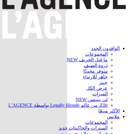
الوافدون الجدد
المجموعات
ما قبل الخريف
NEW
ذروة الصيف
متوفر مجددًا
جاهز للارتداء
جينز
عرض الكل
الميزات
لي بيتيتس
NEW
Elle، من عالم Legally Blonde بواسطة L’AGENCE
الأكثر مبيعًا
ملابس
المجموعات
السترات والجاكيتات
جديد
فساتين وبدلات جمبسوت