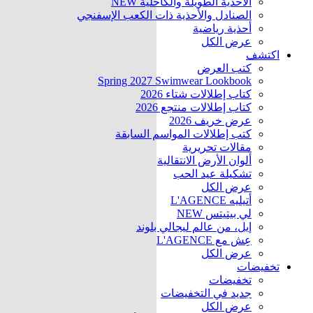
الأحذية الطويلة والكاحلية
NEW
الصنادل والأحذية ذات الكعب الإسفنجي
أحذية رياضية
عرض الكل
اكتشف
كتب العرض
Spring 2027 Swimwear Lookbook
كتاب إطلالات شتاء 2026
كتاب إطلالات منتجع 2026
عرض خريف 2026
كتب إطلالات المواسم السابقة
مقالات تحريرية
ألوان الأرض الانتقالية
تشكيلة عيد الحب
عرض الكل
أتيليه L'AGENCE
لي بيتيتس
NEW
إيل، من عالم ليجالي بلوند
عِش مع L'AGENCE
عرض الكل
تخفيضات
تخفيضات
جديد في التخفيضات
عرض الكل