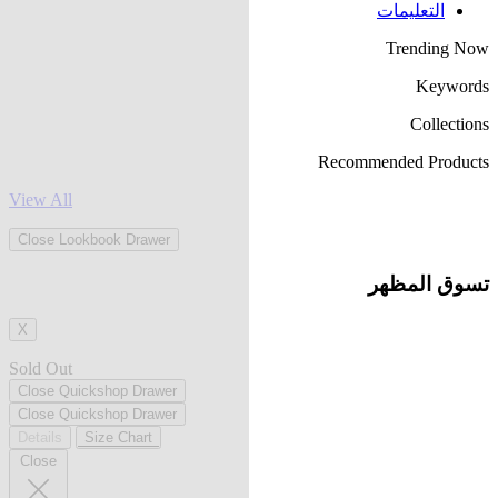
التعليمات
Trending Now
Keywords
Collections
Recommended Products
View All
Close Lookbook Drawer
تسوق المظهر
X
Sold Out
Close Quickshop Drawer
Close Quickshop Drawer
Details
Size Chart
Close