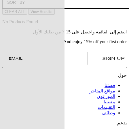
SORT BY
CLEAR ALL
View Results
No Products Found
انضم إلى القائمة واحصل على 15 ٪ من طلبك الأول
And enjoy 15% off your first order.
il
SIGN UP
حول
قصتنا
مواقع المتاجر
الموزعون
يضعط
التقييمات
وظائف
يدعم