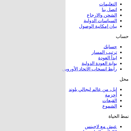
التعليمات
اتصل بنا
الشحن والإرجاع
السياسات الدولية
بيان إمكانية الوصول
حساب
حسابك
ترتيب المسار
ابدأ العودة
بوابة العودة الدولية
رابط انسحاب الاتحاد الأوروبي
محل
إيل، من عالم ليجالي بلوند
أحزمة
القبعات
الشموع
نمط الحياة
عيش مع لاجينس