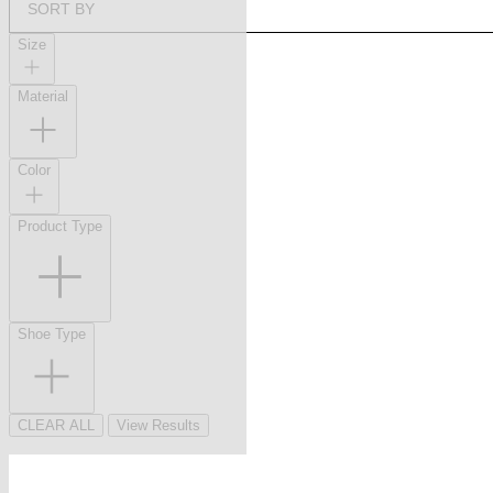
SORT BY
Size
Material
Color
Product Type
Shoe Type
CLEAR ALL
View Results