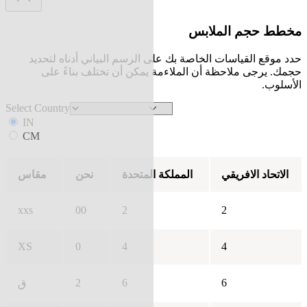
مخطط حجم الملابس
حدد موقع القياسات الخاصة بك على الرسم البياني أدناه لتحديد
حجمك. يرجى ملاحظة أن الملاءمة يمكن أن تختلف بناءً على
الأسلوب.
Select Country
IN
CM
الاتحاد الافريقي
المملكة المتحدة
نحن
مقاس
xxs
00
2
2
XS
0
4
4
2
6
6
ق