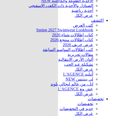
الأحذية الطويلة والكاحلية
NEW
الصنادل والأحذية ذات الكعب الإسفنجي
أحذية رياضية
عرض الكل
اكتشف
كتب العرض
Spring 2027 Swimwear Lookbook
كتاب إطلالات شتاء 2026
كتاب إطلالات منتجع 2026
عرض خريف 2026
كتب إطلالات المواسم السابقة
مقالات تحريرية
ألوان الأرض الانتقالية
تشكيلة عيد الحب
عرض الكل
أتيليه L'AGENCE
لي بيتيتس
NEW
إيل، من عالم ليجالي بلوند
عِش مع L'AGENCE
عرض الكل
تخفيضات
تخفيضات
جديد في التخفيضات
عرض الكل