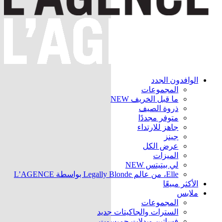
الوافدون الجدد
المجموعات
ما قبل الخريف
NEW
ذروة الصيف
متوفر مجددًا
جاهز للارتداء
جينز
عرض الكل
الميزات
لي بيتيتس
NEW
Elle، من عالم Legally Blonde بواسطة L’AGENCE
الأكثر مبيعًا
ملابس
المجموعات
السترات والجاكيتات
جديد
فساتين وبدلات جمبسوت