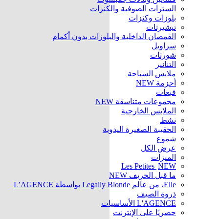
السترات الصوفية والكنزات
بلوزات وكنزات
تيشيرتات
القمصان الداخلية والبلوزات بدون أكمام
سراويل
شورتات
التنانير
ملابس السباحة
أحزمة
NEW
قبعات
مجموعات متناسقة
NEW
الملابس الخارجية
نشط
الحقيبة الصغيرة اليدوية
شموع
عرض الكل
الميزات
Les Petites
NEW
ما قبل الخريف
NEW
Elle، من عالم Legally Blonde بواسطة L’AGENCE
ذروة الصيف
L'AGENCE الأساسيات
حصريًا على الإنترنت