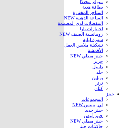
متوفر مجددًا
بطاقة هدية
المتاجر المختارة
الساعة الذهبية
NEW
المفضلات لدى المصممة
اختيارات تارا
رومانسية الصيف
NEW
سهرة ليلية
تشكيلة ملابس العمل
الأقمشة
جينز مطلي
NEW
حرير
دانتيل
جلد
بوبلين
ترتر
كتان
جينز
المجموعات
لي بيتيتس
NEW
جينز جديد
جينز أبيض
جينز مطلي
NEW
جاكيتات جينز