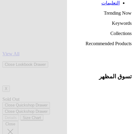
التعليمات
Trending Now
Keywords
Collections
Recommended Products
View All
Close Lookbook Drawer
تسوق المظهر
X
Sold Out
Close Quickshop Drawer
Close Quickshop Drawer
Details
Size Chart
Close