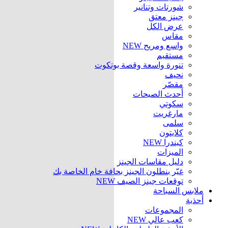
شورتات وتنانير
جينز معتق
عرض الكل
مقاس
واسع ومريح
NEW
مستقيم
تنورة واسعة وقصة بوتكوت
نحيف
مقصّر
أحدث الصيحات
سكوتي
مارغريت
سلمى
كلايتون
كيندرا
NEW
الميزات
دليل مقاسات الجينز
غيّر بنطلون الجينز بحافة خام الخاصة بك
توقعات جينز الصيف
NEW
ملابس السباحة
أحذية
المجموعات
كعب عالي
NEW