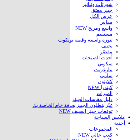
شورتات وتنانير
جينز معتق
عرض الكل
مقاس
واسع ومريح
NEW
مستقيم
تنورة واسعة وقصة بوتكوت
نحيف
مقصّر
أحدث الصيحات
سكوتي
مارغريت
سلمى
كلايتون
كيندرا
NEW
الميزات
دليل مقاسات الجينز
غيّر بنطلون الجينز بحافة خام الخاصة بك
توقعات جينز الصيف
NEW
ملابس السباحة
أحذية
المجموعات
كعب عالي
NEW