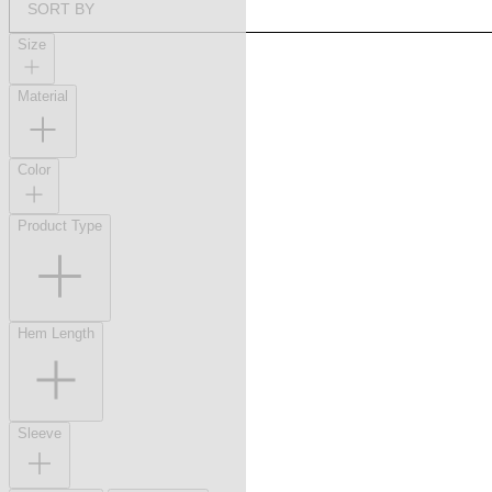
SORT BY
Size
Material
Color
Product Type
Hem Length
Sleeve