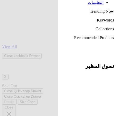
التعليمات
Trending Now
Keywords
Collections
Recommended Products
View All
Close Lookbook Drawer
تسوق المظهر
X
Sold Out
Close Quickshop Drawer
Close Quickshop Drawer
Details
Size Chart
Close