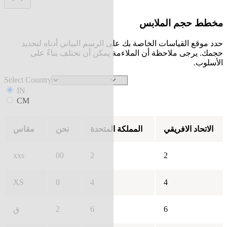
مخطط حجم الملابس
حدد موقع القياسات الخاصة بك على الرسم البياني أدناه لتحديد
حجمك. يرجى ملاحظة أن الملاءمة يمكن أن تختلف بناءً على
الأسلوب.
Select Country
IN
CM
الاتحاد الافريقي
المملكة المتحدة
نحن
مقاس
xxs
00
2
2
XS
0
4
4
2
6
6
ق