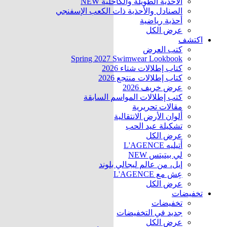
الأحذية الطويلة والكاحلية
NEW
الصنادل والأحذية ذات الكعب الإسفنجي
أحذية رياضية
عرض الكل
اكتشف
كتب العرض
Spring 2027 Swimwear Lookbook
كتاب إطلالات شتاء 2026
كتاب إطلالات منتجع 2026
عرض خريف 2026
كتب إطلالات المواسم السابقة
مقالات تحريرية
ألوان الأرض الانتقالية
تشكيلة عيد الحب
عرض الكل
أتيليه L'AGENCE
لي بيتيتس
NEW
إيل، من عالم ليجالي بلوند
عِش مع L'AGENCE
عرض الكل
تخفيضات
تخفيضات
جديد في التخفيضات
عرض الكل