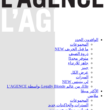
الوافدون الجدد
المجموعات
ما قبل الخريف
NEW
ذروة الصيف
متوفر مجددًا
جاهز للارتداء
جينز
عرض الكل
الميزات
لي بيتيتس
NEW
Elle، من عالم Legally Blonde بواسطة L’AGENCE
الأكثر مبيعًا
ملابس
المجموعات
السترات والجاكيتات
جديد
فساتين وبدلات جمبسوت