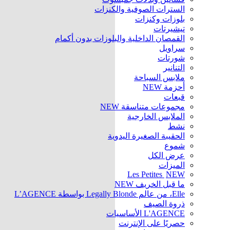
السترات الصوفية والكنزات
بلوزات وكنزات
تيشيرتات
القمصان الداخلية والبلوزات بدون أكمام
سراويل
شورتات
التنانير
ملابس السباحة
أحزمة
NEW
قبعات
مجموعات متناسقة
NEW
الملابس الخارجية
نشط
الحقيبة الصغيرة اليدوية
شموع
عرض الكل
الميزات
Les Petites
NEW
ما قبل الخريف
NEW
Elle، من عالم Legally Blonde بواسطة L’AGENCE
ذروة الصيف
L'AGENCE الأساسيات
حصريًا على الإنترنت