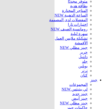
متوفر مجددًا
بطاقة هدية
المتاجر المختارة
الساعة الذهبية
NEW
المفضلات لدى المصممة
اختيارات تارا
رومانسية الصيف
NEW
سهرة ليلية
تشكيلة ملابس العمل
الأقمشة
جينز مطلي
NEW
حرير
دانتيل
جلد
بوبلين
ترتر
كتان
جينز
المجموعات
لي بيتيتس
NEW
جينز جديد
جينز أبيض
جينز مطلي
NEW
جاكيتات جينز