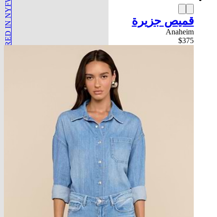
FEATURED IN NYFW
قميص جزيرة
Anaheim
$375