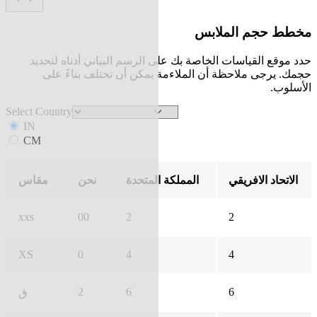
مخطط حجم الملابس
حدد موقع القياسات الخاصة بك على الرسم البياني أدناه لتحديد
حجمك. يرجى ملاحظة أن الملاءمة يمكن أن تختلف بناءً على
الأسلوب.
Select Country
IN
CM
الاتحاد الافريقي
المملكة المتحدة
نحن
مقاس
xxs
00
2
2
XS
0
4
4
2
6
6
ق