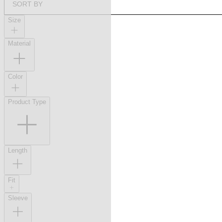
SORT BY
Size
Material
Color
Product Type
Length
Fit
Sleeve