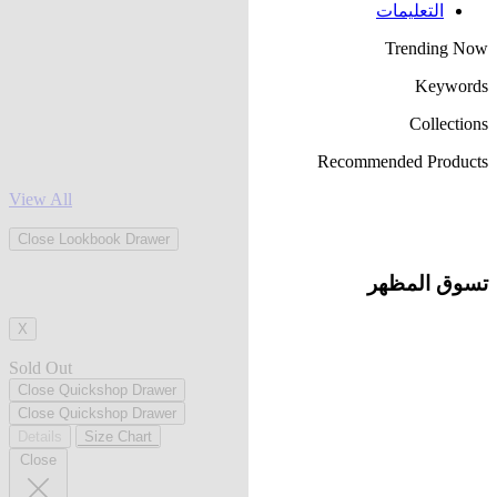
التعليمات
Trending Now
Keywords
Collections
Recommended Products
View All
Close Lookbook Drawer
تسوق المظهر
X
Sold Out
Close Quickshop Drawer
Close Quickshop Drawer
Details
Size Chart
Close