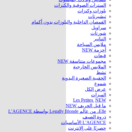
السترات الصوفية والكنزات
بلوزات وكنزات
تيشيرتات
القمصان الداخلية والبلوزات بدون أكمام
سراويل
شورتات
التنانير
ملابس السباحة
أحزمة
NEW
قبعات
مجموعات متناسقة
NEW
الملابس الخارجية
نشط
الحقيبة الصغيرة اليدوية
شموع
عرض الكل
الميزات
Les Petites
NEW
ما قبل الخريف
NEW
Elle، من عالم Legally Blonde بواسطة L’AGENCE
ذروة الصيف
L'AGENCE الأساسيات
حصريًا على الإنترنت