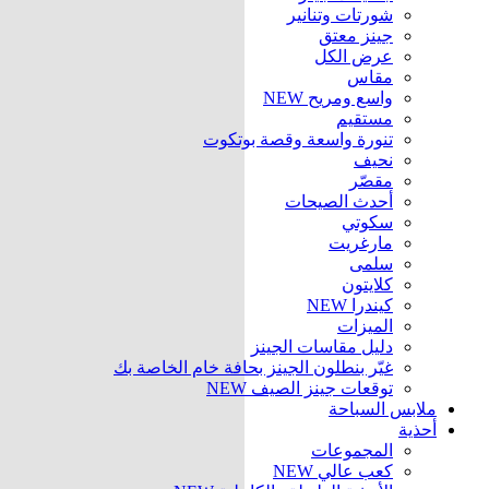
شورتات وتنانير
جينز معتق
عرض الكل
مقاس
واسع ومريح
NEW
مستقيم
تنورة واسعة وقصة بوتكوت
نحيف
مقصّر
أحدث الصيحات
سكوتي
مارغريت
سلمى
كلايتون
كيندرا
NEW
الميزات
دليل مقاسات الجينز
غيّر بنطلون الجينز بحافة خام الخاصة بك
توقعات جينز الصيف
NEW
ملابس السباحة
أحذية
المجموعات
كعب عالي
NEW