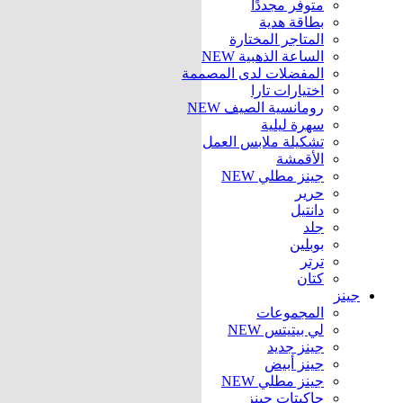
متوفر مجددًا
بطاقة هدية
المتاجر المختارة
الساعة الذهبية
NEW
المفضلات لدى المصممة
اختيارات تارا
رومانسية الصيف
NEW
سهرة ليلية
تشكيلة ملابس العمل
الأقمشة
جينز مطلي
NEW
حرير
دانتيل
جلد
بوبلين
ترتر
كتان
جينز
المجموعات
لي بيتيتس
NEW
جينز جديد
جينز أبيض
جينز مطلي
NEW
جاكيتات جينز