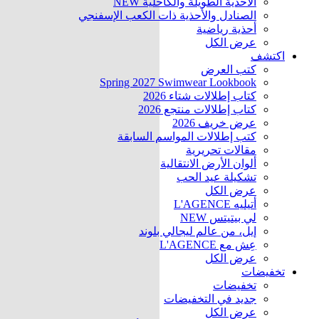
الأحذية الطويلة والكاحلية
NEW
الصنادل والأحذية ذات الكعب الإسفنجي
أحذية رياضية
عرض الكل
اكتشف
كتب العرض
Spring 2027 Swimwear Lookbook
كتاب إطلالات شتاء 2026
كتاب إطلالات منتجع 2026
عرض خريف 2026
كتب إطلالات المواسم السابقة
مقالات تحريرية
ألوان الأرض الانتقالية
تشكيلة عيد الحب
عرض الكل
أتيليه L'AGENCE
لي بيتيتس
NEW
إيل، من عالم ليجالي بلوند
عِش مع L'AGENCE
عرض الكل
تخفيضات
تخفيضات
جديد في التخفيضات
عرض الكل