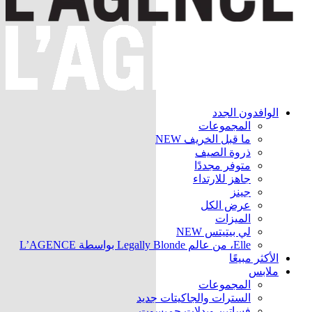
الوافدون الجدد
المجموعات
ما قبل الخريف
NEW
ذروة الصيف
متوفر مجددًا
جاهز للارتداء
جينز
عرض الكل
الميزات
لي بيتيتس
NEW
Elle، من عالم Legally Blonde بواسطة L’AGENCE
الأكثر مبيعًا
ملابس
المجموعات
السترات والجاكيتات
جديد
فساتين وبدلات جمبسوت