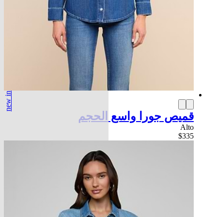
new in
قميص جورا واسع الحجم
Alto
$335