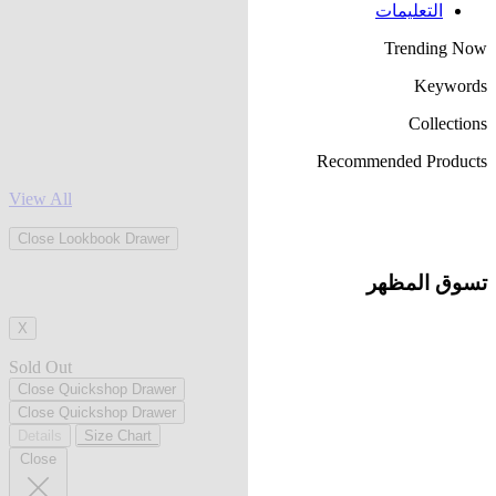
التعليمات
Trending Now
Keywords
Collections
Recommended Products
View All
Close Lookbook Drawer
تسوق المظهر
X
Sold Out
Close Quickshop Drawer
Close Quickshop Drawer
Details
Size Chart
Close