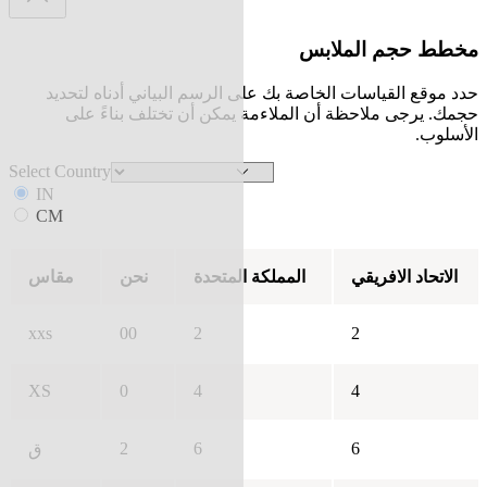
مخطط حجم الملابس
حدد موقع القياسات الخاصة بك على الرسم البياني أدناه لتحديد
حجمك. يرجى ملاحظة أن الملاءمة يمكن أن تختلف بناءً على
الأسلوب.
Select Country
IN
CM
الاتحاد الافريقي
المملكة المتحدة
نحن
مقاس
xxs
00
2
2
XS
0
4
4
2
6
6
ق