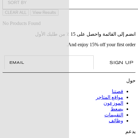
SORT BY
CLEAR ALL
View Results
No Products Found
انضم إلى القائمة واحصل على 15 ٪ من طلبك الأول
And enjoy 15% off your first order.
il
SIGN UP
حول
قصتنا
مواقع المتاجر
الموزعون
يضعط
التقييمات
وظائف
يدعم