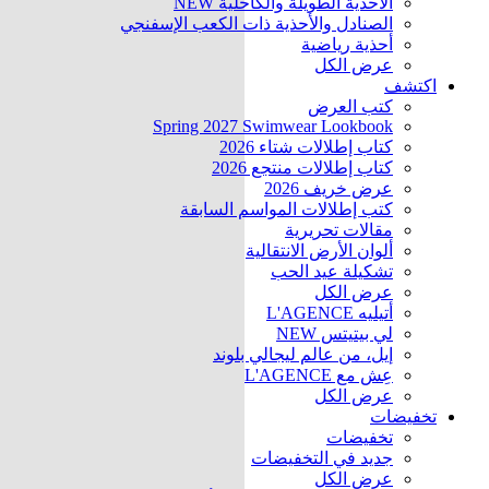
الأحذية الطويلة والكاحلية
NEW
الصنادل والأحذية ذات الكعب الإسفنجي
أحذية رياضية
عرض الكل
اكتشف
كتب العرض
Spring 2027 Swimwear Lookbook
كتاب إطلالات شتاء 2026
كتاب إطلالات منتجع 2026
عرض خريف 2026
كتب إطلالات المواسم السابقة
مقالات تحريرية
ألوان الأرض الانتقالية
تشكيلة عيد الحب
عرض الكل
أتيليه L'AGENCE
لي بيتيتس
NEW
إيل، من عالم ليجالي بلوند
عِش مع L'AGENCE
عرض الكل
تخفيضات
تخفيضات
جديد في التخفيضات
عرض الكل