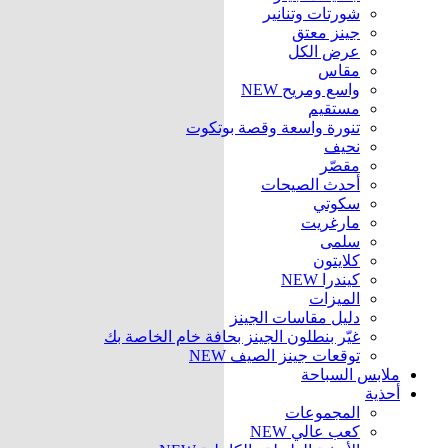
شورتات وتنانير
جينز معتق
عرض الكل
مقاس
واسع ومريح
NEW
مستقيم
تنورة واسعة وقصة بوتكوت
نحيف
مقصّر
أحدث الصيحات
سكوتي
مارغريت
سلمى
كلايتون
كيندرا
NEW
الميزات
دليل مقاسات الجينز
غيّر بنطلون الجينز بحافة خام الخاصة بك
توقعات جينز الصيف
NEW
ملابس السباحة
أحذية
المجموعات
كعب عالي
NEW