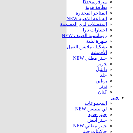
متوفر مجددًا
بطاقة هدية
المتاجر المختارة
الساعة الذهبية
NEW
المفضلات لدى المصممة
اختيارات تارا
رومانسية الصيف
NEW
سهرة ليلية
تشكيلة ملابس العمل
الأقمشة
جينز مطلي
NEW
حرير
دانتيل
جلد
بوبلين
ترتر
كتان
جينز
المجموعات
لي بيتيتس
NEW
جينز جديد
جينز أبيض
جينز مطلي
NEW
جاكيتات جينز