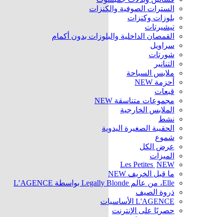
السترات الصوفية والكنزات
بلوزات وكنزات
تيشيرتات
القمصان الداخلية والبلوزات بدون أكمام
سراويل
شورتات
التنانير
ملابس السباحة
أحزمة
NEW
قبعات
مجموعات متناسقة
NEW
الملابس الخارجية
نشط
الحقيبة الصغيرة اليدوية
شموع
عرض الكل
الميزات
Les Petites
NEW
ما قبل الخريف
NEW
Elle، من عالم Legally Blonde بواسطة L’AGENCE
ذروة الصيف
L'AGENCE الأساسيات
حصريًا على الإنترنت