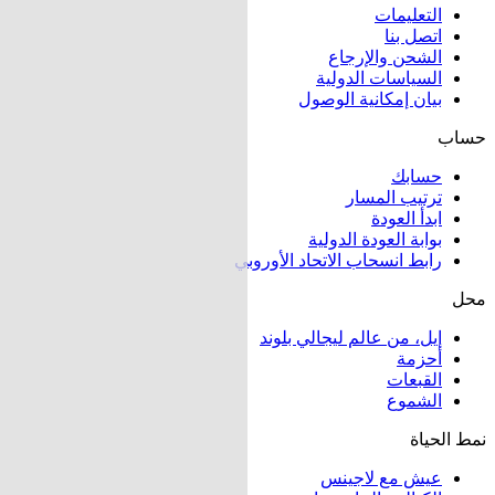
التعليمات
اتصل بنا
الشحن والإرجاع
السياسات الدولية
بيان إمكانية الوصول
حساب
حسابك
ترتيب المسار
ابدأ العودة
بوابة العودة الدولية
رابط انسحاب الاتحاد الأوروبي
محل
إيل، من عالم ليجالي بلوند
أحزمة
القبعات
الشموع
نمط الحياة
عيش مع لاجينس