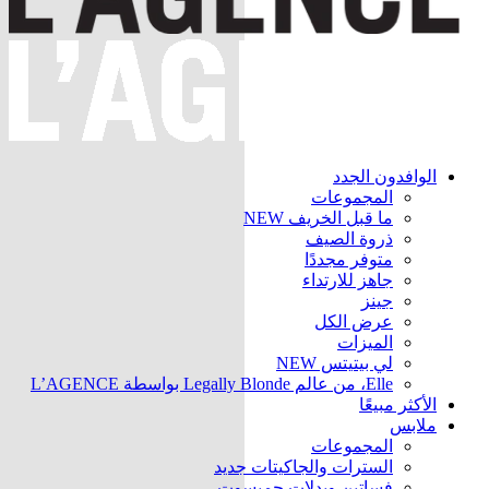
الوافدون الجدد
المجموعات
ما قبل الخريف
NEW
ذروة الصيف
متوفر مجددًا
جاهز للارتداء
جينز
عرض الكل
الميزات
لي بيتيتس
NEW
Elle، من عالم Legally Blonde بواسطة L’AGENCE
الأكثر مبيعًا
ملابس
المجموعات
السترات والجاكيتات
جديد
فساتين وبدلات جمبسوت