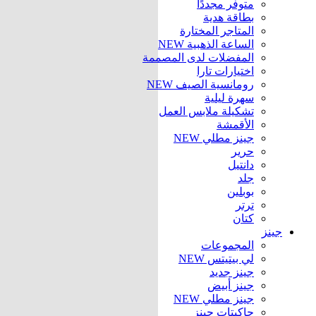
متوفر مجددًا
بطاقة هدية
المتاجر المختارة
الساعة الذهبية
NEW
المفضلات لدى المصممة
اختيارات تارا
رومانسية الصيف
NEW
سهرة ليلية
تشكيلة ملابس العمل
الأقمشة
جينز مطلي
NEW
حرير
دانتيل
جلد
بوبلين
ترتر
كتان
جينز
المجموعات
لي بيتيتس
NEW
جينز جديد
جينز أبيض
جينز مطلي
NEW
جاكيتات جينز