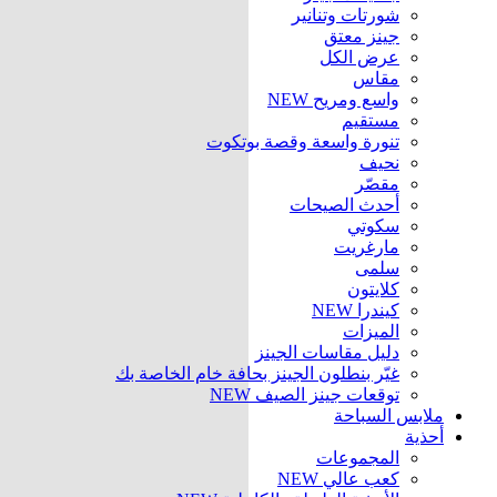
شورتات وتنانير
جينز معتق
عرض الكل
مقاس
واسع ومريح
NEW
مستقيم
تنورة واسعة وقصة بوتكوت
نحيف
مقصّر
أحدث الصيحات
سكوتي
مارغريت
سلمى
كلايتون
كيندرا
NEW
الميزات
دليل مقاسات الجينز
غيّر بنطلون الجينز بحافة خام الخاصة بك
توقعات جينز الصيف
NEW
ملابس السباحة
أحذية
المجموعات
كعب عالي
NEW