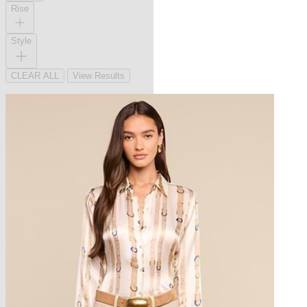
Rise
Style
CLEAR ALL
View Results