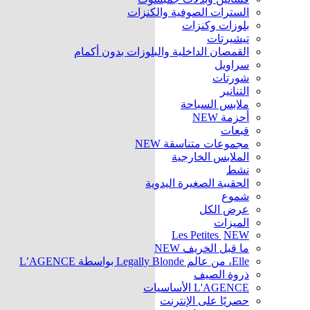
السترات الصوفية والكنزات
بلوزات وكنزات
تيشيرتات
القمصان الداخلية والبلوزات بدون أكمام
سراويل
شورتات
التنانير
ملابس السباحة
أحزمة
NEW
قبعات
مجموعات متناسقة
NEW
الملابس الخارجية
نشط
الحقيبة الصغيرة اليدوية
شموع
عرض الكل
الميزات
Les Petites
NEW
ما قبل الخريف
NEW
Elle، من عالم Legally Blonde بواسطة L’AGENCE
ذروة الصيف
L'AGENCE الأساسيات
حصريًا على الإنترنت