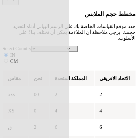
مخطط حجم الملابس
حدد موقع القياسات الخاصة بك على الرسم البياني أدناه لتحديد
حجمك. يرجى ملاحظة أن الملاءمة يمكن أن تختلف بناءً على
الأسلوب.
Select Country
IN
CM
الاتحاد الافريقي
المملكة المتحدة
نحن
مقاس
xxs
00
2
2
XS
0
4
4
2
6
6
ق