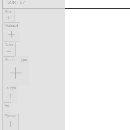
SORT BY
Size
Material
Color
Product Type
Length
Fit
Sleeve