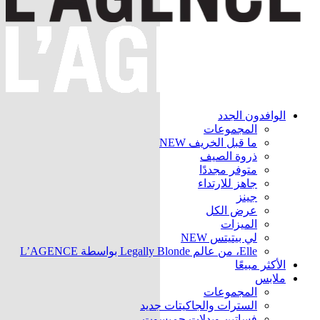
الوافدون الجدد
المجموعات
ما قبل الخريف
NEW
ذروة الصيف
متوفر مجددًا
جاهز للارتداء
جينز
عرض الكل
الميزات
لي بيتيتس
NEW
Elle، من عالم Legally Blonde بواسطة L’AGENCE
الأكثر مبيعًا
ملابس
المجموعات
السترات والجاكيتات
جديد
فساتين وبدلات جمبسوت