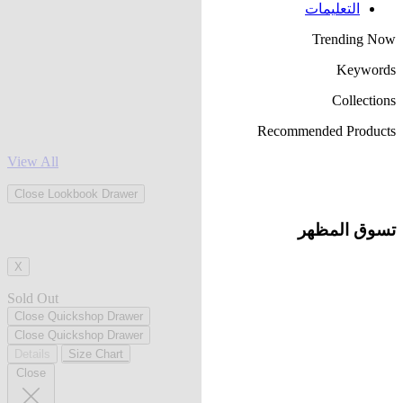
التعليمات
Trending Now
Keywords
Collections
Recommended Products
View All
Close Lookbook Drawer
تسوق المظهر
X
Sold Out
Close Quickshop Drawer
Close Quickshop Drawer
Details
Size Chart
Close