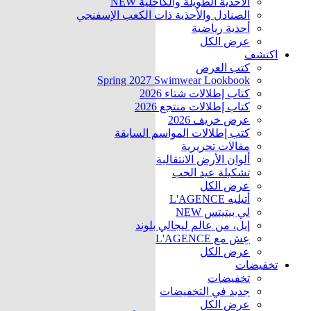
الأحذية الطويلة والكاحلية
NEW
الصنادل والأحذية ذات الكعب الإسفنجي
أحذية رياضية
عرض الكل
اكتشف
كتب العرض
Spring 2027 Swimwear Lookbook
كتاب إطلالات شتاء 2026
كتاب إطلالات منتجع 2026
عرض خريف 2026
كتب إطلالات المواسم السابقة
مقالات تحريرية
ألوان الأرض الانتقالية
تشكيلة عيد الحب
عرض الكل
أتيليه L'AGENCE
لي بيتيتس
NEW
إيل، من عالم ليجالي بلوند
عِش مع L'AGENCE
عرض الكل
تخفيضات
تخفيضات
جديد في التخفيضات
عرض الكل