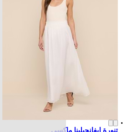
تنورة إيفانجيلينا ماكسي