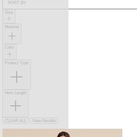
SORT BY
Size
Material
Color
Product Type
Hem Length
CLEAR ALL
View Results