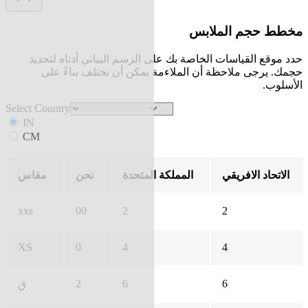
مخطط حجم الملابس
حدد موقع القياسات الخاصة بك على الرسم البياني أدناه لتحديد
حجمك. يرجى ملاحظة أن الملاءمة يمكن أن تختلف بناءً على
الأسلوب.
Select Country
IN
CM
الاتحاد الافريقي
المملكة المتحدة
نحن
مقاس
xxs
00
2
2
XS
0
4
4
2
6
6
ق