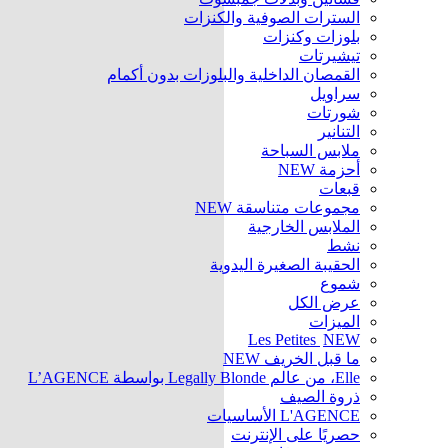
السترات الصوفية والكنزات
بلوزات وكنزات
تيشيرتات
القمصان الداخلية والبلوزات بدون أكمام
سراويل
شورتات
التنانير
ملابس السباحة
أحزمة
NEW
قبعات
مجموعات متناسقة
NEW
الملابس الخارجية
نشط
الحقيبة الصغيرة اليدوية
شموع
عرض الكل
الميزات
Les Petites
NEW
ما قبل الخريف
NEW
Elle، من عالم Legally Blonde بواسطة L’AGENCE
ذروة الصيف
L'AGENCE الأساسيات
حصريًا على الإنترنت