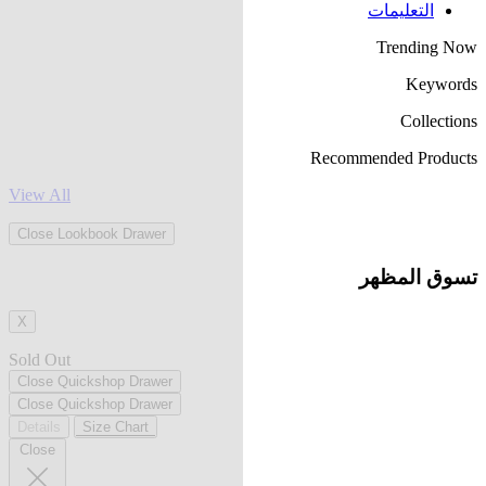
التعليمات
Trending Now
Keywords
Collections
Recommended Products
View All
Close Lookbook Drawer
تسوق المظهر
X
Sold Out
Close Quickshop Drawer
Close Quickshop Drawer
Details
Size Chart
Close