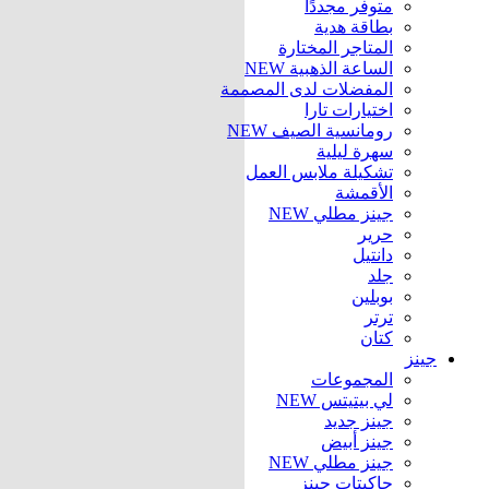
متوفر مجددًا
بطاقة هدية
المتاجر المختارة
الساعة الذهبية
NEW
المفضلات لدى المصممة
اختيارات تارا
رومانسية الصيف
NEW
سهرة ليلية
تشكيلة ملابس العمل
الأقمشة
جينز مطلي
NEW
حرير
دانتيل
جلد
بوبلين
ترتر
كتان
جينز
المجموعات
لي بيتيتس
NEW
جينز جديد
جينز أبيض
جينز مطلي
NEW
جاكيتات جينز