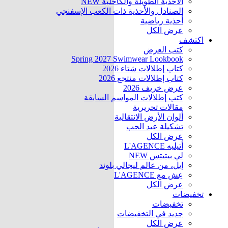
الأحذية الطويلة والكاحلية
NEW
الصنادل والأحذية ذات الكعب الإسفنجي
أحذية رياضية
عرض الكل
اكتشف
كتب العرض
Spring 2027 Swimwear Lookbook
كتاب إطلالات شتاء 2026
كتاب إطلالات منتجع 2026
عرض خريف 2026
كتب إطلالات المواسم السابقة
مقالات تحريرية
ألوان الأرض الانتقالية
تشكيلة عيد الحب
عرض الكل
أتيليه L'AGENCE
لي بيتيتس
NEW
إيل، من عالم ليجالي بلوند
عِش مع L'AGENCE
عرض الكل
تخفيضات
تخفيضات
جديد في التخفيضات
عرض الكل