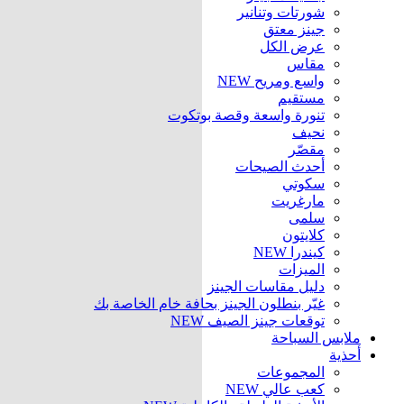
شورتات وتنانير
جينز معتق
عرض الكل
مقاس
واسع ومريح
NEW
مستقيم
تنورة واسعة وقصة بوتكوت
نحيف
مقصّر
أحدث الصيحات
سكوتي
مارغريت
سلمى
كلايتون
كيندرا
NEW
الميزات
دليل مقاسات الجينز
غيّر بنطلون الجينز بحافة خام الخاصة بك
توقعات جينز الصيف
NEW
ملابس السباحة
أحذية
المجموعات
كعب عالي
NEW