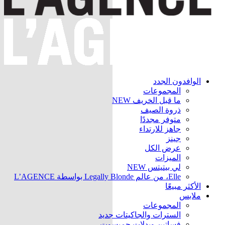
الوافدون الجدد
المجموعات
ما قبل الخريف
NEW
ذروة الصيف
متوفر مجددًا
جاهز للارتداء
جينز
عرض الكل
الميزات
لي بيتيتس
NEW
Elle، من عالم Legally Blonde بواسطة L’AGENCE
الأكثر مبيعًا
ملابس
المجموعات
السترات والجاكيتات
جديد
فساتين وبدلات جمبسوت