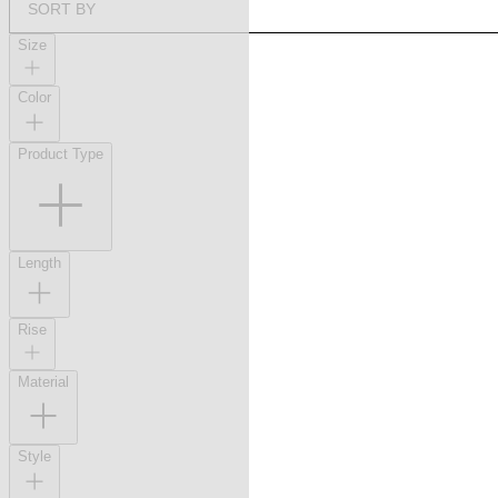
SORT BY
Size
Color
Product Type
Length
Rise
Material
Style