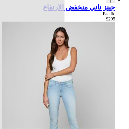
جينز تاني منخفض الارتفاع
Pacific
$295