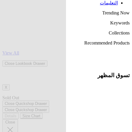
التعليمات
Trending Now
Keywords
Collections
Recommended Products
View All
Close Lookbook Drawer
تسوق المظهر
X
Sold Out
Close Quickshop Drawer
Close Quickshop Drawer
Details
Size Chart
Close