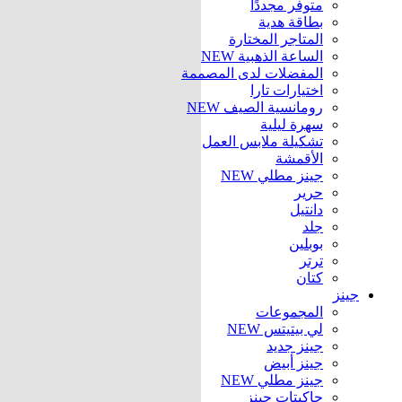
متوفر مجددًا
بطاقة هدية
المتاجر المختارة
الساعة الذهبية
NEW
المفضلات لدى المصممة
اختيارات تارا
رومانسية الصيف
NEW
سهرة ليلية
تشكيلة ملابس العمل
الأقمشة
جينز مطلي
NEW
حرير
دانتيل
جلد
بوبلين
ترتر
كتان
جينز
المجموعات
لي بيتيتس
NEW
جينز جديد
جينز أبيض
جينز مطلي
NEW
جاكيتات جينز