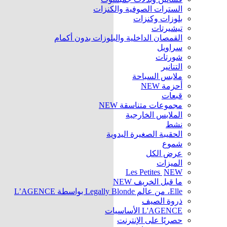
السترات الصوفية والكنزات
بلوزات وكنزات
تيشيرتات
القمصان الداخلية والبلوزات بدون أكمام
سراويل
شورتات
التنانير
ملابس السباحة
أحزمة
NEW
قبعات
مجموعات متناسقة
NEW
الملابس الخارجية
نشط
الحقيبة الصغيرة اليدوية
شموع
عرض الكل
الميزات
Les Petites
NEW
ما قبل الخريف
NEW
Elle، من عالم Legally Blonde بواسطة L’AGENCE
ذروة الصيف
L'AGENCE الأساسيات
حصريًا على الإنترنت