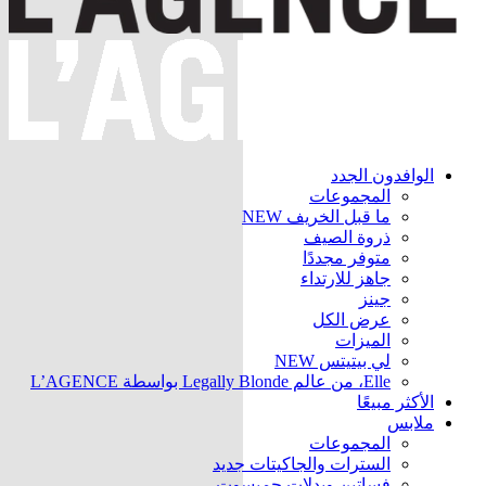
الوافدون الجدد
المجموعات
ما قبل الخريف
NEW
ذروة الصيف
متوفر مجددًا
جاهز للارتداء
جينز
عرض الكل
الميزات
لي بيتيتس
NEW
Elle، من عالم Legally Blonde بواسطة L’AGENCE
الأكثر مبيعًا
ملابس
المجموعات
السترات والجاكيتات
جديد
فساتين وبدلات جمبسوت