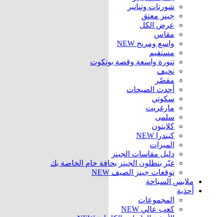
شورتات وتنانير
جينز معتق
عرض الكل
مقاس
واسع ومريح
NEW
مستقيم
تنورة واسعة وقصة بوتكوت
نحيف
مقصّر
أحدث الصيحات
سكوتي
مارغريت
سلمى
كلايتون
كيندرا
NEW
الميزات
دليل مقاسات الجينز
غيّر بنطلون الجينز بحافة خام الخاصة بك
توقعات جينز الصيف
NEW
ملابس السباحة
أحذية
المجموعات
كعب عالي
NEW