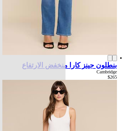
بنطلون جينز كارا منخفض الارتفاع
Cambridge
$265