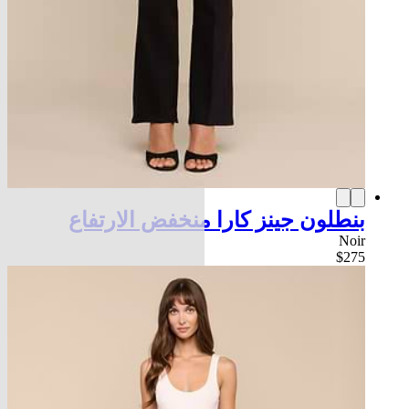
بنطلون جينز كارا منخفض الارتفاع
Noir
$275