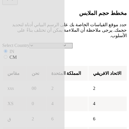
مخطط حجم الملابس
حدد موقع القياسات الخاصة بك على الرسم البياني أدناه لتحديد
حجمك. يرجى ملاحظة أن الملاءمة يمكن أن تختلف بناءً على
الأسلوب.
Select Country
IN
CM
الاتحاد الافريقي
المملكة المتحدة
نحن
مقاس
xxs
00
2
2
XS
0
4
4
2
6
6
ق