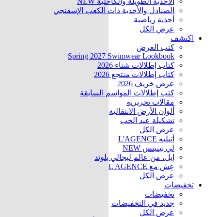
الأحذية الطويلة والكاحلية
NEW
الصنادل والأحذية ذات الكعب الإسفنجي
أحذية رياضية
عرض الكل
اكتشف
كتب العرض
Spring 2027 Swimwear Lookbook
كتاب إطلالات شتاء 2026
كتاب إطلالات منتجع 2026
عرض خريف 2026
كتب إطلالات المواسم السابقة
مقالات تحريرية
ألوان الأرض الانتقالية
تشكيلة عيد الحب
عرض الكل
أتيليه L'AGENCE
لي بيتيتس
NEW
إيل، من عالم ليجالي بلوند
عِش مع L'AGENCE
عرض الكل
تخفيضات
تخفيضات
جديد في التخفيضات
عرض الكل