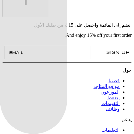
انضم إلى القائمة واحصل على 15 ٪ من طلبك الأول
And enjoy 15% off your first order.
il
SIGN UP
حول
قصتنا
مواقع المتاجر
الموزعون
يضعط
التقييمات
وظائف
يدعم
التعليمات