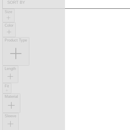
SORT BY
Size
Color
Product Type
Length
Fit
Material
Sleeve