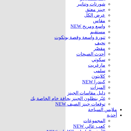
شورتات وتنانير
جينز معتق
عرض الكل
مقاس
واسع ومريح
NEW
مستقيم
تنورة واسعة وقصة بوتكوت
نحيف
مقصّر
أحدث الصيحات
سكوتي
مارغريت
سلمى
كلايتون
كيندرا
NEW
الميزات
دليل مقاسات الجينز
غيّر بنطلون الجينز بحافة خام الخاصة بك
توقعات جينز الصيف
NEW
ملابس السباحة
أحذية
المجموعات
كعب عالي
NEW