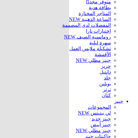
متوفر مجددًا
بطاقة هدية
المتاجر المختارة
الساعة الذهبية
NEW
المفضلات لدى المصممة
اختيارات تارا
رومانسية الصيف
NEW
سهرة ليلية
تشكيلة ملابس العمل
الأقمشة
جينز مطلي
NEW
حرير
دانتيل
جلد
بوبلين
ترتر
كتان
جينز
المجموعات
لي بيتيتس
NEW
جينز جديد
جينز أبيض
جينز مطلي
NEW
جاكيتات جينز