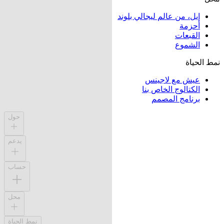
إيل، من عالم ليجالي بلوند
أحزمة
القبعات
الشموع
نمط الحياة
عيش مع لاجينس
الكتالوج الخاص بنا
برنامج المصمم
حول
يدعم
حساب
محل
نمط الحياة