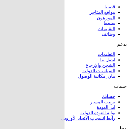
قصتنا
مواقع المتاجر
الموزعون
يضعط
التقييمات
وظائف
يدعم
التعليمات
اتصل بنا
الشحن والإرجاع
السياسات الدولية
بيان إمكانية الوصول
حساب
حسابك
ترتيب المسار
ابدأ العودة
بوابة العودة الدولية
رابط انسحاب الاتحاد الأوروبي
محل