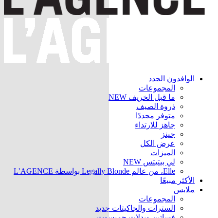
الوافدون الجدد
المجموعات
ما قبل الخريف
NEW
ذروة الصيف
متوفر مجددًا
جاهز للارتداء
جينز
عرض الكل
الميزات
لي بيتيتس
NEW
Elle، من عالم Legally Blonde بواسطة L’AGENCE
الأكثر مبيعًا
ملابس
المجموعات
السترات والجاكيتات
جديد
فساتين وبدلات جمبسوت