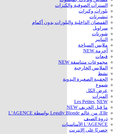
السترات الصوفية والكنزات
بلوزات وكنزات
تيشيرتات
القمصان الداخلية والبلوزات بدون أكمام
سراويل
شورتات
التنانير
ملابس السباحة
أحزمة
NEW
قبعات
مجموعات متناسقة
NEW
الملابس الخارجية
نشط
الحقيبة الصغيرة اليدوية
شموع
عرض الكل
الميزات
Les Petites
NEW
ما قبل الخريف
NEW
Elle، من عالم Legally Blonde بواسطة L’AGENCE
ذروة الصيف
L'AGENCE الأساسيات
حصريًا على الإنترنت