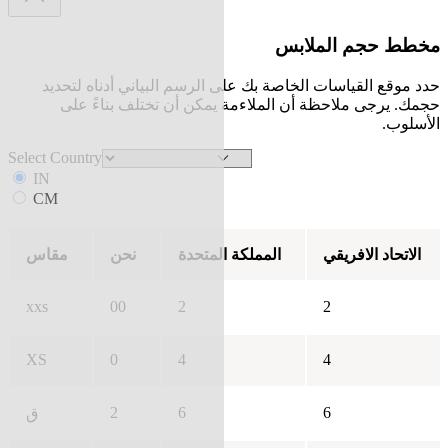
مخطط حجم الملابس
حدد موقع القياسات الخاصة بك على الرسم البياني أدناه لتحديد
حجمك. يرجى ملاحظة أن الملاءمة يمكن أن تختلف بناءً على
الأسلوب.
Select Country
IN
CM
الاتحاد الافريقي
المملكة المتحدة
نحن
مقاس
xxs
00
2
2
XS
0
4
4
2
6
6
ق