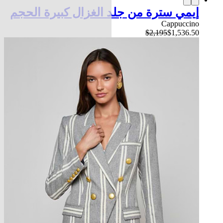
إيمي سترة من جلد الغزال كبيرة الحجم
Cappuccino
$2,195
$1,536.50