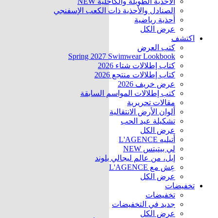
الأحذية الطويلة والكاحلية
NEW
الصنادل والأحذية ذات الكعب الإسفنجي
أحذية رياضية
عرض الكل
اكتشف
كتب العرض
Spring 2027 Swimwear Lookbook
كتاب إطلالات شتاء 2026
كتاب إطلالات منتجع 2026
عرض خريف 2026
كتب إطلالات المواسم السابقة
مقالات تحريرية
ألوان الأرض الانتقالية
تشكيلة عيد الحب
عرض الكل
أتيليه L'AGENCE
لي بيتيتس
NEW
إيل، من عالم ليجالي بلوند
عِش مع L'AGENCE
عرض الكل
تخفيضات
تخفيضات
جديد في التخفيضات
عرض الكل