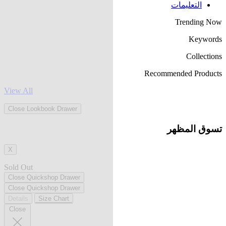
التعليمات
Trending Now
Keywords
Collections
Recommended Products
View All
Close Lookbook Drawer
تسوق المظهر
X
Sold Out
Close Quickshop Drawer
Close Quickshop Drawer
Details
Size Chart
Close