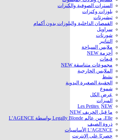
السترات الصوفية والكنزات
بلوزات وكنزات
تيشيرتات
القمصان الداخلية والبلوزات بدون أكمام
سراويل
شورتات
التنانير
ملابس السباحة
أحزمة
NEW
قبعات
مجموعات متناسقة
NEW
الملابس الخارجية
نشط
الحقيبة الصغيرة اليدوية
شموع
عرض الكل
الميزات
Les Petites
NEW
ما قبل الخريف
NEW
Elle، من عالم Legally Blonde بواسطة L’AGENCE
ذروة الصيف
L'AGENCE الأساسيات
حصريًا على الإنترنت