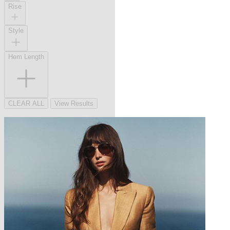
Rise
Style
Hem Length
CLEAR ALL
View Results