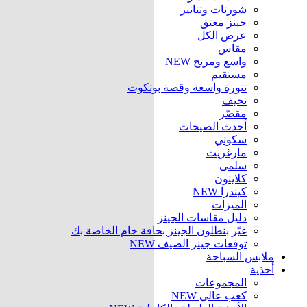
شورتات وتنانير
جينز معتق
عرض الكل
مقاس
واسع ومريح
NEW
مستقيم
تنورة واسعة وقصة بوتكوت
نحيف
مقصّر
أحدث الصيحات
سكوتي
مارغريت
سلمى
كلايتون
كيندرا
NEW
الميزات
دليل مقاسات الجينز
غيّر بنطلون الجينز بحافة خام الخاصة بك
توقعات جينز الصيف
NEW
ملابس السباحة
أحذية
المجموعات
كعب عالي
NEW