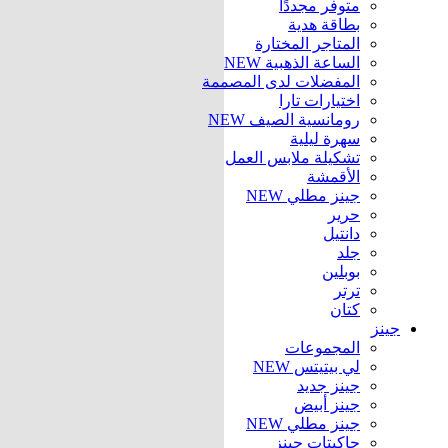
متوفر مجددًا
بطاقة هدية
المتاجر المختارة
الساعة الذهبية
NEW
المفضلات لدى المصممة
اختيارات تارا
رومانسية الصيف
NEW
سهرة ليلية
تشكيلة ملابس العمل
الأقمشة
جينز مطلي
NEW
حرير
دانتيل
جلد
بوبلين
ترتر
كتان
جينز
المجموعات
لي بيتيتس
NEW
جينز جديد
جينز أبيض
جينز مطلي
NEW
جاكيتات جينز