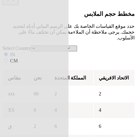
مخطط حجم الملابس
حدد موقع القياسات الخاصة بك على الرسم البياني أدناه لتحديد
حجمك. يرجى ملاحظة أن الملاءمة يمكن أن تختلف بناءً على
الأسلوب.
Select Country
IN
CM
الاتحاد الافريقي
المملكة المتحدة
نحن
مقاس
xxs
00
2
2
XS
0
4
4
2
6
6
ق