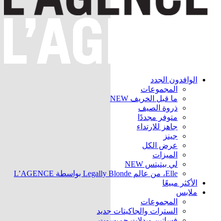
الوافدون الجدد
المجموعات
ما قبل الخريف
NEW
ذروة الصيف
متوفر مجددًا
جاهز للارتداء
جينز
عرض الكل
الميزات
لي بيتيتس
NEW
Elle، من عالم Legally Blonde بواسطة L’AGENCE
الأكثر مبيعًا
ملابس
المجموعات
السترات والجاكيتات
جديد
فساتين وبدلات جمبسوت