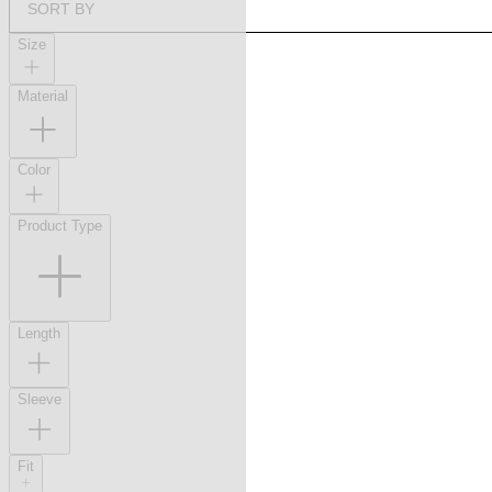
SORT BY
Size
Material
Color
Product Type
Length
Sleeve
Fit