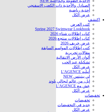
الأحذية الطويلة والكاحلية
NEW
الصنادل والأحذية ذات الكعب الإسفنجي
أحذية رياضية
عرض الكل
اكتشف
كتب العرض
Spring 2027 Swimwear Lookbook
كتاب إطلالات شتاء 2026
كتاب إطلالات منتجع 2026
عرض خريف 2026
كتب إطلالات المواسم السابقة
مقالات تحريرية
ألوان الأرض الانتقالية
تشكيلة عيد الحب
عرض الكل
أتيليه L'AGENCE
لي بيتيتس
NEW
إيل، من عالم ليجالي بلوند
عِش مع L'AGENCE
عرض الكل
تخفيضات
تخفيضات
جديد في التخفيضات
عرض الكل