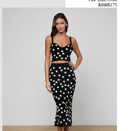
$350
$175