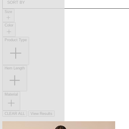
SORT BY
Size
Color
Product Type
Hem Length
Material
CLEAR ALL
View Results