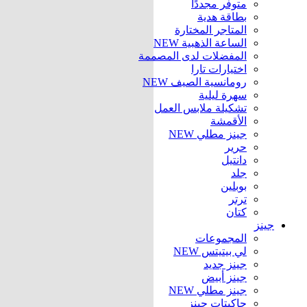
متوفر مجددًا
بطاقة هدية
المتاجر المختارة
الساعة الذهبية
NEW
المفضلات لدى المصممة
اختيارات تارا
رومانسية الصيف
NEW
سهرة ليلية
تشكيلة ملابس العمل
الأقمشة
جينز مطلي
NEW
حرير
دانتيل
جلد
بوبلين
ترتر
كتان
جينز
المجموعات
لي بيتيتس
NEW
جينز جديد
جينز أبيض
جينز مطلي
NEW
جاكيتات جينز