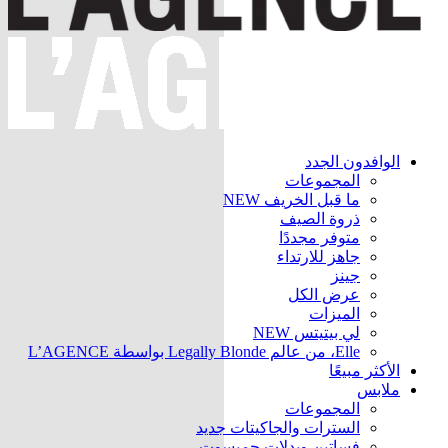
الوافدون الجدد
المجموعات
ما قبل الخريف
NEW
ذروة الصيف
متوفر مجددًا
جاهز للارتداء
جينز
عرض الكل
الميزات
لي بيتيتس
NEW
Elle، من عالم Legally Blonde بواسطة L’AGENCE
الأكثر مبيعًا
ملابس
المجموعات
السترات والجاكيتات
جديد
فساتين وبدلات جمبسوت