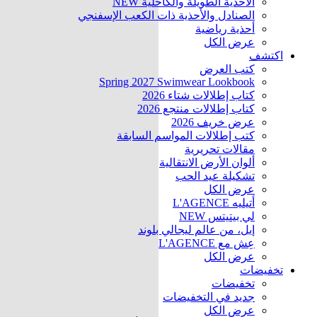
الأحذية الطويلة والكاحلية
NEW
الصنادل والأحذية ذات الكعب الإسفنجي
أحذية رياضية
عرض الكل
اكتشف
كتب العرض
Spring 2027 Swimwear Lookbook
كتاب إطلالات شتاء 2026
كتاب إطلالات منتجع 2026
عرض خريف 2026
كتب إطلالات المواسم السابقة
مقالات تحريرية
ألوان الأرض الانتقالية
تشكيلة عيد الحب
عرض الكل
أتيليه L'AGENCE
لي بيتيتس
NEW
إيل، من عالم ليجالي بلوند
عِش مع L'AGENCE
عرض الكل
تخفيضات
تخفيضات
جديد في التخفيضات
عرض الكل