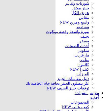
شورتات وتنانير
جينز معتق
عرض الكل
مقاس
واسع ومريح
NEW
مستقيم
تنورة واسعة وقصة بوتكوت
نحيف
مقصّر
أحدث الصيحات
سكوتي
مارغريت
سلمى
كلايتون
كيندرا
NEW
الميزات
دليل مقاسات الجينز
غيّر بنطلون الجينز بحافة خام الخاصة بك
توقعات جينز الصيف
NEW
ملابس السباحة
أحذية
المجموعات
كعب عالي
NEW