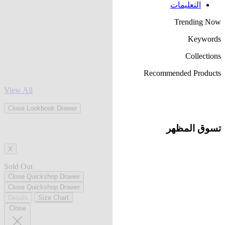
التعليمات
Trending Now
Keywords
Collections
Recommended Products
View All
Close Lookbook Drawer
تسوق المظهر
X
Sold Out
Close Quickshop Drawer
Close Quickshop Drawer
Details
Size Chart
Close