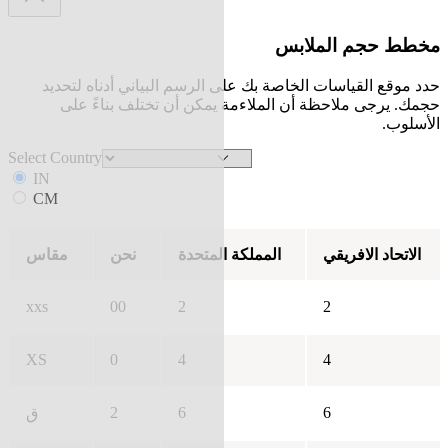
مخطط حجم الملابس
حدد موقع القياسات الخاصة بك على الرسم البياني أدناه لتحديد
حجمك. يرجى ملاحظة أن الملاءمة يمكن أن تختلف بناءً على
الأسلوب.
Select Country
IN
CM
الاتحاد الافريقي
المملكة المتحدة
نحن
مقاس
xxs
00
2
2
XS
0
4
4
2
6
6
ق