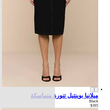
ميلانيا بوينتيل تنورة متماسكة
Black
$395