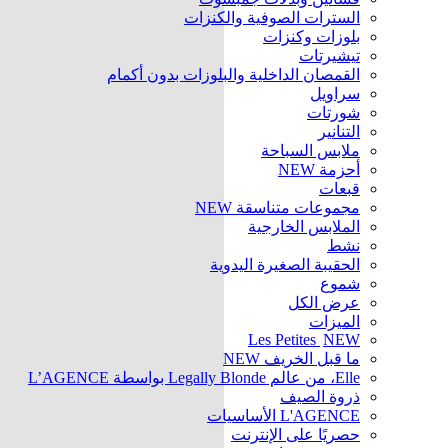
السترات الصوفية والكنزات
بلوزات وكنزات
تيشيرتات
القمصان الداخلية والبلوزات بدون أكمام
سراويل
شورتات
التنانير
ملابس السباحة
أحزمة
NEW
قبعات
مجموعات متناسقة
NEW
الملابس الخارجية
نشط
الحقيبة الصغيرة اليدوية
شموع
عرض الكل
الميزات
Les Petites
NEW
ما قبل الخريف
NEW
Elle، من عالم Legally Blonde بواسطة L’AGENCE
ذروة الصيف
L'AGENCE الأساسيات
حصريًا على الإنترنت